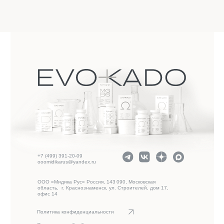
+7 (499) 391-20-09
ooomidikarus@yandex.ru
ООО «Мидика Рус» Россия, 143 090, Московская
область, г. Краснознаменск, ул. Строителей, дом 17,
офис 14
Политика конфиденциальности