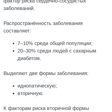
полное исчезновение симптомов.
Исследования Yıldırım & Apaydın, а также
Meta et al. показали, что терапия магнием
способна уменьшать выраженность
симптомов заболевания и улучшать
качество сна, что позволяет рассматривать
магний как потенциальный вариант терапии
RLS/WED.
Тем не менее существуют данные,
указывающие на отсутствие эффективности
магния при данном состоянии.
С другой стороны, дефицит витаминов
также может играть роль в развитии
заболевания.
Ряд исследований показал, что у пациентов
с RLS/WED уровень витаминов группы B,
особенно витамина B6, ниже по сравнению
с контрольной группой.