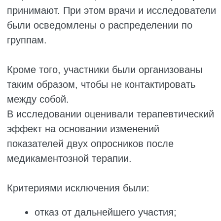
Таблица 1
ANOVA показал, что средний балл по шкале
PSQI в начале исследования и через один
месяц после вмешательства статистически
значимо не различался между тремя
группами. Однако через два месяца были
выявлены значимые изменения (P < 0,05).
Опросник IRLS использовался для оценки
тяжести заболевания. В начале
исследования и через один месяц после
вмешательства значимых различий между
тремя группами не наблюдалось. Тем не
менее через два месяца различия стали
статистически значимыми (Таблица 2).