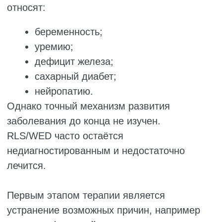
Исследование Lemoine et al. показало, что
комбинация витамина B6 и растительных
компонентов может быть полезна при
лёгкой и умеренной бессоннице.
Работа Peters et al. также
продемонстрировала значимую связь между
потреблением витамина B6, бессонницей и
качеством сна.
Участие пиридоксина в качестве
кофермента в метаболизме триптофана
может способствовать повышению уровня
серотонина в головном мозге, а серотонин,
как известно, подавляет фазу быстрого сна
(REM-сон).
Кроме того, витамин B6, по-видимому,
способствует уменьшению ночных
пробуждений.