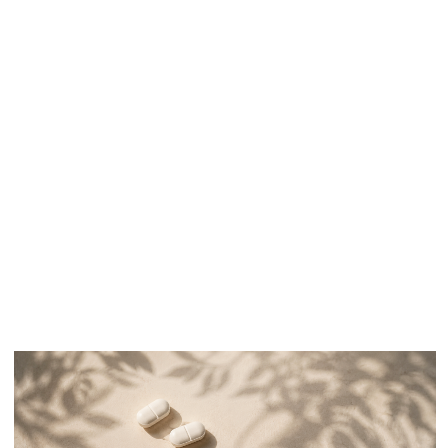
выраженности симптомов заболевания и
улучшение качества сна.
Тем не менее обе группы вмешательства
продемонстрировали более выраженные
результаты по сравнению с контрольной
группой.
Эти данные согласуются с результатами
других исследований по данной теме,
включая работы Sinniah и Metta.
Предполагается, что магний участвует в
патофизиологии RLS/WED, поскольку
исследования показали более низкий
уровень магния в крови у пациентов с этим
заболеванием по сравнению со здоровыми
людьми.
В частности, исследование Yıldırım и
Apaydın показало, что уровни цинка и
магния у беременных женщин с данным