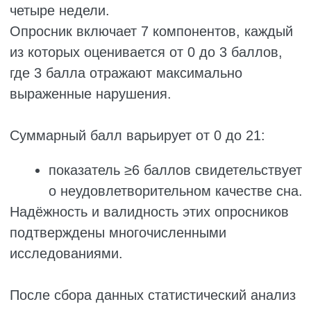
витамин B6, в терапии RLS/WED (Таблица
2).
ОБСУЖДЕНИЕ \
ДИСКУССИЯ
В данном исследовании 75 пациентов с
RLS/WED со средним возрастом 40,06 ± 8,6
года были случайным образом
распределены в одну из трёх групп: