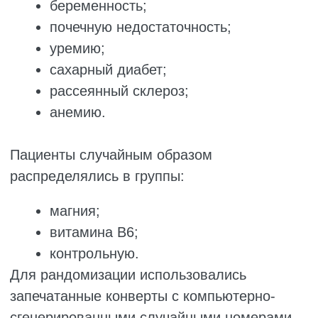
РЕЗУЛЬТАТЫ
В данном исследовании 75 пациентов с
RLS/WED были распределены на три
группы:
контрольную;
группу вмешательства с оксидом
магния;
группу вмешательства с витамином
B6.
Анализ с использованием независимого t-
теста показал, что средний возраст
участников трёх групп статистически