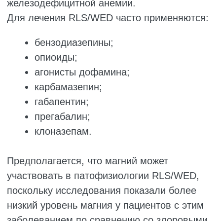
Также имеются данные, что витамин B6
способен уменьшать болезненные судороги
у беременных женщин.
Однако исследований, оценивающих
терапевтическую эффективность витаминов
группы B именно при RLS/WED, ранее не
проводилось.
Учитывая ограниченное количество данных
и отсутствие ясности относительно роли
нутрицевтической поддержки при этом
расстройстве, целью настоящего
исследования стало изучение влияния
магния и витамина B6 на выраженность
симптомов RLS/WED у пациентов,
обратившихся в неврологические клиники
города Арак.