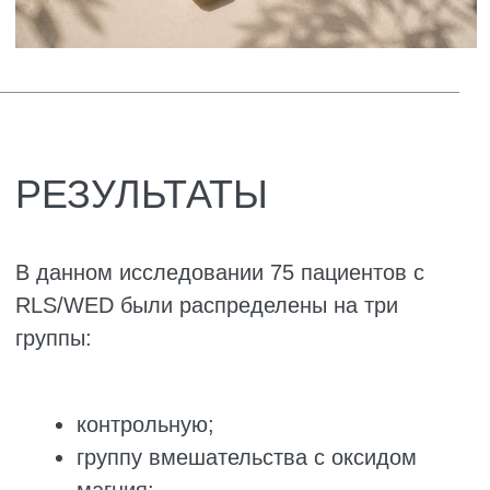
синдромом значительно ниже, чем у
здоровых женщин.
Кроме того, авторы выявили связь между
уровнем микроэлементов и выраженностью
симптомов: чем ниже были уровни магния и
цинка в сыворотке крови, тем тяжелее
протекал синдром.
В то же время результаты настоящего
исследования противоречат данным
исследования Taj.
В этом проспективном исследовании типа
«случай–контроль», включавшем 600
беременных женщин с RLS/WED, авторы
обнаружили, что снижение потребления
железа и повышение потребления магния
ассоциировались с усилением симптомов
синдрома.