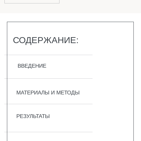
ВВЕДЕНИЕ
Синдром беспокойных ног / болезнь
Уиллиса—Экбома (RLS/WED) — это
сенсомоторное расстройство,
характеризующееся неприятными
ощущениями в ногах.
Пациенты часто испытывают выраженное
желание двигать поражёнными
конечностями, а возникающие ощущения
частично или полностью уменьшаются при
произвольных движениях, например при
ходьбе.
Симптомы обычно усиливаются во время
сна и часто приводят к его нарушениям. В
результате недостаточного ночного сна у
пациентов могут возникать дневная