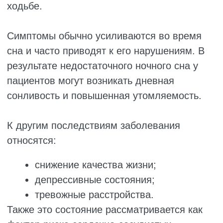
опиоиды;
агонисты дофамина;
карбамазепин;
габапентин;
прегабалин;
клоназепам.
Предполагается, что магний может
участвовать в патофизиологии RLS/WED,
поскольку исследования показали более
низкий уровень магния у пациентов с этим
заболеванием по сравнению со здоровыми
людьми.
Некоторые исследования также
продемонстрировали положительный
эффект перорального и внутривенного
магния у таких пациентов.
В исследовании Sinniah описан пациент с
RLS/WED, у которого после внутривенного
введения сульфата магния наступило