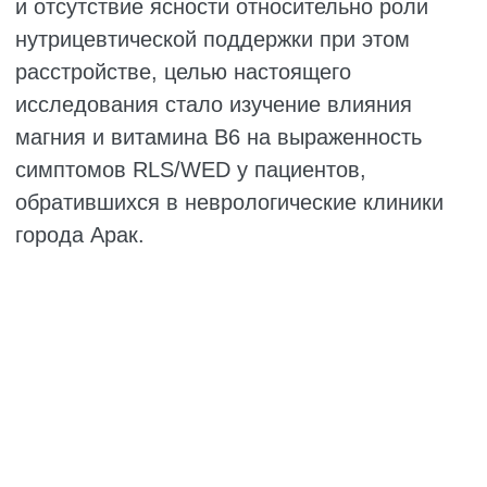
между собой.
В исследовании оценивали терапевтический
эффект на основании изменений
показателей двух опросников после
медикаментозной терапии.
Критериями исключения были:
отказ от дальнейшего участия;
наступление беременности во время
исследования;
развитие побочных реакций на
препараты.
Пациенты заполняли анкеты трижды:
в начале исследования;
через 1 месяц терапии;
через 2 месяца терапии.
В исследовании использовались: