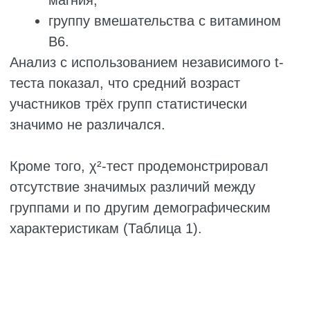
Одним из возможных объяснений
расхождения результатов может быть
отличие патофизиологии заболевания у
беременных и небеременных женщин.
Кроме того, Trenkwalder et al. в
систематическом обзоре пришли к выводу,
что на сегодняшний день невозможно
сделать однозначный вывод об
эффективности магния при лечении
RLS/WED.
Авторы указывают, что пока неясно:
способен ли магний действительно
уменьшать симптомы RLS/WED;
какие группы пациентов потенциально
могут получать наибольшую пользу.
В крупном обзоре фармакологических и
нефармакологических методов лечения
RLS/WED Anguelova et al. также не