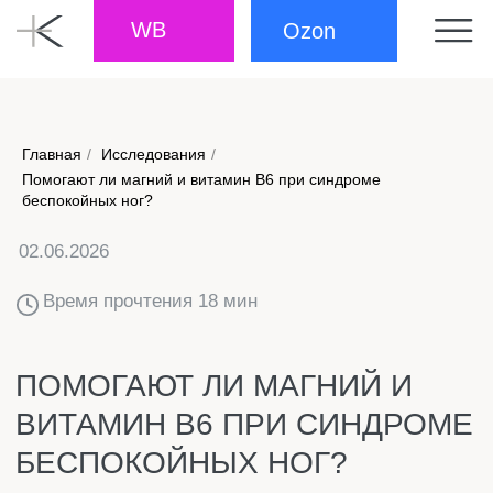
WB
Ozon
Главная
/
Исследования
/
Помогают ли магний и витамин B6 при синдроме
02.06.2026
беспокойных ног?
Время прочтения 18 мин
ПОМОГАЮТ ЛИ МАГНИЙ И
ВИТАМИН B6 ПРИ СИНДРОМЕ
БЕСПОКОЙНЫХ НОГ?
АННОТАЦИЯ
Введение: Синдром беспокойных ног / болезнь
Уиллиса—Экбома (RLS/WED) — одно из наиболее