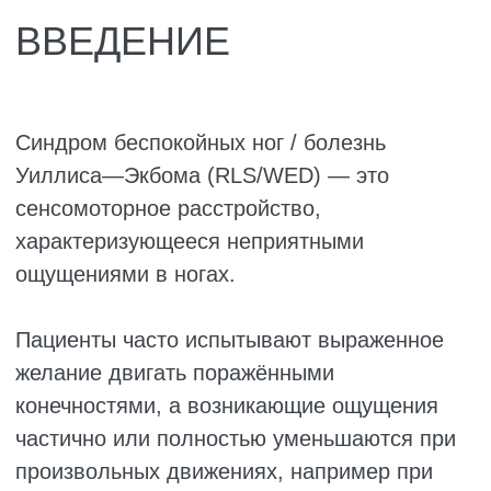
вторичную.
К факторам риска вторичной формы
относят:
беременность;
уремию;
дефицит железа;
сахарный диабет;
нейропатию.
Однако точный механизм развития
заболевания до конца не изучен.
RLS/WED часто остаётся
недиагностированным и недостаточно
лечится.
Первым этапом терапии является
устранение возможных причин, например
железодефицитной анемии.
Для лечения RLS/WED часто применяются:
бензодиазепины;