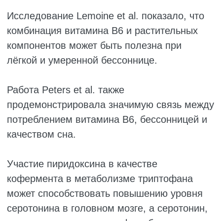
Критериями включения были:
наличие заболевания не менее трёх
месяцев;
возраст от 15 до 50 лет;
отсутствие факторов риска, включая:
беременность;
почечную недостаточность;
уремию;
сахарный диабет;
рассеянный склероз;
анемию.
Пациенты случайным образом
распределялись в группы:
магния;
витамина B6;
контрольную.
Для рандомизации использовались
запечатанные конверты с компьютерно-
сгенерированными случайными номерами.