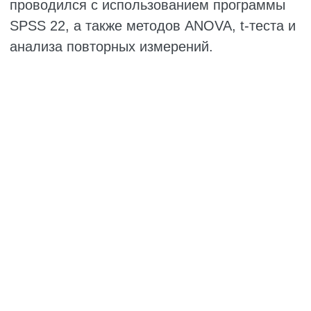
группа витамина B6;
группа оксида магния;
группа плацебо.
68% участников составляли женщины.
Большинство участников были:
женаты или замужем;
имели высшее образование;
были домохозяйками.
Между группами не выявлено различий по
демографическим характеристикам.
Также до начала вмешательства не
наблюдалось значимых различий между
группами по основным исследуемым
параметрам — тяжести заболевания и
качеству сна.
Через два месяца после начала терапии во
всех трёх группах отмечалось снижение