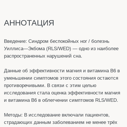
распространенных нарушений сна.
Данные об эффективности магния и витамина B6 в
уменьшении симптомов этого состояния остаются
противоречивыми. В связи с этим целью
исследования стала оценка эффективности магния
и витамина B6 в облегчении симптомов RLS/WED.
Методы: В исследование включали пациентов,
страдающих данным заболеванием не менее трёх
месяцев.
В рамках одинарного слепого исследования 75
пациентов были случайным образом распределены
на три группы:
группа магния;
группа витамина B6;
группа плацебо.
Участники экспериментальных групп ежедневно
получали:
40 мг витамина B6,
либо 250 мг оксида магния.
Контрольная группа получала плацебо.