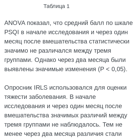
становится гипервозбудимой, что может
приводить к мышечным сокращениям.
Также было показано, что магний способен
уменьшать бессонницу, связанную с
синдромом беспокойных ног.
Ещё одним механизмом действия магния
считается влияние на серотонинергическую
систему.
Настоящее исследование также показало,
что витамин B6 (пиридоксин) помогает
уменьшать симптомы данного заболевания.
Хотя улучшение сна было менее
выраженным по сравнению с группой
магния, результаты всё же были
статистически значимыми относительно
контрольной группы, получавшей только
прамипексол.
Согласно некоторым исследованиям,