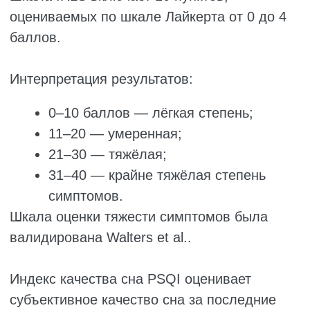
показал, что средние показатели качества
сна и баллы по шкале IRLS статистически
значимо различались между тремя этапами
оценки во всех группах: контрольной, группе
магния и группе витамина B6 (P < 0,05).
Эти данные указывают на то, что улучшение
наблюдалось во всех трёх группах, однако
показатели в обеих группах вмешательства
были статистически значимо лучше по
сравнению с контрольной группой.
При этом средние показатели по шкале
качества сна Pittsburgh и опроснику IRLS в
группе оксида магния были значительно
ниже, чем в группе витамина B6, и эта
разница была статистически значимой (P <
0,05).
Это свидетельствует о том, что оксид
магния оказался более эффективным, чем