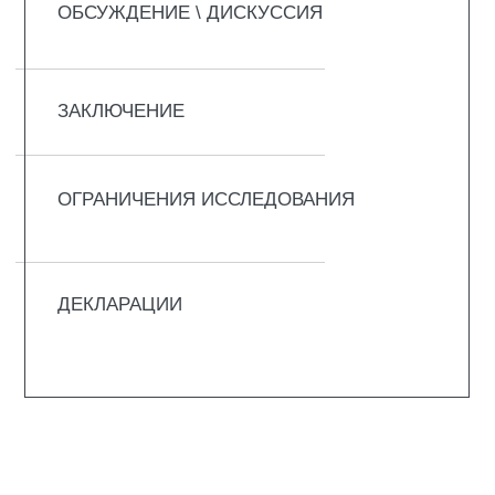
сонливость и повышенная утомляемость.
К другим последствиям заболевания
относятся:
снижение качества жизни;
депрессивные состояния;
тревожные расстройства.
Также это состояние рассматривается как
фактор риска сердечно-сосудистых
заболеваний.
Распространённость заболевания
составляет:
7–10% среди общей популяции;
20–30% среди людей с сахарным
диабетом.
Выделяют две формы заболевания:
идиопатическую;