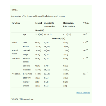
рассматривают магний как значимый
терапевтический инструмент при этом
заболевании.
Тем не менее другие исследования
указывают, что магний играет важную роль в
сотнях метаболических реакций и в работе
мышечной системы.
Дефицит магния повышает нейрональную
возбудимость и усиливает нервно-
мышечную передачу.
Магний способствует расслаблению мышц,
вероятно, благодаря способности
блокировать кальций, регулирующий работу
нервной и мышечной ткани, вместо того
чтобы позволять кальцию чрезмерно
активировать нервные клетки.
При низком уровне магния кальций
блокируется хуже, нервная система