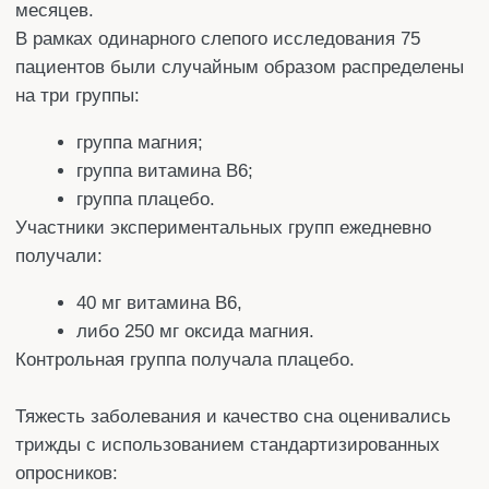
Тяжесть заболевания и качество сна оценивались
трижды с использованием стандартизированных
опросников:
в начале исследования;
через 1 месяц;
через 2 месяца после начала терапии.
Статистический анализ проводили с
использованием программы SPSS22, методов
ANOVA, t-теста и анализа повторных измерений.
Результаты: Средние значения и стандартные
отклонения показателей качества сна и тяжести
заболевания в начале исследования и через один
месяц после вмешательства статистически значимо
не различались между тремя группами.
Однако через два месяца после начала терапии
различия по качеству сна и выраженности
симптомов стали статистически значимыми (P =
0,001).
Выводы: Приём магния и витамина B6 способен
снижать выраженность симптомов синдрома
беспокойных ног / болезни Уиллиса—Экбома и