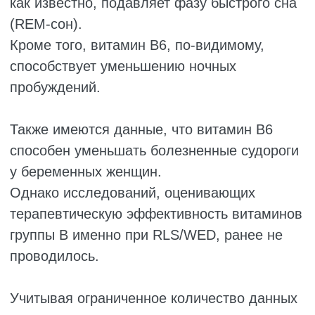
Помимо основного препарата —
прамипексола — участники
экспериментальных групп ежедневно
получали:
либо витамин B6 в дозировке 40 мг;
либо оксид магния в дозировке 250 мг.
Контрольная группа помимо прамипексола
получала только плацебо.
Это обеспечивалось тем, что таблетки
извлекались из оригинальной упаковки и
помещались в другие контейнеры, поэтому
пациенты не знали, какой именно препарат
принимают. При этом врачи и исследователи
были осведомлены о распределении по
группам.
Кроме того, участники были организованы
таким образом, чтобы не контактировать