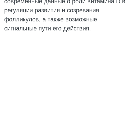
малыми антральными фолликулами (мРНК:
увеличение в 1,55 раза, P = 0,042; белок: в
2,49 раза, P = 0,005). Кроме того, уровень
мРНК CYP24A1 также был выше в средних
антральных фолликулах (в 1,96 раза; P =
0,042), тогда как различий по уровню белка
между стадиями развития фолликулов не
выявлено.
Эти различия могут быть связаны с
межвидовыми особенностями и различиями
стадий развития анализируемых
фолликулов. В совокупности данные
указывают на усиление экспрессии
ферментов синтеза витамина D3 по мере
созревания фолликулов. Кроме того,
добавление витамина D3 в культуральную
среду приводило к значительному
повышению уровня мРНК CYP2R1 в
преантральных фолликулах через две
недели, что позволяет предположить