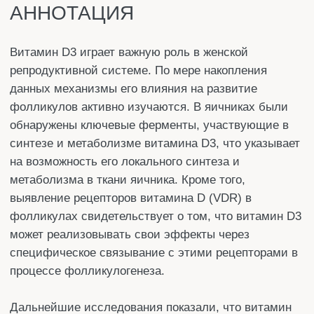
синтезе и метаболизме витамина D3, что указывает
на возможность его локального синтеза и
метаболизма в ткани яичника. Кроме того,
выявление рецепторов витамина D (VDR) в
фолликулах свидетельствует о том, что витамин D3
может реализовывать свои эффекты через
специфическое связывание с этими рецепторами в
процессе фолликулогенеза.
Дальнейшие исследования показали, что витамин
D3 способствует росту фолликулов за счёт
стимуляции развития гранулёзных клеток (GCs) и
ооцитов. В настоящее время механизмы действия
витамина D3 при развитии фолликулов становятся
всё более понятными. Витамин D3 поддерживает
развитие ооцитов, регулируя молекулы,
участвующие в поддержании мейотического ареста.
Он также усиливает пролиферацию гранулёзных
клеток посредством стимуляции синтеза
стероидных гормонов и регуляции клеточного цикла.
Кроме того, витамин D3 оказывает
противовоспалительное действие, снижая
выраженность оксидативного стресса и уровень