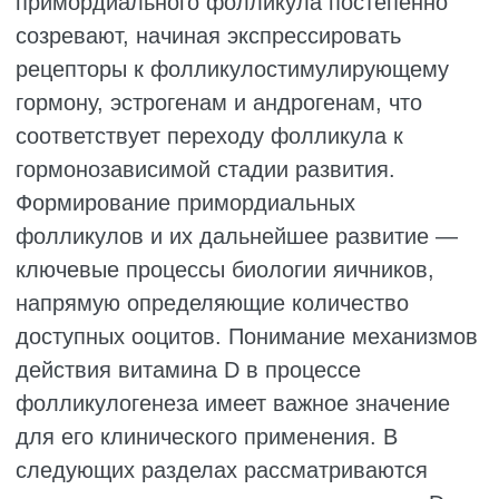
может локально синтезироваться и в
яичнике. 25-гидроксилаза и 1-α-
гидроксилаза — ключевые ферменты
синтеза кальцитриола, кодируемые генами
CYP2R1 и CYP27B1 соответственно.
Экспрессия их мРНК обнаружена в яичниках
человека и развивающихся фолликулах
нечеловекообразных приматов (макак-
резусов).
В исследовании фолликулов макак-резусов,
культивируемых in vitro, Xu et al. показали,
что уровень мРНК CYP2R1 был выше в
малых антральных фолликулах по
сравнению с преантральными (P < 0,05),
тогда как уровень мРНК CYP27B1
существенно не изменялся. В то же время
Grzesiak в исследовании фолликулов
свиней обнаружил более высокие уровни
мРНК и белка CYP27B1 в средних
антральных фолликулах по сравнению с