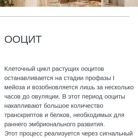
этих данных Lee et al. установили, что в
первичной культуре гранулёзных клеток
крыс витамин D3 (0,1 мкМ) способен
нивелировать ингибирующее действие
высоких концентраций тестостерона (1 мкг/
мл) на экспрессию Cx43 в гранулёзных
клетках, тем самым способствуя развитию
фолликулов.