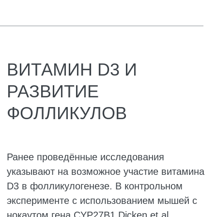
группой после введения витамина D3
иммуногистохимическое окрашивание TGF-
β1 в яичниках взрослых крыс было
отрицательным, что позволяет
предположить, что витамин D3 может
способствовать развитию ооцитов за счёт
восстановления их мейотического статуса
посредством снижения уровня TGF-β1.
При этом в яичниках новорождённых крыс
значимого снижения экспрессии TGF-β1
выявлено не было, что, вероятно, связано с
незрелостью системы VDR в этот период
развития. Кроме того, Han et al. показали на
первичных клетках лёгочной ткани
трансгенных мышей с гиперэкспрессией
TGF-β1, что добавление витамина D3
снижало экспрессию TGF-β1 и
фосфорилированного Smad-2/3. Аналогично
Wang et al. продемонстрировали, что
витамин D3 уменьшал выраженность