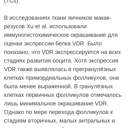
показали, что дефицит витамина D3 в
рационе приводил к задержке развития
яичников и удлинению эстрального цикла.
Однако после добавления витамина D3 в
рацион эстральный цикл нормализовался.
Xu и соавт. изучали влияние витамина D3
на развитие фолликулов с использованием
трёхмерной модели культивирования
фолликулов макак-резусов. Результаты
показали, что после 5 недель
культивирования in vitro как низкие (25 пг/
мл), так и высокие (100 пг/мл) дозы
витамина D3 приводили к увеличению
диаметра ооцитов в антральных
фолликулах по сравнению с контрольной
группой (P < 0,05). Кроме того, высокая
доза витамина D3 увеличивала долю
растущих фолликулов, что указывает на его
стимулирующее влияние на рост
антральных фолликулов и