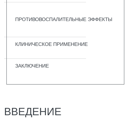
СПКЯ способствует снижению
инсулинорезистентности, уменьшению
уровня андрогенов и повышению частоты
наступления беременности. Также витамин
D3 может повышать эффективность
программ экстракорпорального
оплодотворения (ЭКО) у пациенток с
бесплодием.
Фолликулы являются основной
функциональной единицей яичника и
состоят из фолликулярных клеток и
развивающегося ооцита. В зависимости от
стадии развития выделяют
примордиальные, первичные, вторичные,
антральные и зрелые фолликулы. По мере
развития фолликула прегранулёзные клетки
примордиального фолликула постепенно
созревают, начиная экспрессировать
рецепторы к фолликулостимулирующему