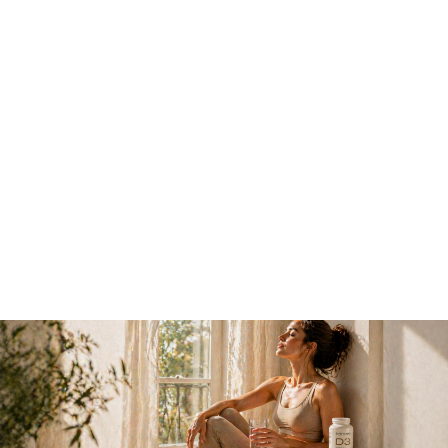
яичниками, лишёнными Cx43, в цитоплазме
ооцитов и гранулёзных клеток
формировались вакуоли, что
сопровождалось задержкой роста ооцитов и
нарушением завершения финальных
мейотических делений и оплодотворения.
Также было показано, что обработка
ооцитов крупного рогатого скота Cx37 в
концентрации 25 мкг/мл перед
экстракорпоральным оплодотворением
(IVF) значительно улучшала ядерное
созревание и развитие эмбрионов по
сравнению с контрольной группой.
Все эти данные свидетельствуют о
критической роли Cx43 и Cx37 в созревании
ооцитов.
Ранее было показано, что витамин D3
способен повышать экспрессию Cx43 в
звёздчатых клетках печени крыс, усиливая
межклеточную коммуникацию. На основании