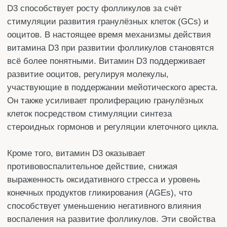
конечных продуктов гликирования (AGEs), что
способствует уменьшению негативного влияния
воспаления на развитие фолликулов. Эти свойства
витамина D3 находят клиническое применение, в
частности при синдроме поликистозных яичников
(СПКЯ), для улучшения женской фертильности и
повышения эффективности программ
экстракорпорального оплодотворения (ЭКО).
В данном обзоре представлены современные
данные о роли и механизмах действия витамина D3
в развитии фолликулов, а также кратко рассмотрены
его клинические применения.