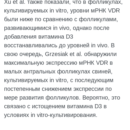
ООЦИТ
Клеточный цикл растущих ооцитов
останавливается на стадии профазы I
мейоза и возобновляется лишь за несколько
часов до овуляции. В этот период ооциты
накапливают большое количество
транскриптов и белков, необходимых для
раннего эмбрионального развития.
Этот процесс реализуется через сигнальный
путь C-типа натрийуретического пептида
(NPPC). NPPC, секретируемый
пристеночными гранулёзными клетками