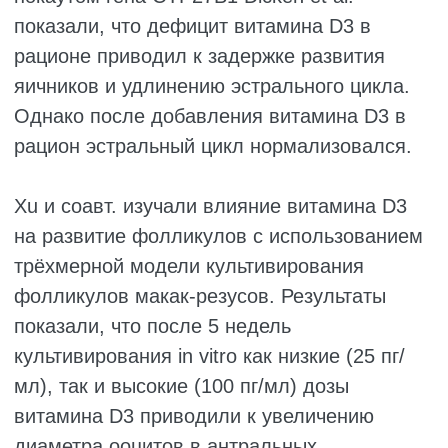
почечного фиброза у крыс с хронической
болезнью почек (ХБП) за счёт повышения
экспрессии VDR и ингибирования
сигнального пути TGF-β1/Smad3.
Эти данные позволяют предположить, что
витамин D3 способен подавлять сигнальный
путь TGF-β1/Smad3, потенциально снижая
уровень NPPC, преодолевая мейотический
арест ооцитов и тем самым способствуя
развитию фолликулов.
После связывания NPPC со своим
рецептором образующийся cGMP должен
проходить через белки щелевых контактов,
чтобы попасть в ооцит и поддерживать его
мейотический арест. Коннексин 43 (Cx43) и
коннексин 37 (Cx37) являются ключевыми
белками щелевых контактов при развитии
фолликулов и играют важную роль в
поддержании мейотического ареста.