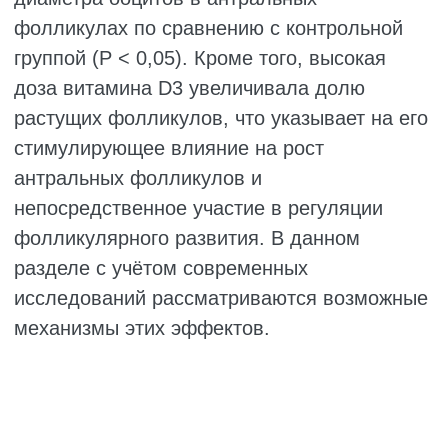
Richard et al. использовали коннексин-
миметические пептиды (CMPs) для
нарушения гетеромерных щелевых
контактов. Добавление Cx43 CMP в
культуральную среду значительно
увеличивало частоту возобновления мейоза
ооцитов в комплексах «кумулюс–ооцит»
(COCs). В отличие от этого, Cx37 CMP не
оказывал эффекта при добавлении в среду,
однако его микроинъекция в
периооцитарное пространство рядом с
поверхностью ооцита приводила к снятию
блока мейоза. Эти результаты согласуются с
ранее полученными данными о том, что
Cx43 локализуется преимущественно в
клетках кумулюса, тогда как Cx37 — на
поверхности ооцита.
Кроме того, Ackert et al. показали, что у
мышей с трансплантированными