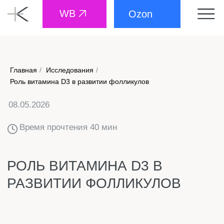
WB
Ozon
Главная
/
Исследования
/
08.05.2026
Роль витамина D3 в развитии фолликулов
Время прочтения 40 мин
РОЛЬ ВИТАМИНА D3 В
РАЗВИТИИ ФОЛЛИКУЛОВ
АННОТАЦИЯ
Витамин D3 играет важную роль в женской
репродуктивной системе. По мере накопления
данных механизмы его влияния на развитие
фолликулов активно изучаются. В яичниках были
обнаружены ключевые ферменты, участвующие в