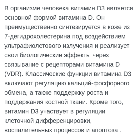
гормону, эстрогенам и андрогенам, что
соответствует переходу фолликула к
гормонозависимой стадии развития.
Формирование примордиальных
фолликулов и их дальнейшее развитие —
ключевые процессы биологии яичников,
напрямую определяющие количество
доступных ооцитов. Понимание механизмов
действия витамина D в процессе
фолликулогенеза имеет важное значение
для его клинического применения. В
следующих разделах рассматриваются
современные данные о роли витамина D в
регуляции развития и созревания
фолликулов, а также возможные
сигнальные пути его действия.