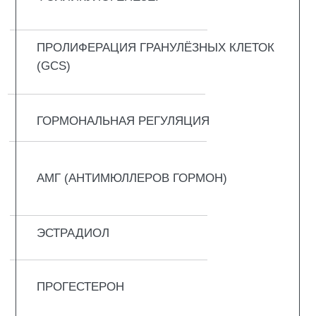
связывание с рецепторами витамина D
(VDR). Классические функции витамина D3
включают регуляцию кальций-фосфорного
обмена, а также поддержку роста и
поддержания костной ткани. Кроме того,
витамин D3 участвует в регуляции
клеточной дифференцировки,
воспалительных процессов и апоптоза .
В последние годы всё больше внимания
уделяется важной роли поддержания
физиологического уровня витамина D3 для
нормальной функции яичников и женской
репродуктивной системы. Дефицит
витамина D связывают с неблагоприятными
материнско-фетальными исходами и рядом
гинекологических состояний, влияющих на
фертильность, включая бесплодие, синдром
поликистозных яичников (СПКЯ) и
эндометриоз. Кроме того, показано, что
добавление витамина D3 у пациенток с