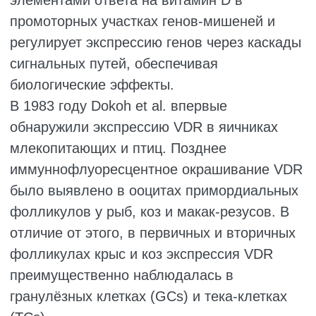
ВИТАМИН D3 И
РАЗВИТИЕ
ФОЛЛИКУЛОВ
Ранее проведённые исследования
указывают на возможное участие витамина
D3 в фолликулогенезе. В контрольном
эксперименте с использованием мышей с
нокаутом гена CYP27B1 Dicken et al.