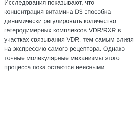
(MGC), связывается со своим рецептором
NPR2, инициируя синтез циклического
гуанозинмонофосфата (cGMP). Далее
cGMP через щелевые контакты поступает в
ооцит, что приводит к повышению уровня
циклического аденозинмонофосфата (cAMP)
и поддержанию мейотического ареста
ооцита (рис. 1).