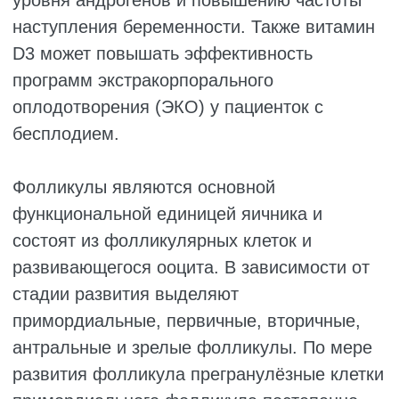
МЕТАБОЛИЗМ ВИТАМИНА
D3 И ЭКСПРЕССИЯ VDR В
ЯИЧНИКЕ
Обычно витамин D3 превращается в свою
биологически активную форму — 1α,25-
дигидроксивитамин D3 (1α,25(OH)2D3,
кальцитриол) — преимущественно при
участии печёночной 25-гидроксилазы и
почечной 1-α-гидроксилазы, после чего
метаболизируется 24-гидроксилазой.
Исследования показали, что помимо
классических органов синтеза витамин D3