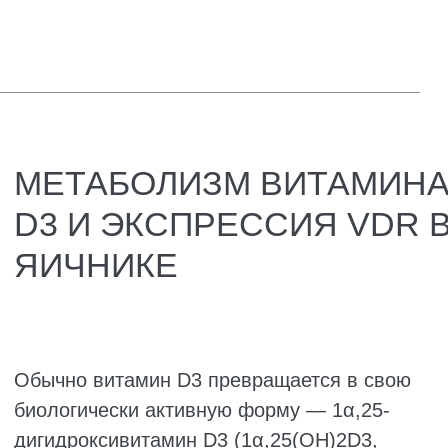
было выявлено в ооцитах примордиальных
фолликулов у рыб, коз и макак-резусов. В
отличие от этого, в первичных и вторичных
фолликулах крыс и коз экспрессия VDR
преимущественно наблюдалась в
гранулёзных клетках (GCs) и тека-клетках
(TCs).
В исследованиях ткани яичников макак-
резусов Xu et al. использовали
иммуногистохимическое окрашивание для
оценки экспрессии белка VDR. Было
показано, что VDR экспрессируется на всех
стадиях развития ооцита. Хотя экспрессия
VDR также выявлялась в прегранулёзных
клетках примордиальных фолликулов, она
была менее выраженной. В гранулёзных
клетках первичных фолликулов отмечалось
лишь минимальное окрашивание VDR.
Однако по мере перехода фолликулов к
стадиям вторичных, малых антральных и