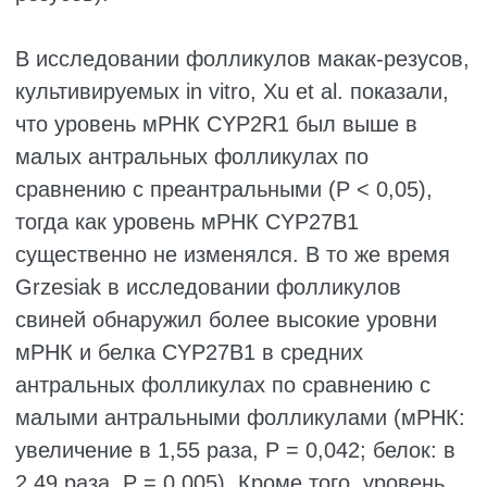
свою очередь, Grzesiak et al. обнаружили
максимальную экспрессию мРНК VDR в
малых антральных фолликулах свиней,
культивируемых in vitro, с последующим
постепенным снижением экспрессии по
мере развития фолликулов. Вероятно, это
связано с истощением витамина D3 в
условиях in vitro-культивирования.
Исследования показывают, что
концентрация витамина D3 способна
динамически регулировать количество
гетеродимерных комплексов VDR/RXR в
участках связывания VDR, тем самым влияя
на экспрессию самого рецептора. Однако
точные молекулярные механизмы этого
процесса пока остаются неясными.