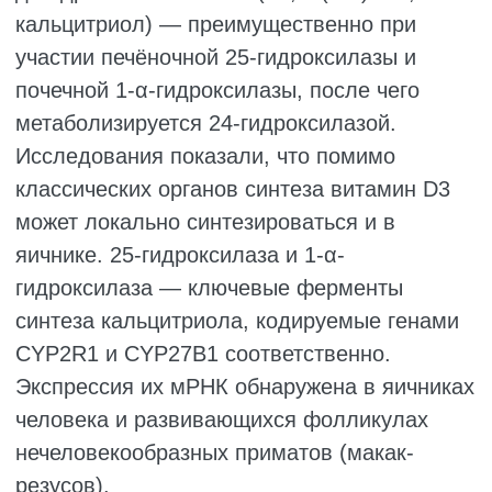
крупных антральных фолликулов
интенсивность окрашивания гранулёзных
клеток постепенно увеличивалась. Это
указывает на стадийно-зависимый характер
экспрессии VDR, усиливающейся по мере
роста и созревания фолликула.
Yao et al. также подтвердили, что уровни
мРНК и белка VDR в гранулёзных клетках
коз значительно возрастали с увеличением
диаметра фолликула (P < 0,05). Эти данные
подтверждают, что экспрессия VDR в
фолликулах зависит от стадии их развития
и возрастает по мере созревания.
Xu et al. также показали, что в фолликулах,
культивируемых in vitro, уровни мРНК VDR
были ниже по сравнению с фолликулами,
развивающимися in vivo, однако после
добавления витамина D3
восстанавливались до уровней in vivo. В