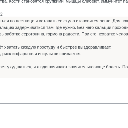
тва. Кости становятся хрупкими, мышцы слабеют, иммунитет пад
3:
ься по лестнице и вставать со стула становится легче. Для по
альцию задерживаться там, где нужно. Без него кальций проходи
выработке серотонина, гормона радости. При его нехватке чело
ёт хватать каждую простуду и быстрее выздоравливает.
, риск инфарктов и инсультов снижается.
нает ухудшаться, и люди начинают значительно чаще болеть. По