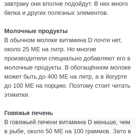
простой вариант для тех, кто не живёт на
экваторе. Вы просто пьёте капсулу или
капли и точно знаете, сколько витамина
получили. Добавки можно принимать
круглый год, они не зависят от погоды и
хорошо усваиваются. Регулярный приём
достаточных дозах помогает не уйти в
дефицит. Только перед началом курса
лучше сдать анализы и поговорить с
врачом, чтобы подобрать подходящую дозу
и удостовериться в отсутствии
противопоказаний.
Если вы надеетесь получить витамин D
только из еды, приготовьтесь есть рыбу
почти каждый день. Лосось, скумбрия,
сардины и сельдь действительно богаты
этим витамином, но позволить себе такую
диету могут немногие. Печень трески даёт
огромные дозы, но слишком калорийна и
богата витамином А, чтобы есть её часто.