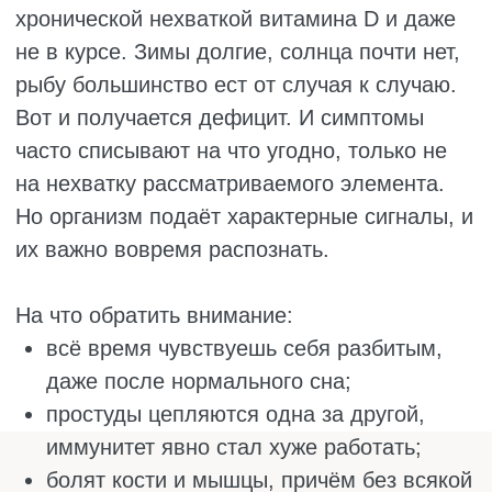
двигается неловко, прихрамывает, может
плакать;
ноги искривляются, становятся x-
образными или о-образными.
Конечно, такие симптомы бывают и при
недосыпе, и при стрессе, и при куче других
проблем. Но если они продолжаются долго
и жить нормально не дают, лучше не гадать,
а провериться. Сдать кровь на витамин D
просто, не очень дорого, а толку много. Вы
либо успокоитесь, узнав, что с витамином
всё в порядке, либо вовремя заметите
дефицит и исправите его. В любом случае
это лучше, чем годами мучиться с
усталостью и болями, так и не поняв, в чём
дело.