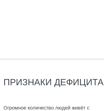
заметные и серьёзные изменения, которые
видны сразу. Именно поэтому родители
должны знать, в каких продуктах есть
витамин Д, и добавить их в рацион ребенка.
Как дефицит витамина D проявляется у
детей:
кости черепа становятся мягкими на
ощупь;
родничок закрывается позже, чем
полагается;
меняется форма черепа и грудной клетки
(лоб и темя становятся выпуклыми,
затылок плоским, грудная клетка
вытягивается вперёд);
при ходьбе ребёнок испытывает боль,