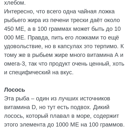
Обычно это написано на упаковке. Грибы
хороши для веганов и тех, кто не ест рыбу.
Но лесные нужно уметь собирать или
покупать у проверенных людей, чтобы не
отравиться.
Яйца
В куриных яйцах витамин D содержится в
желтке, его там около 40 МЕ. Если куриц
кормили специальным кормом, то витамина
может быть в несколько раз больше. В
перепелиных яйцах совсем мало, около 5
МЕ на штуку.
Яйца не спасут от серьёзной нехватки
витамина D, но как приятное дополнение к
завтраку они вполне подойдут. В них много
белка и других полезных элементов.
Молочные продукты
В обычном молоке витамина D почти нет,
около 25 МЕ на литр. Но многие