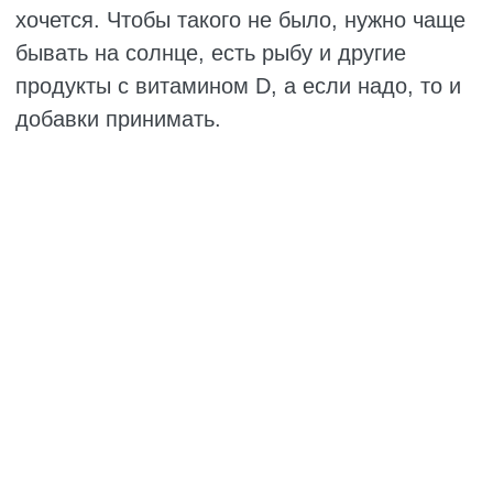
минимальные, и они позволяют не уходить
в серьёзный дефицит. А для хорошего
самочувствия лучше получать 1000–2000
МЕ в день, особенно зимой, когда солнца
почти нет. Но тут важно не переборщить, так
как избыток тоже вреден. Точная доза
зависит от образа жизни, состояния
здоровья и особенностей организма
человека. От того, что он ест, как часто
гуляет, насколько у него смуглая кожа, где
он живёт и даже как работают его печень и
почки. Поэтому нельзя без анализов
сказать, какой именно будет норма для
определенного человека.