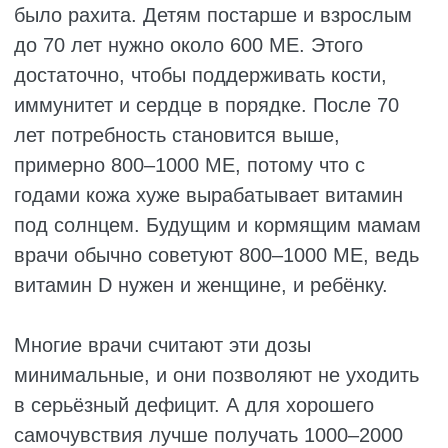
На что обратить внимание:
всё время чувствуешь себя разбитым,
даже после нормального сна;
простуды цепляются одна за другой,
иммунитет явно стал хуже работать;
болят кости и мышцы, причём без всякой
причины;
настроение скачет, ничего не хочется,
особенно осенью и зимой;
волосы выпадают, ногти слоятся;
мышцы стали слабыми, тяжело
подниматься по лестнице или вставать
со стула;
царапины и раны заживают дольше
обычного;
болит спина, особенно в пояснице
.