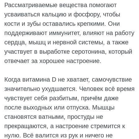
СУТОЧНАЯ НОРМА
При расчёте нормы нужно ориентироваться
на возраст. Малышам до года хватит 400
МЕ в день, чтобы кости росли крепкими и не
было рахита. Детям постарше и взрослым
до 70 лет нужно около 600 МЕ. Этого
достаточно, чтобы поддерживать кости,
иммунитет и сердце в порядке. После 70
лет потребность становится выше,
примерно 800–1000 МЕ, потому что с
годами кожа хуже вырабатывает витамин
под солнцем. Будущим и кормящим мамам
врачи обычно советуют 800–1000 МЕ, ведь
витамин D нужен и женщине, и ребёнку.
Многие врачи считают эти дозы