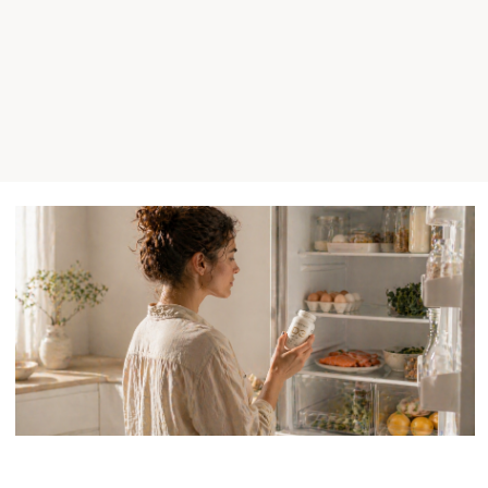
50 граммов в день, примерно одна-две
чайные ложки или пара небольших
кусочков. Её можно намазать на хлеб,
добавить в салат или в суп-пюре. А чтобы
не перегружать живот, лучше есть её с
овощами, зеленью или цельнозерновым
хлебом.
Интересно, что всего одна чайная ложка
рыбьего жира из печени трески даёт около
450 МЕ, а в 100 граммах может быть до 10
000 МЕ. Правда, пить его ложками то ещё
удовольствие, но в капсулах это терпимо. К
тому же в рыбьем жире много витамина А и
омега-3, так что продукт очень ценный, хоть
и специфический на вкус.
Лосось
Эта рыба – один из лучших источников
витамина D, но тут есть подвох. Дикий
лосось, который плавал в море, содержит
этого элемента до 1000 МЕ на 100 граммов.