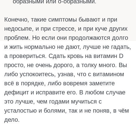
Сельдь
Обычная селёдка, которую многие любят
солёной или маринованной, тоже богата
витамином D. В сырой сельди его может
быть от 200 до 1600 МЕ на 100 граммов. В
маринованной около 680 МЕ. При жарке
количество падает примерно до 200 МЕ, но
это всё равно неплохо.
Сельдь стоит недорого и есть она почти в
любом магазине. Но в солёной сельди
много соли, поэтому людям с высоким
давлением и больными почками лучше
выбирать малосольную или запечённую. В
остальном это отличный источник витамина
D и омега-3.