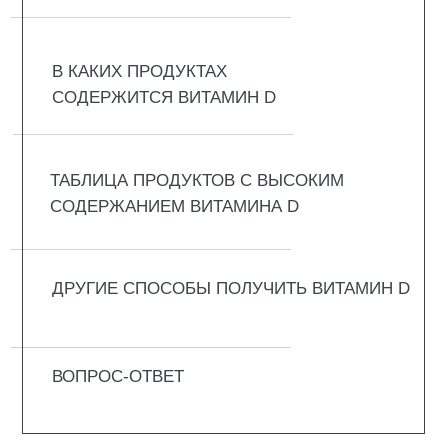
Витамин D – это группа веществ, но для
человека важнее всего две формы. D2
поступает из растений и грибов. При этом
D3 вырабатывается в коже под солнцем и
содержится в продуктах животного
происхождения.
Рассматриваемые вещества помогают
усваиваться кальцию и фосфору, чтобы
кости и зубы оставались крепкими. Они
поддерживают иммунитет, влияют на работу
сердца, мышц и нервной системы, а также
участвует в выработке серотонина, который
отвечает за хорошее настроение.
Когда витамина D не хватает, самочувствие
значительно ухудшается. Человек всё время
чувствует себя разбитым, причём даже
после выходных или отпуска. Мышцы
становятся ватными, простуды не
прекращаются, а настроение стремится к
нулю. Всё валится из рук и ничего не