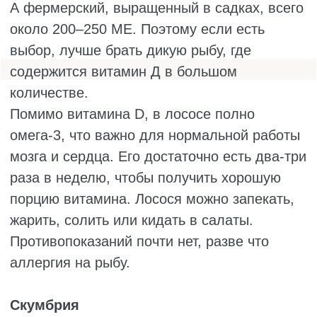
производители специально добавляют его в
молочные продукты. В обогащённом молоке
может быть до 400 МЕ на литр, а в йогурте
до 100 МЕ на порцию. Поэтому стоит читать
этикетки.
Говяжья печень
В говяжьей печени витамина D меньше, чем
в рыбе, около 50 МЕ на 100 граммов. Зато в
ней полно железа и витамина А, так что для
разнообразия рациона она очень даже
полезна.
Икра
Красная и чёрная икра – это дорогой
деликатес, но и витамина D в ней прилично.
В красной икре около 200 МЕ на 100
граммов, в чёрной до 320 МЕ. Правда,
позволить себе есть её каждый день могут
немногие.