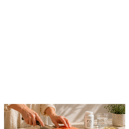
ДРУГИЕ СПОСОБЫ
ПОЛУЧИТЬ ВИТАМИН D
Недостаточно знать, в каких продуктах есть
витамин Д, так как для устранения
дефицита их недостаточно. Нужно
использовать и другие доступные источники
для решения проблемы.