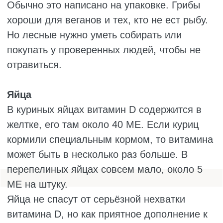
Солнце и правда помогает коже
вырабатывать витамин D. Вроде бы всё
просто: вышел на улицу на 15–20 минут с
открытыми лицом и руками, и порядок. Но
это работает только в тёплое время года и в
местах, где солнце действительно яркое. В
средней полосе России с сентября по
апрель солнце слишком низкое, и
ультрафиолета просто не хватает. Зимой
даже в солнечный день витамин D не
вырабатывается. Летом тоже не всё просто:
нужно выходить в определённые часы,
чтобы не сгореть, но при этом ультрафиолет
должен быть достаточно активным. А
солнцезащитный крем, закрытая одежда и
окна полностью блокируют выработку.
Поэтому полагаться только на солнце,
особенно в северных регионах, не
приходится.
Добавки с витамином D – это самый