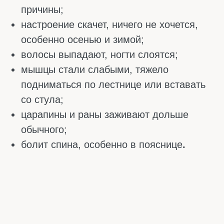
В КАКИХ ПРОДУКТАХ
СОДЕРЖИТСЯ
ВИТАМИН D
Изучите, в каких продуктах содержится
витамин Д, чтобы добавить их в
ежедневный рацион. Даже если питание
полностью не устранит дефицит, оно в
любом случае улучшит самочувствие.
Печень трески
Печень трески – это настоящий чемпион по
витамину D. Взрослому человеку хватит 30–