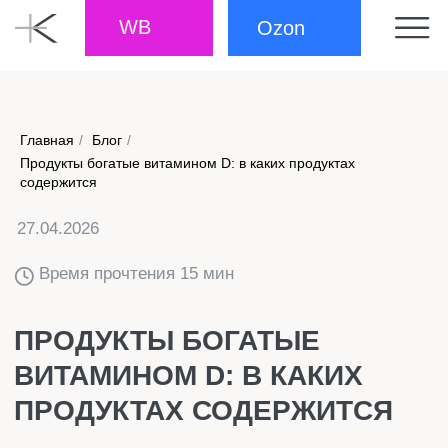
WB
Ozon
Главная
/
Блог
/
Продукты богатые витамином D: в каких продуктах
27.04.2026
содержится
Время прочтения 15 мин
ПРОДУКТЫ БОГАТЫЕ
ВИТАМИНОМ D: В КАКИХ
ПРОДУКТАХ СОДЕРЖИТСЯ
Многие ошибочно полагают, что достаточно время
от времени выходить на солнце, и с витамином D
всё будет в порядке. На самом деле солнечного
света людям почти всегда не хватает, особенно в
холодные месяцы. В такой ситуации остаётся