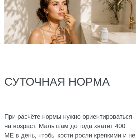
ПРИЗНАКИ ДЕФИЦИТА
Огромное количество людей живёт с
хронической нехваткой витамина D и даже
не в курсе. Зимы долгие, солнца почти нет,
рыбу большинство ест от случая к случаю.
Вот и получается дефицит. И симптомы
часто списывают на что угодно, только не
на нехватку рассматриваемого элемента.
Но организм подаёт характерные сигналы, и
их важно вовремя распознать.