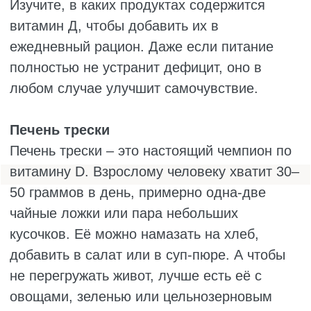
Грибы
Грибы – это единственная растительная
еда, в которой есть витамин D. Они, как и
кожа человека, вырабатывают его под
солнцем. Больше всего витамина в лесных
грибах, например в лисичках и сморчках, до
1200 МЕ на 100 граммов. А обычные
шампиньоны из магазина, которые росли в
темноте, дают до 40 МЕ.
Некоторые производители специально
облучают грибы ультрафиолетом, и тогда в
них становится 450–600 МЕ элемента.