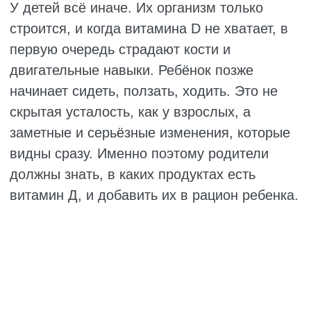
А фермерский, выращенный в садках, всего
около 200–250 МЕ. Поэтому если есть
выбор, лучше брать дикую рыбу, где
содержится витамин Д в большом
количестве.
Помимо витамина D, в лососе полно
омега-3, что важно для нормальной работы
мозга и сердца. Его достаточно есть два-три
раза в неделю, чтобы получить хорошую
порцию витамина. Лосося можно запекать,
жарить, солить или кидать в салаты.
Противопоказаний почти нет, разве что
аллергия на рыбу.
Скумбрия
Скумбрия – рыба вкусная, недорогая и
очень полезная. В 100 граммах от 400 до
1000 МЕ витамина D, на объем влияет
место обитания. А стоит она гораздо
меньше лосося, так что для экономии это
просто находка.