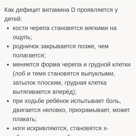
В скумбрии много омега-3 и витамина B12.
Её можно запекать, солить, коптить или
жарить. При копчении и жарке часть
витамина D теряется, но польза всё равно
остаётся. Как и любую рыбу, скумбрию
стоит есть с осторожностью при аллергии и
некоторых болезнях ЖКТ.
Сардины
Сардины чаще всего продаются в
консервах. В масле они дают до 500 МЕ
витамина D на 100 граммов. Главный плюс
сардин в том, что они мелкие, поэтому не
накапливают ртуть, в отличие от крупной
рыбы. Их можно есть спокойно и довольно
часто.
Сардины хороши не только витамином D, но
и кальцием. В консервах обычно есть
мягкие косточки, которые тоже съедобны и
очень полезны. Их добавляют в салаты,
мажут на хлеб или едят просто так.