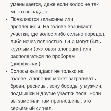
лезть не сразу, а через 2–3 месяца после
стресса. Например, человек переболел с
высокой температурой, перенёс
операцию или сидел на жёсткой диете.
Луковицы одновременно ушли в спячку, а
потом так же одновременно выпали.
Плюс в том, что сами луковицы не
пострадали, и когда причина уйдёт,
волосы вернутся.
Каждый вид требует своего подхода. То, что
помогает при наследственном выпадении,
бесполезно при очаговом. И наоборот.
Поэтому не стоит слушать советы подруг и
покупать первые попавшиеся шампуни. Как
можно быстрее идите к трихологу. Он
определит, что с вами происходит, и
назначит лечение, которое реально
работает.