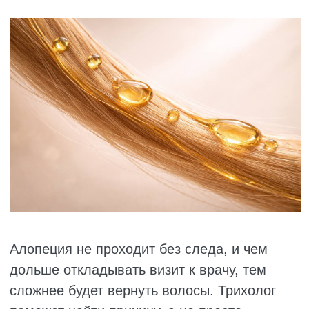
организм голодает. Не от недостатка
калорий, а от нехватки белка, железа или
цинка. Заведите привычку записывать,
что вы едите за день. Вручную в
блокноте или в приложении на телефоне
– не важно. Главное, увидите, сколько на
самом деле белка попадает в вашу
тарелку. Если недобираете, добавляйте
мясо, рыбу, яйца, творог.
Пейте витамины для волос. Обычные
поливитамины часто бесполезны. Нужны
специальные комплексы с высокими
дозами железа, цинка, биотина и
аминокислот. Одно из проверенных
средств – Пантовигар. Это не БАД, а
настоящее лекарство. Он снова
появился в аптеках в прежнем составе,
без изменений. Но не назначайте себе
сами. Сначала сдайте анализы и
посоветуйтесь с врачом.
Снижайте уровень стресса. Длительное