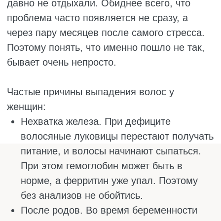
Аутоиммунные сбои. Например,
иммунная система вдруг начинает
атаковать собственные волосяные
луковицы. На голове появляются
круглые гладкие проплешины. Иногда
волосы выпадают на всём теле. Это
страшно, но лечится, если вовремя
обратиться.
Лекарства. Антидепрессанты,
гормональные таблетки, препараты от
давления, химиотерапия – у многих
лекарств в побочках есть выпадение
волос. Если проблема началась после
приёма нового препарата, обсудите это с
врачом. Возможно, есть альтернатива.
Грибок на голове. Зуд, шелушение,
покраснение, волосы обламываются у
корня. Без лечения не пройдёт, нужны
специальные противогрибковые
средства. Обычные шампуни не помогут.