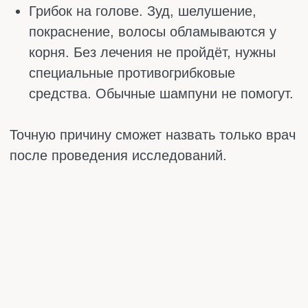
Волосы легко выдернуть, даже без
боли. При некоторых формах алопеции
волосяные луковицы теряют сцепление с
кожей. Достаточно слегка потянуть
прядь, и пучок остаётся в руке. Причём
этот процесс безболезненный.
Ногти изменили свою структуру. При
очаговой алопеции часто страдают и
ногтевые пластины. Они становятся
тонкими, появляются точечные
вдавления, продольные полосы или
белые пятна.