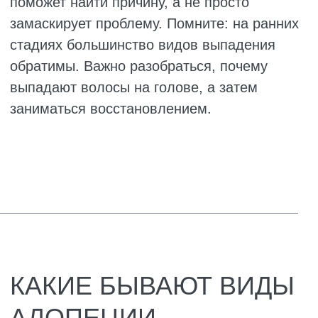
напряжение убивает волосы. Организм
считает, что сейчас не до красоты, надо
выживать. Луковицы переходят в режим
экономии и сбрасывают волосы. Найти
способ расслабляться – это не прихоть, а
необходимость.
Смените расчёску. Обычные пластиковые
гребешки с острыми зубьями травмируют
кожу и выдирают волосы. Купите
деревянную или с натуральной щетиной,
с закруглёнными зубчиками. Хорошая
расчёска не просто укладывает волосы,
а массирует голову, улучшает
кровообращение. А это влияет на
питание луковиц.
Используйте правильные шампуни и
бальзамы. Обычная косметика из
супермаркета не лечит, но хорошие
аптечные средства могут укрепить
волосы и уменьшить выпадение. Ищите
шампуни с кофеином, аминокислотами,