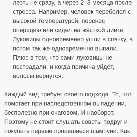
НУЖНЫ ЖЕНЩИНАМ
ПРИ ВЫПАДЕНИИ
ВОЛОС
Женские волосы очень чувствительны к
внутренним проблемам. Выпадать они могут
из-за стресса, диет, гормональных сбоев
или просто потому, что организму чего-то не
хватает. Бывает, что проблема решается
именно витаминами. Но не всеми подряд, а
теми, которые действительно влияют на
волосяные луковицы.
Что может помочь при выпадении:
Железо. Его нехватка нередко приводит
выпадению у женщин. Месячные, строгие