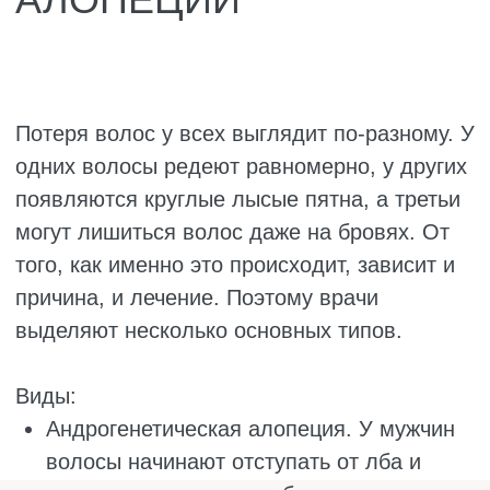
цинком. Но не ждите чуда. Сами по себе
шампуни проблему не решат, только
помогут в комплексе.
Идите к трихологу. Если через пару
месяцев правильного питания,
витаминов и снижения стресса волосы
всё равно лезут, не тяните. Трихолог
сделает трихоскопию, проверит
плотность волос, состояние луковиц,
возьмёт анализы крови. Может
оказаться, что причина не в питании, а в
гормонах или аутоиммунном
заболевании. И здесь самодеятельность
только навредит.
Главное, не паниковать и не хвататься за
всё подряд. Диффузная аллопеция лечится,
но требует времени и системного подхода.
Не ждите результата через неделю. Первые
улучшения появятся только через 2–3
месяца. Волосы растут медленно, и это