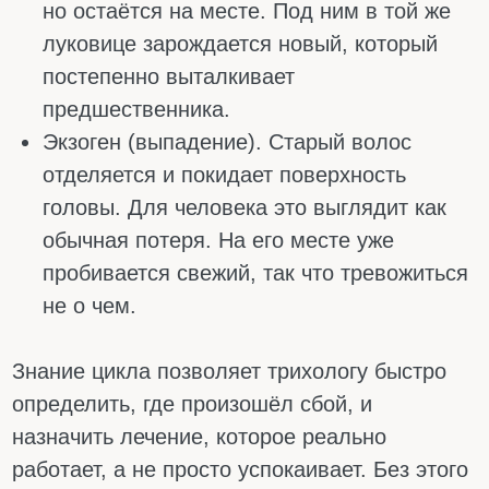
женщин причин гораздо больше. Волосы
могут полезть после родов, на фоне диеты,
из-за щитовидки или просто от того, что вы
давно не отдыхали. Обиднее всего, что
проблема часто появляется не сразу, а
через пару месяцев после самого стресса.
Поэтому понять, что именно пошло не так,
бывает очень непросто.
Частые причины выпадения волос у
женщин:
Нехватка железа. При дефиците
волосяные луковицы перестают получать
питание, и волосы начинают сыпаться.
При этом гемоглобин может быть в
норме, а ферритин уже упал. Поэтому
без анализов не обойтись.
После родов. Во время беременности
организм работал за двоих. После родов
наступает расплата. Волосы, которые
должны были выпасть ещё при