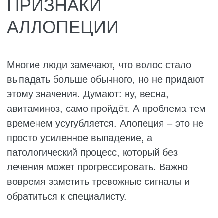
Потеря волос у всех выглядит по-разному. У
одних волосы редеют равномерно, у других
появляются круглые лысые пятна, а третьи
могут лишиться волос даже на бровях. От
того, как именно это происходит, зависит и
причина, и лечение. Поэтому врачи
выделяют несколько основных типов.
Виды:
Андрогенетическая алопеция. У мужчин
волосы начинают отступать от лба и
макушки, постепенно образуя залысины.
У женщин этот тип проявляется мягче:
волосы становятся тоньше по всей
голове, особенно на проборе. Виной
всему наследственность и повышенная
чувствительность к мужским гормонам.
Очаговая (гнездная) алопеция. На голове
появляются круглые гладкие пятна без
волос, похожие на монетки. Иногда