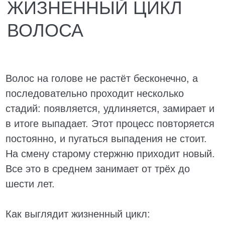
но остаётся на месте. Под ним в той же
луковице зарождается новый, который
постепенно выталкивает
предшественника.
Экзоген (выпадение). Старый волос
отделяется и покидает поверхность
головы. Для человека это выглядит как
обычная потеря. На его месте уже
пробивается свежий, так что тревожиться
не о чем.
Знание цикла позволяет трихологу быстро
определить, где произошёл сбой, и
назначить лечение, которое реально
работает, а не просто успокаивает. Без этого
даже дорогие шампуни и сыворотки будут
бесполезны.