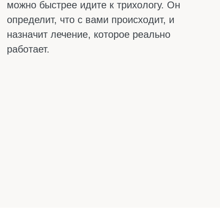
диеты, скрытые кровопотери – запасы
железа быстро истощаются. Без него
волосы растут плохо, становятся
тонкими и тусклыми. Проверить легко:
сдайте ферритин. Если он ниже 40,
волосы могут лезть уже при нормальном
гемоглобине.
Цинк. Этот элемент отвечает за деление
клеток в волосяных луковицах. При его
нехватке волосы выпадают, становятся
ломкими, могут появиться проплешины.
Цинк особенно важен для женщин с акне
и жирной кожей головы, потому что он
регулирует работу сальных желёз.
Витамин D. Его дефицит напрямую
связан с истончением волос, особенно с
очаговой алопецией. Витамин D нужен
луковицам, чтобы выходить из фазы
покоя и запускать рост нового волоса.
Без него цикл сбивается, и волосы
застревают в телогене.