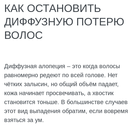
переборщить. Избыток токсичен и тоже
вызывает выпадение.
Витамин E. Улучшает кровообращение
кожи головы, доставляя кислород и
питание к луковицам. Также защищает
клетки от окислительного стресса,
который ускоряет старение волос.
Особенно полезен женщинам с сухой
кожей головы и секущимися кончиками.
Аминокислоты (метионин, цистеин,
лизин). Из них строятся волосы. Если в
рационе мало белка, луковицам не из
чего делать новые стержни. Лизин
особенно важен для усвоения железа.
Цистеин и метионин содержат серу,
которая придаёт волосам прочность и
эластичность.
Важно понимать: витамины работают только
при реальном дефиците. Если с питанием
всё в порядке и анализы в норме,