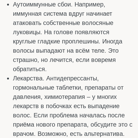
провериться.
Волосы стали заметно тоньше и
короче. Не только количество, но и
качество меняется. Стержни
истончаются, новые отрастают короче
предыдущих. Общий объём причёски
уменьшается, даже если волос не так
много выпадает.
Появляются залысины или
проплешины. На голове возникают
участки, где волос либо сильно поредел,
либо исчез полностью. Они могут быть
круглыми (очаговая алопеция) или
располагаться по проборам
(диффузная).
Волосы выпадают не только на
голове. Алопеция может затрагивать
брови, ресницы, зону бороды у мужчин,
подмышки и другие участки тела. Если
вы заметили там проплешины, это
серьёзный сигнал.