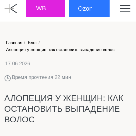
WB
Ozon
Главная
/
Блог
/
17.06.2026
Алопеция у женщин: как остановить выпадение волос
Время прочтения 22 мин
АЛОПЕЦИЯ У ЖЕНЩИН: КАК
ОСТАНОВИТЬ ВЫПАДЕНИЕ
ВОЛОС
Ежедневная утрата 50–100 волос считается
физиологической нормой. Это естественное
обновление, при котором на месте выпавшего
стержня вырастает новый. Но когда баланс
нарушается и потери превышают восстановление
волос, развивается алопеция – патологическое
состояние, приводящее к истончению, очаговому