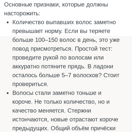
болезнь идёт дальше, и пятна
сливаются, а волосы могут выпасть на
всём теле, включая брови и ресницы.
Причина в том, что иммунная система по
ошибке атакует собственные волосяные
луковицы.
Диффузная алопеция. Волосы просто
редеют по всей голове без чётких границ.
Нет залысин, но волос становится
заметно меньше, кожа начинает
просвечивать. Обычно это случается
после сильного стресса, жёсткой диеты
или тяжёлой болезни.
Рубцовая алопеция. Волосяные
луковицы погибают и заменяются
рубцом. На голове остаются гладкие
блестящие участки, на которых волос
уже не вырастет никогда. Причины
разные: инфекции, ожоги, аутоиммунные
заболевания кожи.
Телогеновая алопеция. Волосы начинают