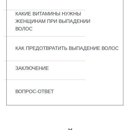
постоянно, и пугаться выпадения не стоит.
На смену старому стержню приходит новый.
Все это в среднем занимает от трёх до
шести лет.
Как выглядит жизненный цикл:
Анаген (рост). Это продолжительная
фаза, от двух до шести лет. Луковица
активно работает, клетки делятся, волос
удлиняется почти без остановки. Именно
от длительности этого этапа зависит,
какой максимальной длины можно
достичь.
Катаген (переход). Короткий период, он
продолжается всего 2–3 недели.
Удлинение прекращается, сосочек
сжимается, луковица теряет связь с
сосудами. Волос больше не становится
длиннее, но пока удерживается в коже.
Телоген (покой). Длится около трёх
месяцев. Старый стержень уже не растёт,