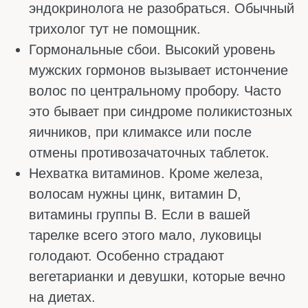
Многие люди замечают, что волос стало
выпадать больше обычного, но не придают
этому значения. Думают: ну, весна,
авитаминоз, само пройдёт. А проблема тем
временем усугубляется. Алопеция – это не
просто усиленное выпадение, а
патологический процесс, который без
лечения может прогрессировать. Важно
вовремя заметить тревожные сигналы и
обратиться к специалисту.
Основные признаки, которые должны
насторожить:
Количество выпавших волос заметно
превышает норму. Если вы теряете
больше 100–150 волос в день, это уже
повод присмотреться. Простой тест:
проведите рукой по волосам или
аккуратно потяните прядь. В ладони
осталось больше 5–7 волосков? Стоит