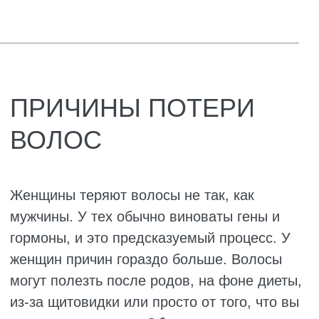
к нормальному питанию они не сразу
восстанавливаются.
Проблемы с щитовидкой. И снижение
функции, и повышение могут ударить по
волосам. Они становятся сухими,
ломкими, тусклыми, лезут. Здесь без
эндокринолога не разобраться. Обычный
трихолог тут не помощник.
Гормональные сбои. Высокий уровень
мужских гормонов вызывает истончение
волос по центральному пробору. Часто
это бывает при синдроме поликистозных
яичников, при климаксе или после
отмены противозачаточных таблеток.
Нехватка витаминов. Кроме железа,
волосам нужны цинк, витамин D,
витамины группы B. Если в вашей
тарелке всего этого мало, луковицы
голодают. Особенно страдают
вегетарианки и девушки, которые вечно
на диетах.