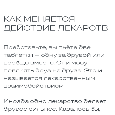
новое. И в аптеке не ленитесь
узнавать, можно ли принимать
два безрецептурных препарата.
Лучше лишний раз спросить,
чем потом мучиться. И
обязательно читайте
инструкции. Там часто есть
раздел «Взаимодействие с
другими лекарствами», который
нельзя пропускать.
Помните: даже витамины, травы
и продукты могут повлиять на
серьёзные препараты.
Например, зверобой ослабляет
действие антидепрессантов и
противозачаточных. А
грейпфрутовый сок усиливает
действие многих сердечных
лекарств, что может привести к
передозировке. Будьте начеку.