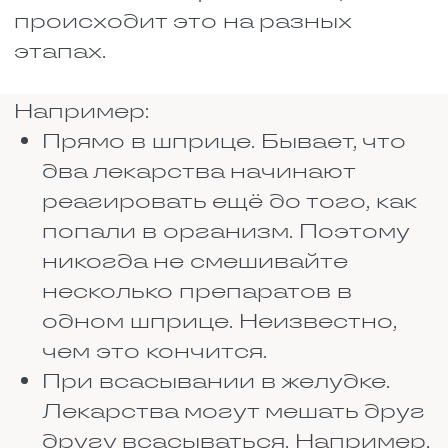
бактериями. Но если начать
принимать их вместе, они
начинают мешать друг другу.
Пенициллины убивают
бактерии, разрушая их стенки.
А тетрациклины мешают
бактериям размножаться.
Казалось бы, вместе должны
работать лучше. Но нет. Они
мешают друг другу, и в итоге
ни один не работает как надо.
Вы пьёте таблетки, а толку
ноль. Бактерии не погибают, а
наоборот, учатся выживать. В
следующий раз эти лекарства
могут уже не помочь. Поэтому
антибиотики никогда не
назначают в таких
комбинациях.
Аминогликозиды
(стрептомицин, гентамицин) и