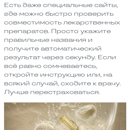
эффект. Потому что в их печени
есть фермент, который просто
снижает действие препарата.
Эту тему начали серьёзно
изучать только лет 20 назад.
Многие учёные до сих пор её
боятся, потому что она касается
особенностей разных народов.
Но на самом деле
фармакогенетика — это про то,
как лечить людей эффективнее.
Когда все поймут, что учитывать
генетику — это нормально, такие
исследования станут обычным
делом. Возможно, в будущем
врач будет смотреть не только
на вес и возраст, но и на
генетический код. И это будет
правильно.