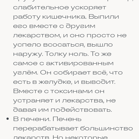
цефалоспорины. Это тоже
антибиотики, но опасность
здесь другого рода. Вместе
они сильно бьют по почкам.
Орган перестает нормально
фильтровать кровь, токсины
накапливаются. А если к этой
паре добавить ещё и
мочегонное фуросемид,
можно потерять слух.
Серьёзно. Человек может
оглохнуть, и это часто
необратимо. Такие
комбинации под строжайшим
запретом.
Обезболивающие с
гормональными
противовоспалительными,
аспирином или
индометацином. Всё это
препараты, которые снимают