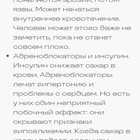
примеру, лекарства с железом,
левотироксин (он нужен для
щитовидки) и антибиотик
тетрациклин. Их обязательно
принимать до еды. Если
выпьете после, они толком не
усвоятся, и лечение пойдёт
насмарку.
Во время еды. Некоторые
препараты лучше работают в
паре с пищей. Например,
ферменты для пищеварения
пьют прямо во время еды.
Гормональные препараты
тоже лучше принимать вместе
с пищей — так организм легче
их переносит и желудок не
бунтует.
После еды. Если подождать
полчаса или час после еды и
только потом выпить таблетку,