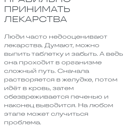
лекарство, даже если
полегчало. И всегда говорите
врачу, что вы уже принимаете,
даже если препарат кажется
безобидным. Обязательно
изучите совместимость
лекарств, чтобы знать, каких
сочетаний избегать.
КАК МЕНЯЕТСЯ
ДЕЙСТВИЕ ЛЕКАРСТВ
Представьте, вы пьёте две
таблетки — одну за другой или
вообще вместе. Они могут
повлиять друг на друга. Это и
называется лекарственным
взаимодействием.