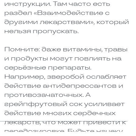
В КАКОЙ МОМЕНТ
ЛЕКАРСТВА
НАЧИНАЮТ
КОНФЛИКТОВАТЬ?
Некоторые лекарства друг
другу не мешают. Но так везёт не
всегда. Часто препараты
начинают конфликтовать, и
происходит это на разных
этапах.
Например:
Прямо в шприце. Бывает, что
два лекарства начинают
реагировать ещё до того, как
попали в организм. Поэтому
никогда не смешивайте