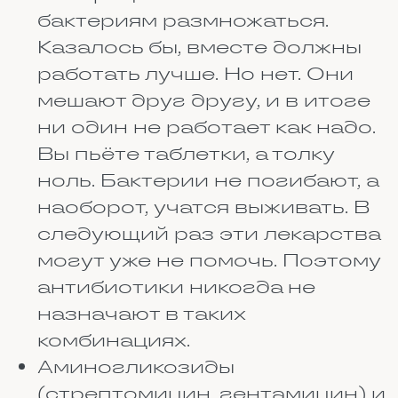
сервисами нужно с умом.
Вводите не торговые имена
вроде «Но-шпа», а действующее
вещество, например
«дротаверин». Оно указано в
инструкции мелким шрифтом.
Тогда программа покажет, есть
ли конфликт и в чём он
проявляется.
КАК ЕДА ВЛИЯЕТ НА
ЛЕКАРСТВА
Многие даже не задумываются,
что завтрак, обед или ужин
могут изменить действие
таблетки. А зря. Еда меняет