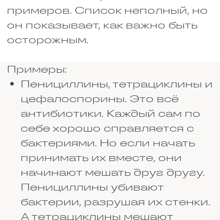
В интернете есть сервисы,
которые помогают примерно
оценить совместимость
лекарств онлайн. Достаточно
ввести названия препаратов, и
программа выдаст ответ: можно
их принимать вместе или нет.
Это быстро и удобно.
Но у таких сервисов есть
большой минус. Они не знают ни
вашего веса, ни возраста, ни
состояния печени и почек, ни
дозировки, ни длительности
приёма. А это всё очень важно.
Поэтому их ответ — просто
общая информация, а не
инструкция к действию.
Пользоваться такими