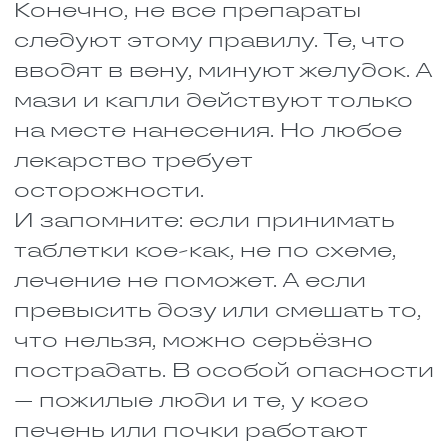
Иногда одно лекарство делает
другое сильнее. Казалось бы,
это хорошо. И правда, врачи
иногда специально так делают,
чтобы добиться лучшего
эффекта.
Бывает, что одно лекарство
ослабляет другое. Оно мешает
ему всасываться, ускоряет его
выведение или просто
блокирует его работу. В итоге
человек пьёт таблетки, а толку
мало. Лечится по всем
правилам, но болезнь никак не
отступает.
А есть препараты, которые друг
на друга никак не влияют.
Спокойно уживаются вместе, и