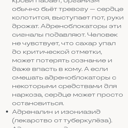
желудок пострадает намного
меньше. Особенно это важно
для средств от воспаления,
например ибупрофена или
диклофенака. Если
проглотить их на голодный
желудок, можно заработать
боль, а то и язву. Метформин
(лекарство от диабета) тоже
пьют после еды, чтобы
уменьшить тошноту.
Запивать таблетки лучше
обычной водой. Соком, молоком,
кофе или чаем — рискованно.
Например, грейпфрутовый сок
может усилить действие
некоторых лекарств в несколько
раз, что приведёт к
передозировке. Молоко снижает
эффективность антибиотиков. А