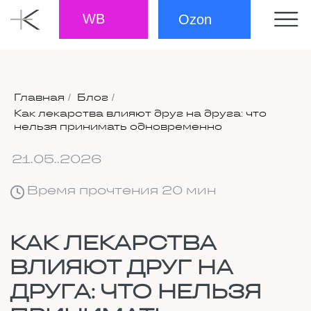
WB
Ozon
Главная
Блог
/
/
Как лекарства влияют друг на друга: что
21.05..2026
нельзя принимать одновременно
Время прочтения 20 мин
КАК ЛЕКАРСТВА
ВЛИЯЮТ ДРУГ НА
ДРУГА: ЧТО НЕЛЬЗЯ
ПРИНИМАТЬ
ОДНОВРЕМЕННО
Бывает, человек вынужден пить
лекарства от нескольких болезней
сразу. Иногда это длится годами, а то
и всю жизнь, если заболевания