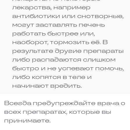
боль и воспаление. Но вместе
они разрушают желудок. У
каждого из них есть побочный
эффект — они раздражают
слизистую. По отдельности
это терпимо. А вместе они
бьют в разы сильнее. Стенка
желудка истончается,
появляются эрозии, потом
язвы. Может начаться
внутреннее кровотечение.
Человек может этого даже не
заметить, пока не станет
совсем плохо.
Адреноблокаторы и инсулин.
Инсулин снижает сахар в
крови. Адреноблокаторы
лечат гипертонию и
проблемы с сердцем. Но есть
у них один неприятный