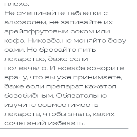
никаких проблем.
Самые опасные комбинации — с
лекарствами, у которых
лечебная доза и токсичная
почти одинаковы. Чуть
переборщили, и всё, можно
отравиться. Ситуация, когда
лекарство вообще не работает,
тоже опасна. При некоторых
болезнях это может сильно
ухудшить состояние или даже
убить. Особенно если речь про
сердечные таблетки, средства,
разжижающие кровь,
антибиотики или лекарства от
эпилепсии.
Что делать, чтобы себе не
навредить? Всегда
предупреждайте врача, что вы
уже пьёте, когда он выписывает