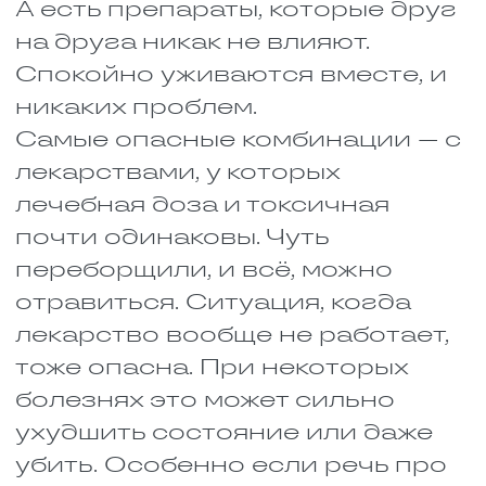
правильной, нужно соблюдать
сразу несколько условий.
Запивать тем, чем положено,
принимать до еды или после,
не смешивать с другими
таблетками без нужды. Всё
это расписано в инструкции.
Там сказано, какую дозу пить,
чем запивать, когда
принимать, что можно есть, а
что нельзя.
Меняется активность
вещества, а концентрация
остаётся прежней. Объём
лекарства в крови
нормальный, но работает оно
не так, как должно. Может
действовать сильнее, может
слабее, а иногда и вовсе
непонятно как, приводить к
побочкам. Всё зависит от