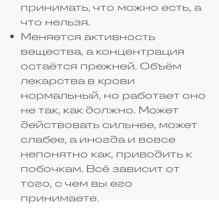
РАЗНОМУ ДЕЙСТВУЕТ
НА ЛЮДЕЙ
Вы замечали, что одному
человеку таблетка от давления
помогает с половинки, а
другому и целой мало? Дело не
в том, что второй притворяется.
Просто у людей разная
генетика. У каждого свой набор
ферментов, которые либо
помогают лекарству работать,
либо мешают. Эта наука
называется фармакогенетикой.
Вот пример: есть народы, у
которых лекарства от давления
почти не работают. Им нужно не
одну таблетку пить, а две или
три, чтобы получить тот же