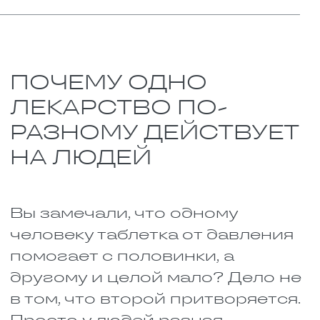
побочный эффект: они
скрывают признаки
гипогликемии. Когда сахар в
крови падает, организм
обычно бьёт тревогу — сердце
колотится, выступает пот, руки
дрожат. Адреноблокаторы эти
сигналы подавляют. Человек
не чувствует, что сахар упал
до критической отметки,
может потерять сознание и
даже впасть в кому. А если
смешать адреноблокаторы с
некоторыми средствами для
наркоза, сердце может просто
остановиться.
Адреналин и изониазид
(лекарство от туберкулёза).
Адреналин поднимает
давление и учащает
сердцебиение. Его