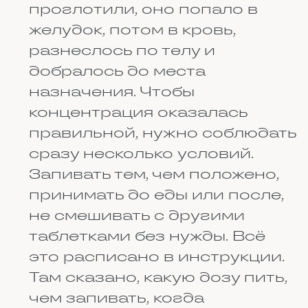
лекарства, например
антибиотики или снотворные,
могут заставлять печень
работать быстрее или,
наоборот, тормозить её. В
результате другие препараты
либо распадаются слишком
быстро и не успевают помочь,
либо копятся в теле и
начинают вредить.
Всегда предупреждайте врача о
всех препаратах, которые вы
принимаете.
ПОЧЕМУ ОДНО
ЛЕКАРСТВО ПО-