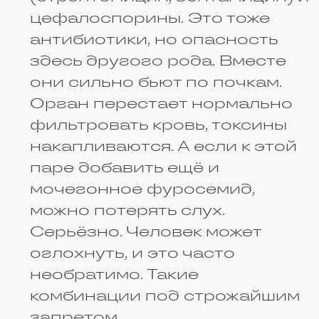
кислотность в желудке, скорость
переваривания и активность
ферментов. Всё это влияет на
то, как быстро и насколько
полно лекарство всосётся в
кровь.
Если выпить таблетку на
голодный желудок, она обычно
действует быстрее. Это хорошо,
когда нужен немедленный
эффект. Но есть и минус:
некоторые лекарства
раздражают слизистую, и на
пустой желудок может
появиться боль или тошнота.
Если принять таблетку после
еды, она всосётся медленнее,
зато риск побочных эффектов
снижается. На этом правиле и
строится выбор времени