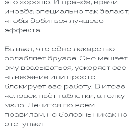
ВИДЫ
ЛЕКАРСТВЕННОГО
ВЗАИМОДЕЙСТВИЯ
Есть два основных типа
взаимодействия препаратов.
Они работают по-разному.
Разберёмся, в чём отличие:
Меняется концентрация в
крови. Лекарство, прежде чем
подействовать, проходит
долгий путь. Вы его
проглотили, оно попало в
желудок, потом в кровь,
разнеслось по телу и
добралось до места
назначения. Чтобы
концентрация оказалась