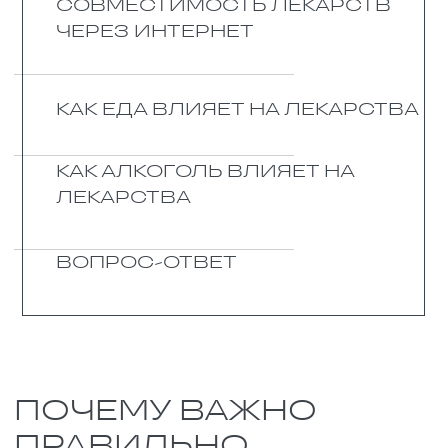
Конечно, не все препараты
следуют этому правилу. Те, что
вводят в вену, минуют желудок. А
мази и капли действуют только
на месте нанесения. Но любое
лекарство требует
осторожности.
И запомните: если принимать
таблетки кое-как, не по схеме,
лечение не поможет. А если
превысить дозу или смешать то,
что нельзя, можно серьёзно
пострадать. В особой опасности
— пожилые люди и те, у кого
печень или почки работают
плохо.
Не смешивайте таблетки с
алкоголем, не запивайте их
грейпфрутовым соком или
кофе. Никогда не меняйте дозу
сами. Не бросайте пить