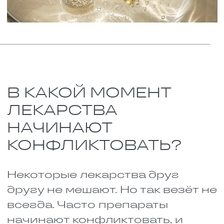
ПРИМЕРЫ ОПАСНЫХ
СОЧЕТАНИЙ
ЛЕКАРСТВ
Иногда таблетки, которые по
отдельности безобидны, вместе
превращаются в настоящий яд.
Вот несколько реальных
примеров. Список неполный, но
он показывает, как важно быть
осторожным.
Примеры:
Пенициллины, тетрациклины и
цефалоспорины. Это всё
антибиотики. Каждый сам по
себе хорошо справляется с