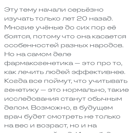
безопасны в обычных дозах. А
вместе они угнетают дыхание
вдвойне. Человек может
просто перестать дышать во
сне или впасть в кому. Это
очень опасно, и такие
сочетания никогда не
назначают.
Витамин В1 и витамин В12.
Казалось бы, витамины, что
может пойти не так? Но и
здесь есть подвох. У
некоторых людей эта пара
вызывает сильнейшую
аллергию. От сыпи до отёка
Квинке, когда опухает горло и
человек не может дышать.
Поэтому даже витамины
нельзя принимать горстями,
не глядя.