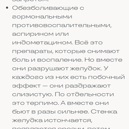
приёма
Варианты:
До еды. Обычно за 30–60
минут до завтрака, обеда или
ужина. В пустом желудке
ничто не мешает лекарству
всосаться быстро и
полностью. Возьмём, к