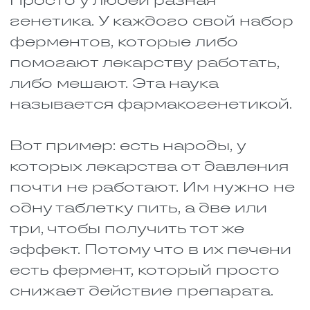
используют при
аллергических реакциях и
остановке сердца. Изониазид
лечит туберкулёз. Вместе они
дают взрывоопасную смесь.
Давление подскакивает до
небес, сердце начинает
биться как бешеное. Человек
может получить инсульт или
инфаркт. Возможен
смертельный исход. Это не
страшилка, такие случаи
действительно были.
Морфин и снотворные или
нейролептики. Морфин —
сильное обезболивающее. Он
угнетает дыхание.
Снотворные и нейролептики
(лекарства от психических
расстройств) делают то же
самое. По отдельности они