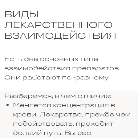
несколько препаратов в
одном шприце. Неизвестно,
чем это кончится.
При всасывании в желудке.
Лекарства могут мешать друг
другу всасываться. Например,
слабительное ускоряет
работу кишечника. Выпили
его вместе с другим
лекарством, и оно просто не
успело всосаться, вышло
наружу. Толку ноль. То же
самое с активированным
углём. Он собирает всё, что
есть в желудке, и выводит.
Вместе с токсинами он
устраняет и лекарства, не
давая им подействовать.
В печени. Печень
перерабатывает большинство
лекарств. Но некоторые