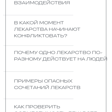
ПОЧЕМУ ВАЖНО
ПРАВИЛЬНО
ПРИНИМАТЬ
ЛЕКАРСТВА
Люди часто недооценивают
лекарства. Думают, можно
выпить таблетку и забыть. А ведь
она проходит в организме
сложный путь. Сначала
растворяется в желудке, потом
идёт в кровь, затем
обезвреживается печенью и
наконец выводится. На любом
этапе может случиться
проблема.