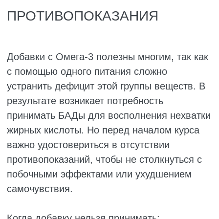
перерыв на пару недель. Так кислоты
лучше работают, и риск побочек
снижается.
Капсулы надо правильно хранить.
Омега-3 чувствительна к неподходящим
условиям хранения, на свету и в тепле
быстро портится и становится вредной.
Лучше держать банку в тёмном,
прохладном шкафу.
Не надо глотать всю дневную порцию за
раз. Если человек употребляет больше
1000 мг в день (это две-три капсулы),
лучше растянуть приём на несколько
приемов. Так кислоты усваиваются
гораздо лучше, и меньше шансов на
побочные эффекты.
Пить капсулы нужно во время еды или
сразу после. На голодный желудок они
могут вызвать тошноту, неприятный
привкус во рту и даже расстройство
желудка. Запивать только водой