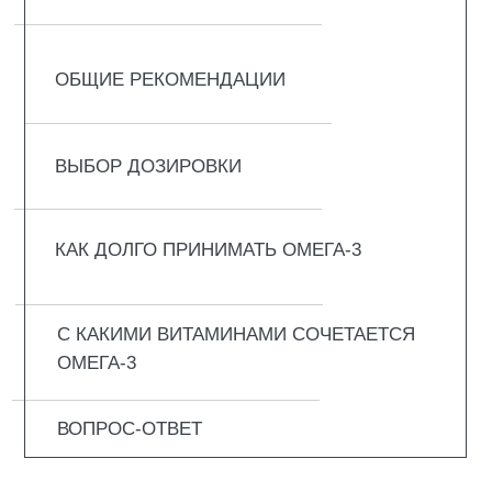
Омега- 3 необходима каждому человеку, так
как влияет на сердце, мозг, суставы, кожу и
даже на настроение. Организм ее
самостоятельно не синтезирует, поэтому
нужно получать элемент из еды или из
специальных добавок, причем второй
вариант эффективнее.
Для чего принимают Омега-3:
Укрепление сердца и сосудов. Омега-3
чистит сосуды от плохого холестерина,
делает кровь менее густой, чтобы не
было тромбов, и помогает держать
давление в норме. Кто её регулярно
принимает, у тех инфаркты и инсульты
случаются реже.
Поддержка мозга, нервной системы.
Омега-3 улучшает память, помогает
думать быстрее, убирает тревогу и
хандру. А ещё снижает риск старческого
слабоумия.