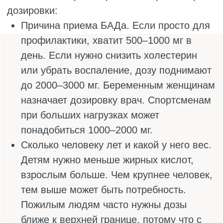
С КАКИМИ ВИТАМИНАМИ
СОЧЕТАЕТСЯ ОМЕГА-3
Омега-3 часто смешивают с другими
витаминами, чтобы усилить эффект или
помочь усвоению.
С чем сочетают:
Витамин Е. Он не даёт омега-3
окислиться и испортиться, помогает
дойти до клеток в целости. Многие
производители специально добавляют
его в капсулы, чтобы жирные кислоты
дольше хранились и лучше работали.
Витамин D. Их часто пьют вместе, и это
правильно. Омега-3 помогает витамину D