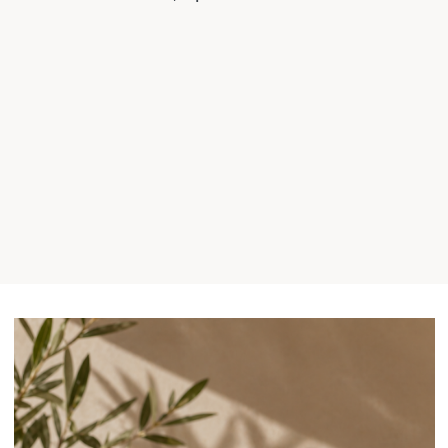
так как Омега-3 может спровоцировать
их движение;
при активной форме туберкулёза;
при повышенном уровне кальция в
крови;
если ребёнку меньше семи лет (без
разрешения педиатра не следует
начинать курс);
после недавно перенесённой операции,
особенно на глазах или сосудах, из-за
риска кровотечения.
Людям с больной печенью, проблемной
поджелудочной или тем, кто уже принимает
лекарства от давления, стоит быть
особенно внимательными. В любом случае,
прежде чем покупать банку с Омега-3,
лучше показаться врачу.