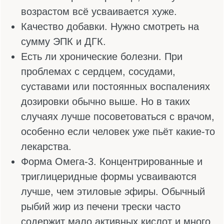
усваиваться, а витамин D в ответ
поддерживает кости, иммунитет и
настроение.
Витамины группы В, особенно В6, В12 и
фолиевая кислота. Они отвечают за
нервы, энергию и настроение. Вместе с
Омега-3 они лучше справляются с
усталостью, тревогой и осенней хандрой.
Хорошая команда для головы и души.
Коэнзим Q10. Это полезный компонент
для сердца. Вместе с Омега-3 они
усиливают друг друга, особенно если
есть проблемы с сердечно-сосудистой
системой.
Кальций, железо, медь и хром с Омега-3
лучше не смешивать, так как снижают свое
действие. Поэтому между ними лучше
сделать перерыв хотя бы часа два-три.
Например, Омега-3 утром за завтраком, а
кальций вечером за ужином. Так и пользы