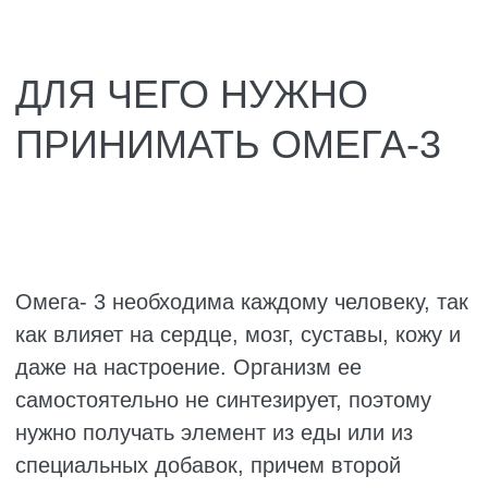
Суставы. Жирные кислоты снимают
воспаление, поэтому при артритах и
артрозах они действительно помогают.
Кожа и волосы. Омега-3 увлажняет кожу
изнутри, убирает прыщи и дерматиты,
морщины появляются позже. Волосы
перестают выпадать, становятся
блестящими, ногти не слоятся.
Иммунитет. Когда Омега-3 в организме
хватает, человек реже простужается, а
если и заболевает, то встаёт на ноги
быстрее. Всё потому, что она помогает
иммунным клеткам работать как надо.
Зрение. Одна из кислот Омега-3 входит
в состав сетчатки. Если её мало, зрение
может ослабевать.
Беременность и дети. Для развития
мозга и глаз будущего ребёнка Омега-3
просто незаменима. У беременных,
которые её принимают, реже случаются
послеродовая депрессия.