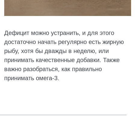
желательно сначала сдать анализы.
ОБЩИЕ РЕКОМЕНДАЦИИ
Для достижения лучших результатов от
приема добавки важно придерживаться
простых советов. Разберем, как принимать
омега 3 в капсулах.
Что нужно знать:
Не стоит пить её годами без перерыва.
Организму нужно отдыхать от приема
БАДа. Оптимальная схема: принимать
капсулы один-три месяца, потом делать