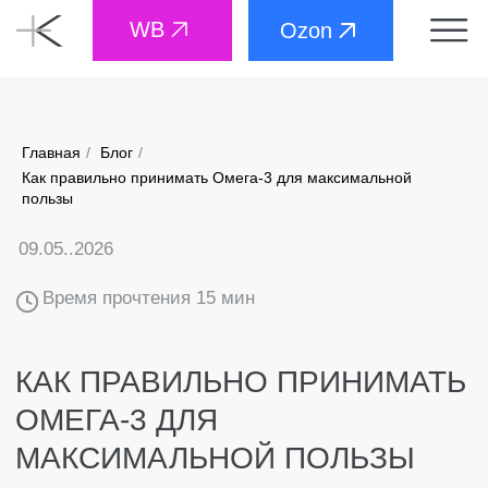
WB
Ozon
Главная
/
Блог
/
Как правильно принимать Омега-3 для максимальной
09.05..2026
пользы
Время прочтения 15 мин
КАК ПРАВИЛЬНО ПРИНИМАТЬ
ОМЕГА-3 ДЛЯ
МАКСИМАЛЬНОЙ ПОЛЬЗЫ
Чтобы Омега-3 принесла организму максимум
пользы, недостаточно просто купить добавку и
время от времени пить капсулы. Есть чёткие
правила приёма, которые влияют на то, усвоятся ли