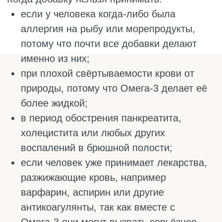
комнатной температуры. Горячие напитки
разрушают полезные жирные кислоты.
Так что не надо запивать капсулы
утренним кофе, лучше просто водой.
Обычно человек начинает замечать
изменения через две-четыре недели после
начала курса: кожа становится более
увлажненной, суставы меньше ноют,
настроение не скачет. По этой причине
важно принимать добавку продолжительное
время и помнить, как правильно пить
Омегу-3. Не стоит ждать результатов после
нескольких капсул, так как у них
накопительное действие.