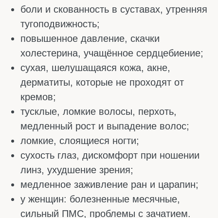
самочувствия.
Когда добавку нельзя принимать:
если у человека когда-либо была
аллергия на рыбу или морепродукты,
потому что почти все добавки делают
именно из них;
при плохой свёртываемости крови от
природы, потому что Омега-3 делает её
более жидкой;
в период обострения панкреатита,
холецистита или любых других
воспалений в брюшной полости;
если человек уже принимает лекарства,
разжижающие кровь, например
варфарин, аспирин или другие
антикоагулянты, так как вместе с
Омега-3 они могут вызвать серьёзное
кровотечение;
при наличии камней в желчном пузыре,