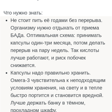
лучше, чем этиловые эфиры. Обычный
рыбий жир из печени трески часто
содержит мало активных кислот и много
витамина А, а его переизбыток вреден.
Как человек питается. Если он регулярно
ест жирную рыбу, два-три раза в неделю,
то удастся обойтись меньшей дозой
добавки или вообще без неё. Если рыбы
почти нет или она фермерская, добавка
становится необходимостью.
Время года и место жительства. В
северных регионах, где солнца мало,
потребность в Омега-3 может быть выше.
Зимой и в пасмурном климате стоит
обратить на неё больше внимания.
В любом случае, начинать лучше с
небольшой профилактической дозы, а
потом смотреть по самочувствию. Также
полезно ознакомиться с таблицей
дозировок, чтобы примерно принимать,