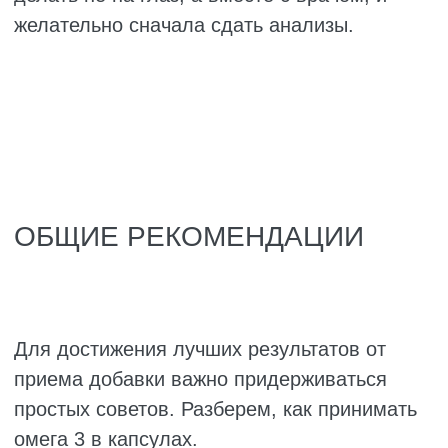
назначает дозировку врач. Спортсменам
при больших нагрузках может
понадобиться 1000–2000 мг.
Сколько человеку лет и какой у него вес.
Детям нужно меньше жирных кислот,
взрослым больше. Чем крупнее человек,
тем выше может быть потребность.
Пожилым людям часто нужны дозы
ближе к верхней границе, потому что с
возрастом всё усваивается хуже.
Качество добавки. Нужно смотреть на
сумму ЭПК и ДГК.
Есть ли хронические болезни. При
проблемах с сердцем, сосудами,
суставами или постоянных воспалениях
дозировки обычно выше. Но в таких
случаях лучше посоветоваться с врачом,
особенно если человек уже пьёт какие-то
лекарства.
Форма Омега-3. Концентрированные и
триглицеридные формы усваиваются