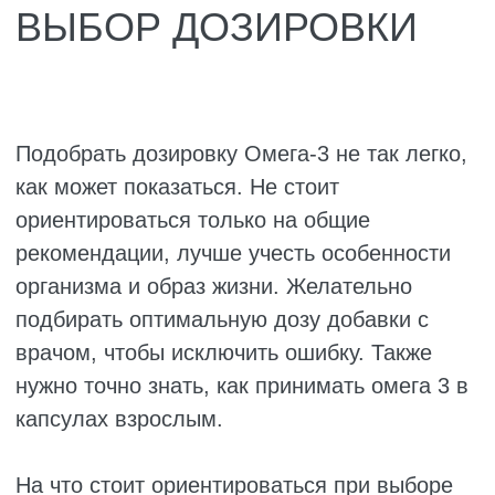
Скорее всего, понадобится два или даже
три курса с перерывами между ними.
Главное не бросать на полпути и не ждать
чуда за месяц.