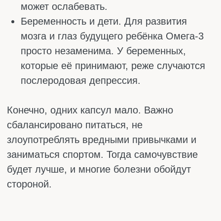
На что стоит обратить внимание:
постоянная усталость, даже после
полноценного сна;
проблемы с памятью и концентрацией,
трудности с фокусировкой внимания;
перепады настроения, тревожность,
апатия, сезонная хандра;
частые простуды, слабый иммунитет,
долгое выздоровление;
боли и скованность в суставах, утренняя
тугоподвижность;
повышенное давление, скачки
холестерина, учащённое сердцебиение;
сухая, шелушащаяся кожа, акне,
дерматиты, которые не проходят от
кремов;
тусклые, ломкие волосы, перхоть,
медленный рост и выпадение волос;