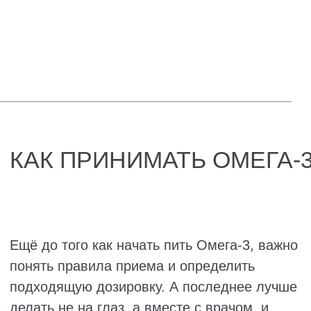
ВЫБОР ДОЗИРОВКИ
Подобрать дозировку Омега-3 не так легко,
как может показаться. Не стоит
ориентироваться только на общие
рекомендации, лучше учесть особенности
организма и образ жизни. Желательно
подбирать оптимальную дозу добавки с
врачом, чтобы исключить ошибку. Также
нужно точно знать, как принимать омега 3 в
капсулах взрослым.
На что стоит ориентироваться при выборе
дозировки:
Причина приема БАДа. Если просто для
профилактики, хватит 500–1000 мг в
день. Если нужно снизить холестерин
или убрать воспаление, дозу поднимают
до 2000–3000 мг. Беременным женщинам