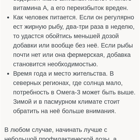
будет больше.
У большинства людей Омега-3 хронически
не хватает, и это вредит всему организму.
Кожа становится сухой, волосы тусклые,
суставы ноют, настроение скачет, простуды
одна за другой. В еде этих кислот почти нет,
поэтому проблема только усугубляется. Вот
почему так важно вовремя заметить
признаки дефицита и, если нет
противопоказаний, начать принимать
добавку.