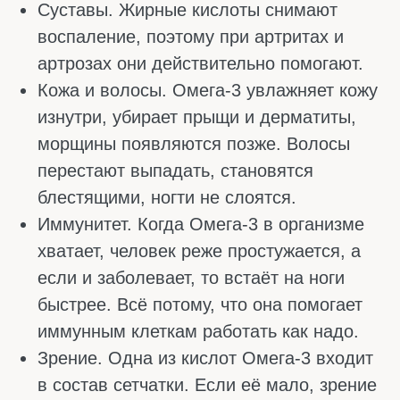
ПРИЗНАКИ ДЕФИЦИТА
Дефицит Омега-3 сложно заметить сразу.
Он возникает постепенно, и симптомы легко
спутать с усталостью, стрессом, возрастом
или плохой погодой. Тем не менее есть
характерные признаки, которые встречаются
особенно часто. Если человек замечает у
себя сразу несколько из них, самое время
задуматься о своём питании и возможном
приёме добавки.