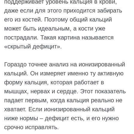
спазмы, которые невозможно
контролировать. В тяжёлых случаях
развиваются депрессия и проблемы с
памятью — мысли разбегаются,
сосредоточиться трудно даже на
простых вещах.
Остеомаляция у детей. Это
размягчение костей, которое приводит
к искривлению ног (буквой Х или О),
деформации таза и грудной клетки.
Ребёнок может перестать расти,
появляется рахитический «куриный»
живот. Исправлять такие деформации
приходится долго, а иногда и под
ножом хирурга.
В отличие от симптомов, которые
появляются и исчезают, последствия
остаются с вами надолго. Именно поэтому
важно вовремя обратиться к врачу и
принять меры.