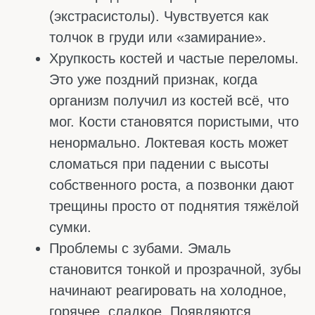
КАК ПРОВЕРИТЬ
ДЕФИЦИТ КАЛЬЦИЯ
Заподозрить нехватку кальция по
симптомам можно, но точного ответа без
анализов не будет. Судороги, покалывание в
пальцах или проблемы с зубами могут быть
вызваны чем угодно: нехваткой магния,
переутомлением или просто плохой
погодой. Поэтому единственный надёжный
способ – сдать кровь.
В обычных поликлиниках предлагают
анализ на общий кальций. Он показывает,
сколько всего кальция плавает в крови. Но
тут есть хитрость: организм любой ценой