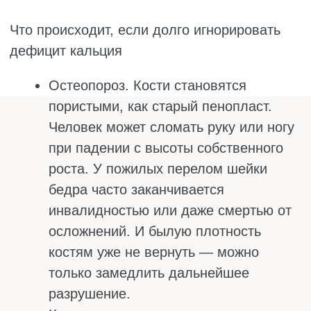
Зелень
Она тоже относится к продуктам,
содержащим кальций. Подойдут петрушка,
укроп, базилик, руккола. В 100 граммах
петрушки содержатся 140 мг кальция. Плюс
витамин К, который тоже укрепляет кости.
Салат с зеленью, заправленный лимонным
соком и маслом, – отличная история. Но не
надейтесь на одну веточку укропа. Чтобы
получить заметное количество кальция,
зелень нужно есть горстями.
Бобовые
Фасоль, нут, чечевица. В отварной белой
фасоли – 65 мг кальция на 100 граммов. В
нуте чуть меньше. Плюс бобовые дают
магний, калий и белок. Минус: кальций из