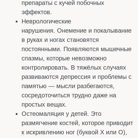
минерала.
Важное правило: кальций полноценно из
еды усваивается при наличии витамина D.
Поэтому весной и летом старайтесь бывать
на солнце хотя бы 15–20 минут в день. А с
сентября по апрель полосе почти всем
нужны добавки с витамином D. Возможно,
их придется принимать круглогодично, если
погода часто пасмурная, а человек редко
выходит в обеденное время на прогулку.
И ещё один совет: кофе, алкоголь и
газировка вымывают кальций. Если вы
пьёте 4-5 чашек кофе в день, организму
нужно больше минерала, чтобы
компенсировать потери. Но главный враг
кальция — газировка. Фосфорная кислота в
коле связывает кальций в кишечнике, не
давая ему всасываться.