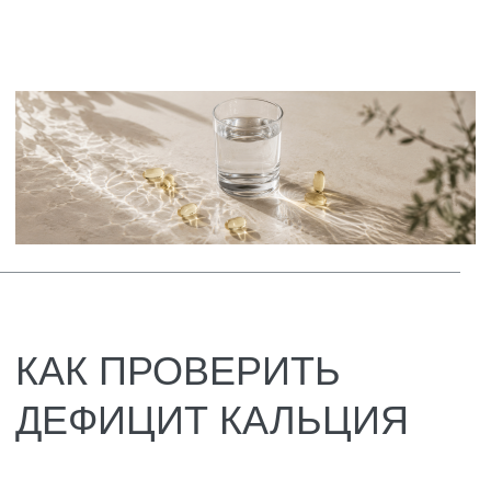
бедра часто заканчивается
инвалидностью или даже смертью от
осложнений. И былую плотность
костям уже не вернуть — можно
только замедлить дальнейшее
разрушение.
Компрессионные переломы
позвонков. Позвонки проседают и
сплющиваются под тяжестью тела.
Человек теряет 5–10 сантиметров
роста, появляется сутулость, на спине
формируется «вдовий горб». Спина
болит постоянно, обезболивающие
помогают всё хуже. Со временем
грудная клетка деформируется,
дышать становится трудно.
Проблемы с зубами. В тяжёлых
случаях эмаль истончается настолько,
что зубы начинают крошиться прямо
во время еды. Кариес развивается
даже при идеальной гигиене. Зубы