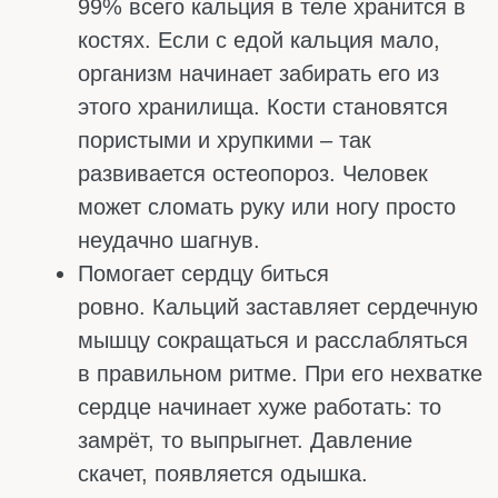
горячее, эмаль истончается,
появляются трещины и сколы.
Помогает усваивать другие
вещества. Без кальция хуже работают
ферменты и гормоны. Нарушается
обмен веществ, страдает щитовидная
железа.
Примечательно, что организм не умеет
запасать кальций впрок. Если вы едите
мало молочки, зелени или сардин, уровень
кальция падает, и кости начинают отдавать
своё. При этом внешних симптомов может
не быть годами. Поэтому так важно
регулярно получать кальций с едой или
добавками, особенно женщинам после
менопаузы и всем людям после 50 лет.