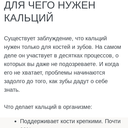
Передаёт сигналы по нервам. Без
кальция нервные импульсы не
доходят до места назначения. Вы
становитесь раздражительными,
плохо спите. Пальцы немеют и
покалывают, будто отлежали. В
тяжёлых случаях начинаются
судороги.
Сокращает мышцы. Любое движение
вашего тела, от поднятия чашки до
ходьбы, требует кальция. Если его не
хватает, мышцы сводит по ночам,
веко дёргается, руки могут дрожать.
Участвует в свертывании крови. Если
его мало, даже маленькая царапина
кровоточит дольше обычного. Синяки
появляются от лёгкого прикосновения.
Защищает зубы. Кальций укрепляет
эмаль, делает её устойчивой к
кариесу. При его дефиците зубы
начинают реагировать на холодное и