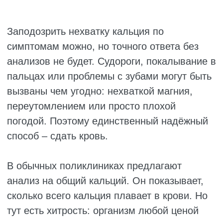
становятся подвижными и могут
выпадать. Импланты приживаются
хуже, потому что челюстная кость
тоже теряет плотность. Восстановить
зубы — это десятки, а то и сотни
тысяч рублей и месяцы лечения.
Хроническая аритмия. Сердце
начинает работать со сбоями: то
колотится как бешеное, то замирает
на секунду. Эти нарушения становятся
постоянными, а не временными.
Растёт риск тромбов, инсульта и
внезапной остановки сердца.
Человеку могут назначить
пожизненные антиаритмические
препараты с кучей побочных
эффектов.
Неврологические
нарушения. Онемение и покалывание
в руках и ногах становятся
постоянными. Появляются мышечные