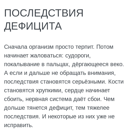
Сардины с костями
В консервированных сардинах и кильке,
если есть их целиком вместе с костями,
около 380 мг кальция на 100 граммов. Кости
там мягкие, вы их даже не заметите.
Отличный вариант для тех, кто не ест
молочку. Плюс рыба даёт витамин D,
который помогает кальцию усваиваться.
Получается двойная польза.
Миндаль
Среди орехов миндаль однозначно
лидирует. В 100 граммах присутствует 260
мг кальция. Плюс магний, который тоже
важен для костей. Горсть миндаля (30
граммов) – это примерно 80 мг кальция и
хорошая порция полезных жиров. Грецкие
орехи или кешью содержат кальция в два-
три раза меньше.