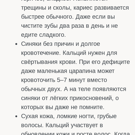
поддерживает уровень кальция в крови,
даже если для этого приходится забирать
его из костей. Поэтому общий кальций
может быть идеальным, а кости уже
пострадали. Такая картина называется
«скрытый дефицит».
Гораздо точнее анализ на ионизированный
кальций. Он измеряет именно ту активную
форму кальция, которая работает в
мышцах, нервах и сердце. Этот показатель
падает первым, когда кальция реально не
хватает. Если ионизированный кальций
ниже нормы – дефицит есть, и его нужно
срочно исправлять.
Но самый лучший способ узнать правду –
денситометрия. Это не анализ крови, а
рентгеновское исследование, которое
показывает плотность костей. Вы ложитесь
на стол, аппарат сканирует позвоночник и