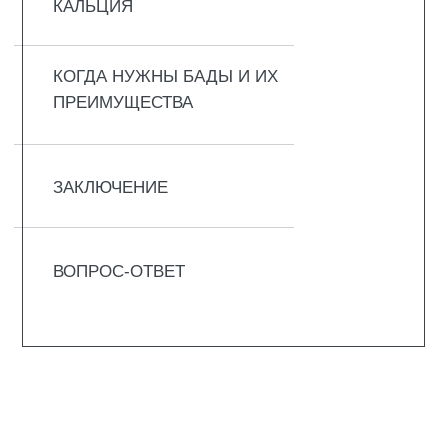
задолго до того, как зубы дадут о себе
знать.
Что делает кальций в организме:
Поддерживает кости крепкими. Почти
99% всего кальция в теле хранится в
костях. Если с едой кальция мало,
организм начинает забирать его из
этого хранилища. Кости становятся
пористыми и хрупкими – так
развивается остеопороз. Человек
может сломать руку или ногу просто
неудачно шагнув.
Помогает сердцу биться
ровно. Кальций заставляет сердечную
мышцу сокращаться и расслабляться
в правильном ритме. При его нехватке
сердце начинает хуже работать: то
замрёт, то выпрыгнет. Давление
скачет, появляется одышка.