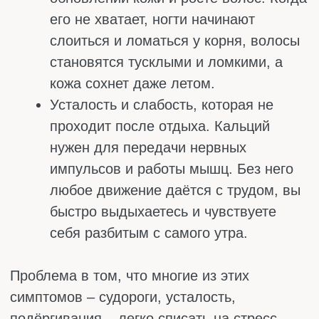
тазобедренные суставы. Безболезненно,
занимает 10–15 минут. Денситометрия
отвечает на главный вопрос: насколько
плотные кости и начался ли уже остеопороз.
Этот анализ рекомендуют женщинам после
50 лет, мужчинам после 65–70 и всем, кто
уже ломал кости при незначительных
падениях.
Перед тем как сдавать кровь, запомните
два важных момента. Уровень кальция
зависит от белка в крови: если он низкий,
общий кальций тоже будет ниже нормы, хотя
на самом деле всё может быть в порядке.
Врач это учтёт, но лучше знать заранее. И
второе: нет смысла проверять кальций без
витамина D. Без него кальций не
усваивается, даже если много есть творога.
Эти два анализа следует сдавать
одновременно.