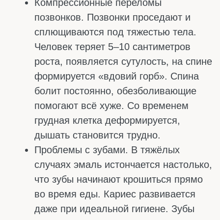
них усваивается хуже из-за фитиновой
кислоты. Но если замачивать фасоль на
ночь перед варкой, проблема почти
решается.
Финики и инжир
Сушёный инжир – 160 мг кальция на 100
граммов. Финики содержат около 65 мг.
Отличный вариант для перекуса, особенно
если вы любите сладкое. Но калорий много,
поэтому килограммами их есть не стоит.
Капуста
Брокколи, белокочанная, китайская капуста.
В брокколи ориентировочно 50 мг кальция
на 100 граммов, в белокочанной чуть
меньше. Это не так много, но есть важный
плюс: из капусты кальций усваивается
очень хорошо. В отличие от шпината, где