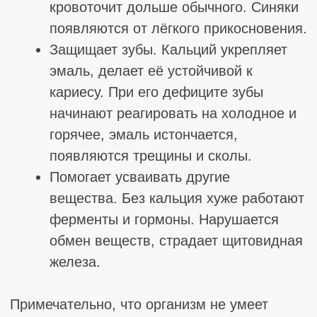
КАЛЬЦИЯ
Даже при появлении дефицита человек
может долгое время не замечать тревожные
симптомы. Но со временем, если ничего не
предпринять, признаки станут более
яркими. Их будет сложно игнорировать, и
придется идти к врачу. При этом лучше не
тянуть до последнего и прислушиваться к
себе, чтобы вовремя заметить проблему и
не допустить развитие опасных
последствий.
Как организм сигналит о нехватке кальция:
Ночные судороги в икроножных
мышцах. Мышцы без кальция не могут
расслабиться, поэтому посреди ночи
ногу сводит так, что спать
невозможно. Чаще всего это