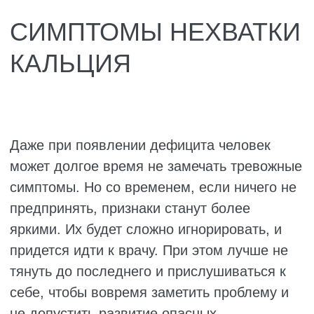
свёртывания крови. При его дефиците
даже маленькая царапина может
кровоточить 5–7 минут вместо
обычных двух. А на теле появляются
синяки от лёгких прикосновений, о
которых вы даже не помните.
Сухая кожа, ломкие ногти, грубые
волосы. Кальций участвует в
обновлении кожи и росте волос. Когда
его не хватает, ногти начинают
слоиться и ломаться у корня, волосы
становятся тусклыми и ломкими, а
кожа сохнет даже летом.
Усталость и слабость, которая не
проходит после отдыха. Кальций
нужен для передачи нервных
импульсов и работы мышц. Без него
любое движение даётся с трудом, вы
быстро выдыхаетесь и чувствуете
себя разбитым с самого утра.