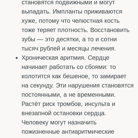
щавелевая кислота всё блокирует. И капусту
можно есть в больших количествах без
страха поправиться.
Молочные продукты
Стакан молока (250 мл) – 300 мг кальция,
примерно четверть суточной нормы. В
кефире и натуральном йогурте столько же.
Отличная новость для тех, у кого
непереносимость лактозы: в твёрдых сырах
и йогурте с живыми бактериями лактозы
почти нет.
Яйца
В одном яйце – 25–30 мг кальция, и почти
весь он в желтке. Сами по себе яйца
проблему дефицита не решат, но все равно
пойдут на пользу. Плюс в них есть витамин
D и фосфор, а они нужны для усвоения