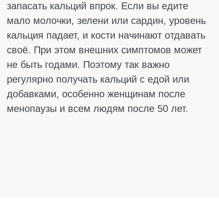
случается в икрах, но может сводить и
стопы, и кисти рук.
Покалывание и онемение вокруг рта,
в пальцах рук и ног. Это один из
ранних признаков. Ощущение будто
«отлежал» конечность или кожа вокруг
губ стала ватной. Иногда добавляется
жжение или «мурашки».
Мышечные подёргивания. Веко
дёргается без остановки, пальцы
подрагивают, уголки рта могут
непроизвольно сокращаться. Это не
опасно, но очень раздражает и
говорит о том, что нервы и мышцы
работают с перебоями.
Учащённое сердцебиение и аритмия.
Кальций помогает сердечной мышце
сокращаться в правильном ритме.
При его нехватке сердце начинает
биться чаще, иногда появляются
внеочередные сокращения