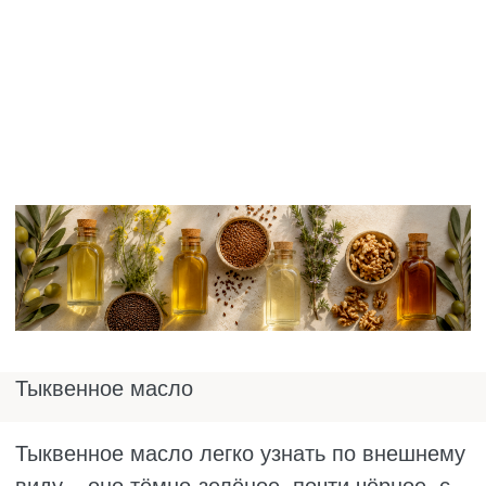
поддерживает кости и зубы благодаря
кальцию;
укрепляет нервную систему и поднимает
настроение;
защищает клетки антиоксидантами;
помогает пищеварению.
Обратите внимание, что на светлом масле
жарить можно, а вот тёмное при нагреве
начинает горчить и теряет аромат, так что
добавляйте только в холодные блюда. С
калориями, как у всех масел, около 120
ккал в ложке. Тем, у кого аллергия на
кунжут, вообще не стоит пробовать.
Кокосовое масло
Кокосовое масло вообще не похоже на
другие: при комнатной температуре оно
твёрдое, как сливочное, а в тепле тает. В
его основе насыщенные жиры, которые