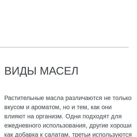
Что даёт подсолнечное масло:
поддерживает кожу и сосуды благодаря
витамину Е;
помогает усваиваться жирорастворимым
витаминам;
улучшает волосы и ногти;
слегка успокаивает воспаления.
Но есть нюанс: в нём много омега-6, и если
есть его слишком много, это может усилить
воспаления в организме. Лучше не
перебарщивать и чередовать с другими
маслами. К тому же подсолнечное масло
калорийное – в столовой ложке около 120
ккал, так что для худеющих это важно.
Оливковое масло
Оливковое масло многие называют
панацеей, и в этом есть доля правды. В нём