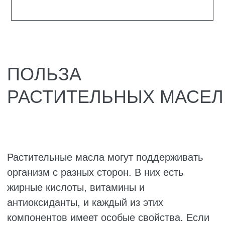
помогают усваиваться витаминам,
которые не растворяются в воде – А, D,
Е, К;
защищают клетки от старения благодаря
антиоксидантам;
улучшают состояние кожи, делают
волосы и ногти крепче;
помогают пищеварению и мягко очищают
организм;
снижают воспаления, если регулярно
присутствуют в рационе.
У каждого масла свои особенности и
сильные стороны, поэтому не стоит
зацикливаться на одном. Полезнее
чередовать их, чтобы организм получал
разнообразные элементы.