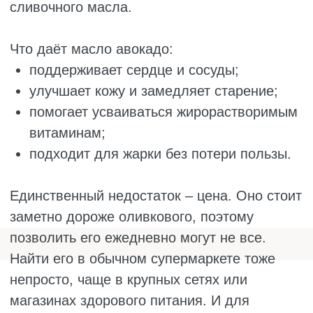
Оливковое масло богато антиоксидантами,
помогает сосудам и успокаивает
воспаления. Это лучший выбор для
заправки салатов. Если хочется пожарить
на оливковом, берите рафинированное, оно
лучше переносит нагрев.
Для горячей сковороды и духовки идеальны
кокосовое и масло авокадо. Они не боятся
высоких температур, не окисляются и не
теряют свойств. Кокосовое добавит блюдам
лёгкую сладость, а масло авокадо
останется незаметным и не испортит вкус.
Тыквенное, кунжутное и горчичное масла
лучше не нагревать. Их капают в готовые
блюда, чтобы добавить восточных ноток и
сделать привычный вкус интереснее.
Желательно использовать несколько разных
вариантов, чтобы получить максимум
пользы. Тогда удастся насытить организм
разными витаминами, что важно для