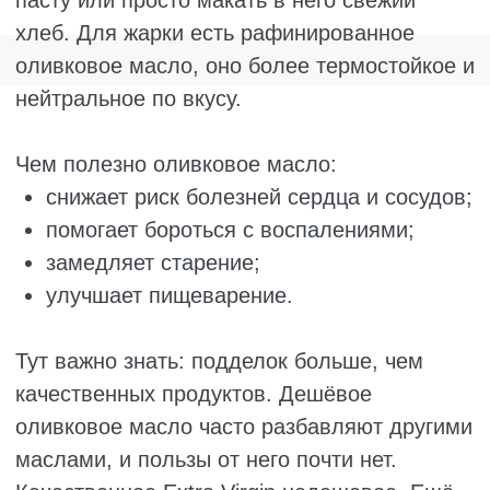
Польза льняного масла:
поддерживает работу мозга и нервной
системы;
улучшает кожу, волосы и ногти;
помогает нормализовать гормональный
фон;
снижает воспаления и помогает сердцу.
Запомните, что оно очень быстро портится.
На свету и в тепле окисляется за пару дней.
Если появилась резкая горечь и запах
старой рыбы – пить такое нельзя, в нём уже
образовались вредные вещества. Ещё оно
может вызвать расстройство желудка, если
принимать его натощак или в больших
количествах. И вкус у него, конечно, на
любителя, многим он просто не нравится.