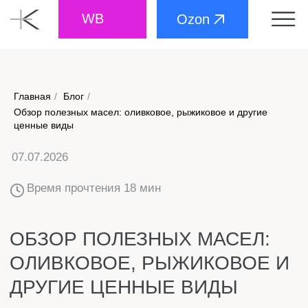
WB
Ozon
Главная
/
Блог
/
Обзор полезных масел: оливковое, рыжиковое и другие
07.07.2026
ценные виды
Время прочтения 18 мин
ОБЗОР ПОЛЕЗНЫХ МАСЕЛ:
ОЛИВКОВОЕ, РЫЖИКОВОЕ И
ДРУГИЕ ЦЕННЫЕ ВИДЫ
Растительные масла есть на каждой кухне, но мало
кто задумывается, насколько они разные. Одни
подходят для жарки, другие лучше раскрываются в