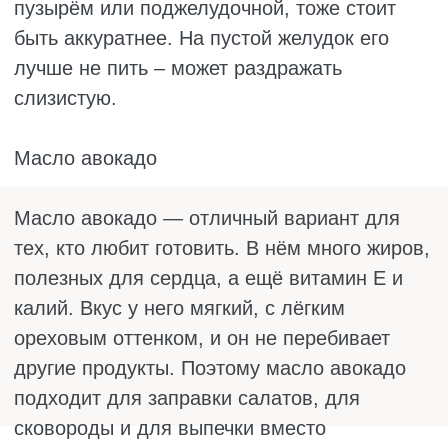
КАКОЕ МАСЛО
ПОЛЕЗНЕЕ?
У многих возникает интерес, какое масло
самое полезное. Нельзя однозначно
выделить один вариант, так как у каждого
есть особенности. Многое зависит от того,
какую пользу хочется получить. Если нужно
поддержать мозг, сердце и гормоны, без
омега-3 никуда. Их много в льняном и
рыжиковом масле. В обычной еде этих
жиров почти нет, особенно если рыба на
столе редкость. Только не грейте их. При
высокой температуре они становятся
бесполезными. Оставьте их для салатов,
каш и холодных закусок.