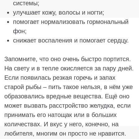
ним не стоит: слишком яркий вкус может
перебить всё блюдо, да и калорий никто не
отменял.
Горчичное масло
У горчичного масла узнаваемый пикантный
вкус и острый аромат. В нём много
фитонцидов – природных веществ, которые
помогают бороться с бактериями и
вирусами. А ещё оно стимулирует
пищеварение и пробуждает аппетит.
Поэтому его часто используют в азиатской и
индийской кухне для разогрева специй и
придания блюдам остроты.
В отличие от многих других масел,
горчичное неплохо переносит нагревание,
так что на нём можно и жарить. Но для
сохранения полезных свойств лучше
добавлять его в конце приготовления или в