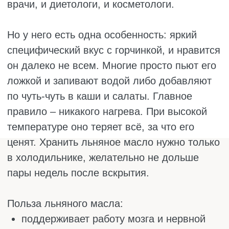
Нагревать его нельзя, следует использовать
только в холодном виде. Им хорошо
сбрызнуть готовый суп, заправить салат или
добавить в тушёные овощи перед подачей.
Из-за яркого вкуса нужно совсем немного,
буквально чайная ложка.
Польза тыквенного масла:
богато цинком, который полезен для
мужского здоровья;
укрепляет иммунитет и помогает
бороться с инфекциями;
улучшает кожу и замедляет старение;
полезно для зрения.
Но цена у него кусается – это одно из самых
дорогих масел. На подделку наткнуться
легко, поэтому покупать лучше в
проверенных местах. Света боится, хранить
только в тёмном месте. И перебарщивать с