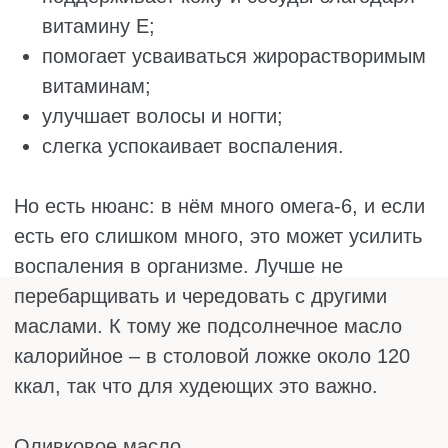
В нём много омега-3, которые полезны для
мозга, настроения и сердца. Нагревать его
нельзя, иначе полезные жиры разрушаются.
Зато в салатах, кашах или готовых овощных
блюдах оно раскрывается отлично.
Что даёт рыжиковое масло:
богато омега-3 и омега-6 жирными
кислотами;
укрепляет иммунитет;
хорошо влияет на кожу, волосы и ногти;
помогает снижать холестерин.
Стоит иметь в виду: срок годности у него
короткий, и на свету оно портится быстрее
других масел. Если почувствовали горечь –
лучше выбросить, такое масло вредное.
Хранить нужно в холодильнике. Ещё оно
довольно дорогое и не везде продаётся, так
что найти его бывает сложновато.