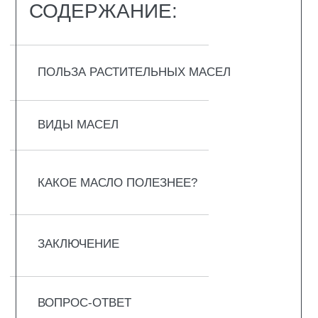
ПОЛЬЗА
РАСТИТЕЛЬНЫХ МАСЕЛ
Растительные масла могут поддерживать
организм с разных сторон. В них есть
жирные кислоты, витамины и
антиоксиданты, и каждый из этих
компонентов имеет особые свойства. Если
использовать масла регулярно и с умом,
они помогают чувствовать себя лучше,
выглядеть свежее и меньше уставать.
Как они работают:
улучшают работу сердца и сосудов,
помогают держать холестерин в норме;
поддерживают мозг и нервную систему,
особенно за счёт омега-3 и омега-6;