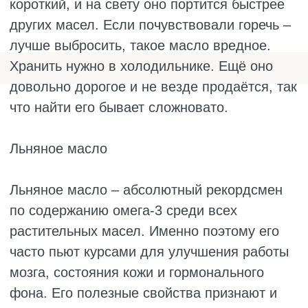
Тыквенное масло
Тыквенное масло легко узнать по внешнему
виду – оно тёмно-зелёное, почти чёрное, с
ярким вкусом семечек. Его ценят за высокое
содержание цинка, который полезен для
иммунитета, мужского здоровья и красивой
кожи. В нём много витаминов А и Е, которые
работают как природные защитники клеток.