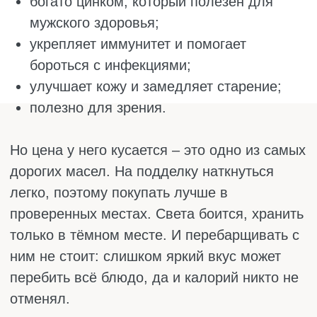
Имейте в виду, что насыщенных жиров в
нём много – около 80%, и это больше, чем в
сливочном масле. Поэтому людям с
высоким холестерином и проблемами с
сердцем лучше не налегать. В больших
количествах может нагружать печень.
Ещё у него специфический вкус: для борща
или салата оливковое подходит гораздо
лучше, а кокосовое рекомендовано для
сладкого и азиатской кухни.