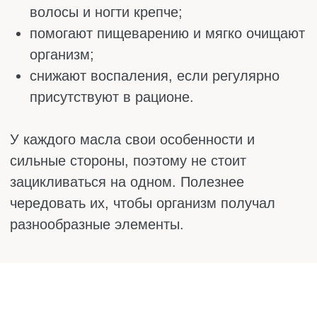
Это то самое масло, которое стоит на плите
у любой бабушки и которое привыкли
покупать за копейки. Оно и правда
неплохое, если знать, что с ним делать. В
подсолнечном масле много витамина Е,
который защищает клетки от старения. Если
взять нерафинированное, с запахом
жареных семечек, оно сохраняет максимум
пользы и отлично подходит для салатов.
Особенно с помидорами, огурцами и
зеленью.
Для жарки лучше выбрать рафинированное
– оно не дымит и выдерживает высокую
температуру. Минус у подсолнечного масла
один: в нём почти нет омега-3. Если жарить
только на нём, баланс жиров нарушается.
Лучше чередовать его с чем-то более
богатым омега-3, например со льняным или
рыжиковым маслом. Так организм получит
всё разнообразие.