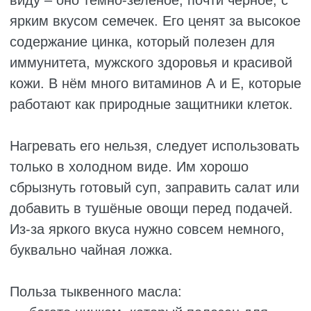
раньше считали чуть ли не врагами, но
сейчас диетологи относятся к ним
спокойнее. Оно отлично переносит нагрев,
поэтому его активно используют для жарки,
выпечки и даже десертов.
У масла мягкий сладковатый аромат,
который особенно хорош в смузи, сладкой
выпечке и азиатских супах. И это ещё не
всё: продукт часто работает как
косметическое средство – смягчает кожу,
питает волосы и может заменить крем.
Что даёт кокосовое масло:
подходит для жарки и выпечки;
борется с бактериями и грибками;
ухаживает за кожей и волосами при
наружном применении;
даёт быструю энергию и поддерживает
щитовидную железу.