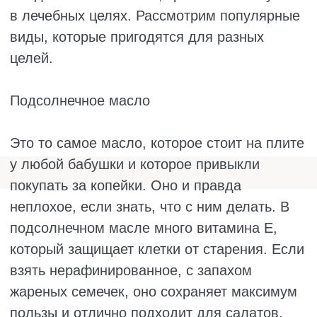
много мононенасыщенных жиров, которые
поддерживают сердце, снижают плохой
холестерин и уменьшают воспаления.
Самый ценный вариант – Extra Virgin,
первого холодного отжима. У него
насыщенный золотисто-зелёный цвет,
травяной аромат и лёгкая горчинка.
Это масло не любит нагрева. Если жарить
на нём, полезные свойства теряются.
Лучше заправлять им салаты, добавлять в
пасту или просто макать в него свежий
хлеб. Для жарки есть рафинированное
оливковое масло, оно более термостойкое и
нейтральное по вкусу.
Чем полезно оливковое масло:
снижает риск болезней сердца и сосудов;
помогает бороться с воспалениями;
замедляет старение;