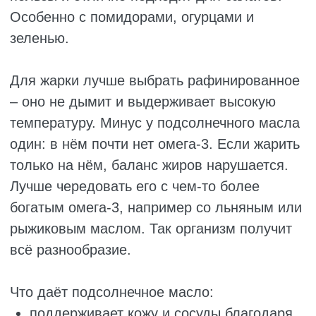
улучшает пищеварение.
Тут важно знать: подделок больше, чем
качественных продуктов. Дешёвое
оливковое масло часто разбавляют другими
маслами, и пользы от него почти нет.
Качественное Extra Virgin недешевое. Ещё
оно быстро окисляется на свету, так что
хранить его надо в тёмном месте. И да, оно
тоже калорийное, примерно те же 120 ккал
в ложке.
Рыжиковое масло
Рыжиковое масло, к сожалению, знают
далеко не все. Его делают из семян рыжика
– растения, которое растёт в полях. По
своим свойствам оно очень похоже на
льняное, но вкус у него мягче, ореховый,
без выраженной горечи. Поэтому его
приятнее добавлять в еду.