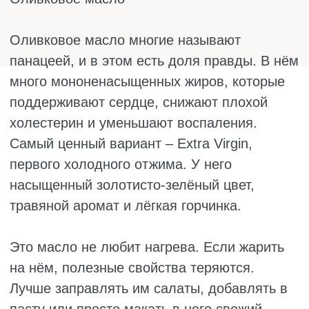
Льняное масло
Льняное масло – абсолютный рекордсмен
по содержанию омега-3 среди всех
растительных масел. Именно поэтому его
часто пьют курсами для улучшения работы
мозга, состояния кожи и гормонального
фона. Его полезные свойства признают и
врачи, и диетологи, и косметологи.
Но у него есть одна особенность: яркий
специфический вкус с горчинкой, и нравится
он далеко не всем. Многие просто пьют его
ложкой и запивают водой либо добавляют
по чуть-чуть в каши и салаты. Главное
правило – никакого нагрева. При высокой
температуре оно теряет всё, за что его
ценят. Хранить льняное масло нужно только
в холодильнике, желательно не дольше
пары недель после вскрытия.