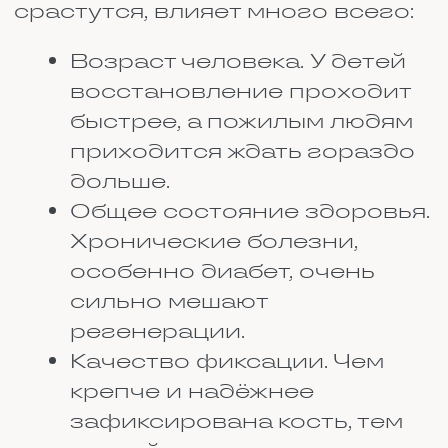
Когда травмируется сустав, всё
становится сложнее, чем при
обычном переломе. Он опухает,
болит, не даёт ни шагу ступить. В
это время организм делает всё,
что может: устраняет
повреждённые ткани, борется с
отёком, успокаивает
воспаление. Человеку остаётся
только одно – не мешать. Не
нужно проверять, сгибается или
нет, а также искать удобное
положение. Потребуется дать
покой и лишний раз не
тревожить сустав.
Когда острая фаза проходит,
наступает самый
ответственный момент.
Организм переходит к
строительству: появляются