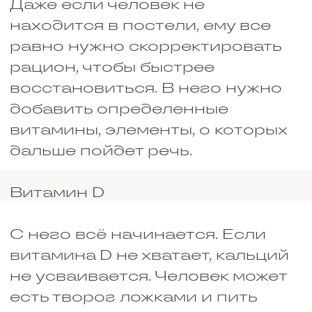
есть мясо с овощным салатом
или запивать еду апельсиновым
соком.
Белки
Мышцы, кости, связки, сосуды –
всё это белок. И после перелома
он уходит просто с огромной
скоростью. Потому что
организму нужно
сформировать костную мозоль,
восстановить мышцы, которые
пострадали рядом с переломом,
наладить кровоснабжение. Если
белка не хватает, тогда
заживление замедляется.
Получить белок несложно, если
человек не придерживается
вегетарианства. Мясо, рыба,