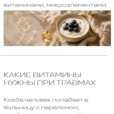
Запасти витамин С впрок
нельзя. Он почти не
накапливается в организме.
Поэтому он должен поступать с
едой каждый день. Лучше всего
есть апельсины, киви,
болгарский перец, чёрную
смородину. Хорошо помогает
отвар шиповника. Эти продукты
должны быть в рационе каждый
день, и желательно в свежем
виде, потому что при
нагревании витамин С
разрушается.
Железо
У железа две задачи. Первая –
доставлять кислород к клеткам.
Без этого восстановление
тканей невозможно. Вторая –