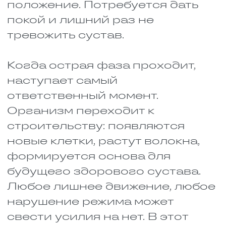
энергию без перерывов и
не заставляют организм
тратить лишние силы на
переваривание больших
объёмов еды.
В рационе обязательно
должны быть овощи и
фрукты, желательно свежие
или слегка обработанные.
Так в них сохраняется
максимум витаминов,
которые так нужны для
заживления.
Стоит выбирать блюда,
которые легко усваиваются
и не создают тяжести. В
период восстановления
организм не должен
тратить энергию на
сложное переваривание –
все ресурсы идут на