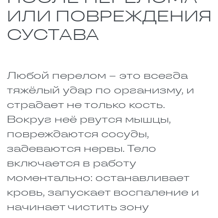
костью. Этот процесс отнимает
много сил и энергии. Кость не
берётся из ниоткуда, все
нужные вещества поступают из
пищи. Если человек ест кое-как
или в рационе не хватает
важных элементов, заживление
тормозится, мозоль образуется
дольше, а кость может срастись
криво. Иногда это
оборачивается новыми
переломами или даже
операцией.
На то, с какой скоростью кости
срастутся, влияет много всего:
Возраст человека. У детей
восстановление проходит
быстрее, а пожилым людям
приходится ждать гораздо