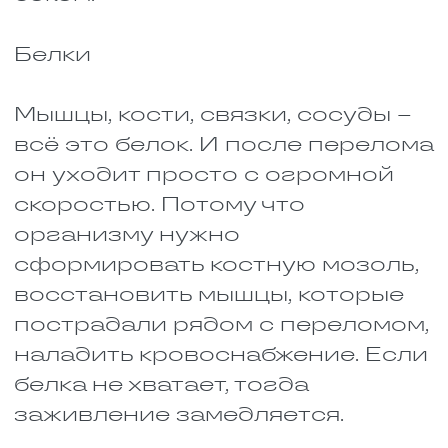
В пожилом возрасте. С
годами организм хуже
усваивает кальций и
витамин D, кости
становятся хрупкими и
восстанавливаются
медленнее.
При остеопорозе. Кости и
так ослаблены, риск
долгого сращения высокий.
Здесь без дополнительной
поддержки часто не
обойтись.
При серьёзных
травмах. Если перелом
сложный или повреждено
несколько костей, организм
тратит ресурсы с огромной
скоростью. Просто едой
покрыть такой расход почти