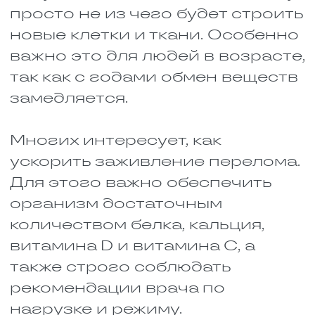
особенно с таким серьёзным,
как шейка бедра, его организм
оказывается в сложной
ситуации. Мало того что нужно
срастить кость. Мышцы
начинают слабеть от того, что
человек всё время лежит.
Связки теряют эластичность.
Обмен веществ замедляется.
Добавьте сюда отёки, застои и
проблемы с животом, которые
почти неизбежны при
постельном режиме. С ними
тоже важно бороться.
Даже если человек не
находится в постели, ему все
равно нужно скорректировать
рацион, чтобы быстрее
восстановиться. В него нужно
добавить определенные