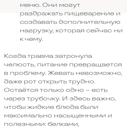
Также врач может назначить
препараты кальция при
переломах. Они помогают
предотвратить дефицит и
быстрее восстановиться, но
важно убедиться в отсутствии
противопоказаний.
Витамин С
Есть заблуждение, что витамин
С нужен только чтобы не болеть
простудой. На самом деле после
перелома у него другая важная
работа. Он участвует в
производстве коллагена. А это
белок, из которого состоят
связки, хрящи и частично кости.
Если коллагена мало, перелом
будет заживать очень медленно.