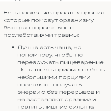
витамины, элементы, о которых
дальше пойдет речь.
Витамин D
С него всё начинается. Если
витамина D не хватает, кальций
не усваивается. Человек может
есть творог ложками и пить
молоко литрами, но толку не
будет. Витамин D нужен для
того, чтобы кальций
полноценно усваивался.
Помимо этого, он поддерживает
иммунитет, а когда человек
долго лежит, защитные силы
организма падают.
Его можно найти в первую
очередь в жирной рыбе. Хорошо
подходят скумбрия, сельдь,