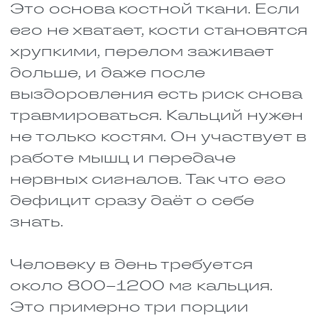
Отдельно рассмотрим
продукты, полезные при
переломе или травме сустава.
Что может ускорить
восстановление или
поддержать организм:
Творог, кефир, сыр и
натуральный йогурт. В них
есть кальций, который идёт
на строительство костной
ткани. Но есть нюанс: без
витамина D он почти не
усваивается, так что
налегать на молочку без
солнца или прогулок
особого смысла нет.
Брокколи, шпинат, петрушка