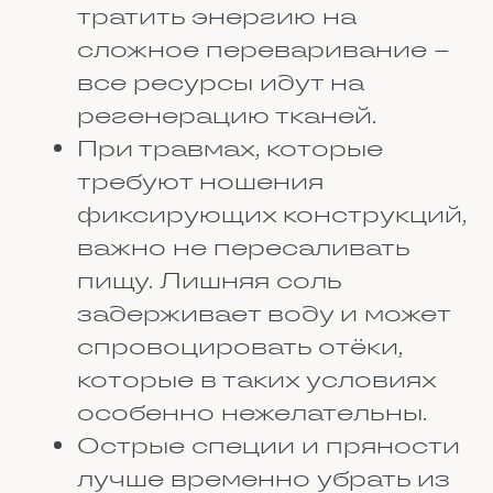
дольше, и даже после
выздоровления есть риск снова
травмироваться. Кальций нужен
не только костям. Он участвует в
работе мышц и передаче
нервных сигналов. Так что его
дефицит сразу даёт о себе
знать.
Человеку в день требуется
около 800–1200 мг кальция.
Это примерно три порции
творога или пачка кефира.
Больше всего кальция в
молочке: твороге, сыре, кефире,
молоке. Если по какой-то
причине молочные продукты не
подходят, можно взять брокколи,
бобовые, листовую зелень или
миндаль.