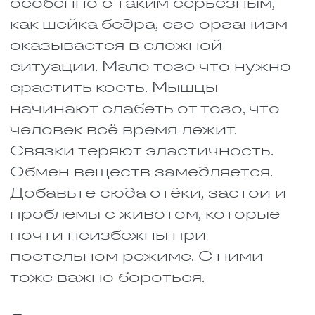
помогать в образовании
коллагена. То есть железо
работает и как транспорт, и как
стройматериал одновременно.
После травмы потребность в
нём растёт, потому что
организму нужно больше
ресурсов.
Лучше всего железо
усваивается из мяса. Из
красного мяса, печени, рыбы,
яиц. Растительная еда, шпинат,
гречка, фасоль, тоже содержит
железо, но организм хуже его
усваивает. Поэтому мясо
должно быть в рационе
регулярно, хотя бы через день. И
маленький совет: железо лучше
усваивается вместе с
витамином С. Например, можно