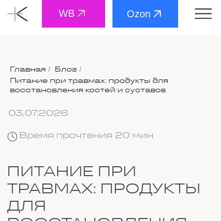
WB
Ozon
Главная
Блог
/
/
Питание при травмах: продукты для
03.07.2026
восстановления костей и суставов
Время прочтения 20 мин
ПИТАНИЕ ПРИ
ТРАВМАХ: ПРОДУКТЫ
ДЛЯ
ВОССТАНОВЛЕНИЯ
КОСТЕЙ И СУСТАВОВ
Когда кости и суставы
восстанавливаются после травмы,
организму нужна серьёзная