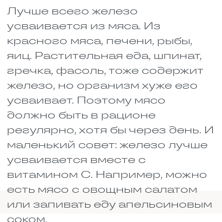
КОГДА НУЖНО
ПРИНИМАТЬ БАДЫ
Кости срастаются, хрящи
затягиваются, связки приходят
в норму, но на всё это нужны
силы и ресурсы. В идеале люди
должны получать всё
необходимое с обычной едой,
но в реальности, особенно
когда не до еды из-за стресса и
боли, организм оказывается в
дефиците. Вот тут врачи
задумываются о
дополнительной поддержке в
виде БАДов.
Когда без добавок сложно
обойтись: