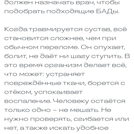
Многих интересует, как
ускорить заживление перелома.
Для этого важно обеспечить
организм достаточным
количеством белка, кальция,
витамина D и витамина С, а
также строго соблюдать
рекомендации врача по
нагрузке и режиму.
Есть несколько простых правил,
которые помогут организму
быстрее справиться с
последствиями травмы:
Лучше есть чаще, но
понемногу, чтобы не
перегружать пищеварение.
Пять-шесть приёмов в день
небольшими порциями
позволяют получать