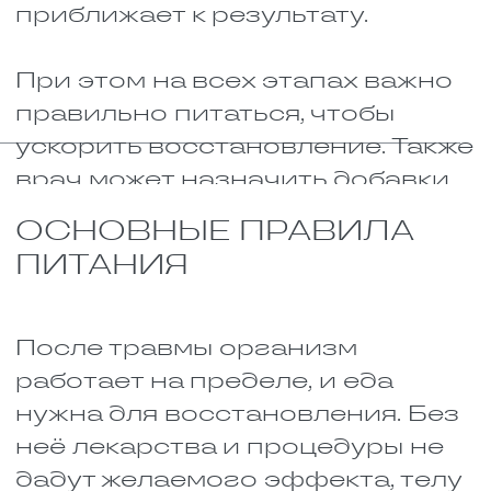
даже рот открыть трудно.
Остаётся только одно – есть
через трубочку. И здесь важно,
чтобы жидкие блюда были
максимально насыщенными и
полезными: белками,
витаминами, микроэлементами.
Ведь организм ослаблен, ему
нужны силы, а получить их
можно только через эту
трубочку.
КАКИЕ ВИТАМИНЫ
НУЖНЫ ПРИ ТРАВМАХ
Когда человек попадает в
больницу с переломом,