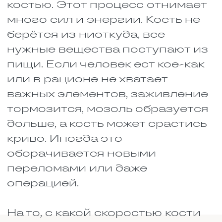
Полноценный сон. Ночью
организм активно
восстанавливается, и без
отдыха регенерация идёт
хуже.
Лёгкая физическая
активность, которую
разрешил врач. Она
разгоняет кровь и ускоряет
выздоровление.
Важно полноценное питание
при переломах костей, чтобы
организм быстрее
восстанавливался. Возможно,
придется принимать
специальные добавки, которые
необходимы при переломах. Их
должен назначать врач, чтобы
подобрать подходящие БАДы.