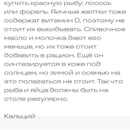
формировать коллагеновые
волокна и поддерживает
кроветворение. Для человека,
который долго лежит, это
особенно важно, потому что
кровь должна активно
обновляться.
Его можно найти в печени,
особенно говяжьей. В дрожжах,
фасоли, чечевице, цитрусовых.
Много его в листовой зелени:
шпинате, петрушке, салате.
Можно добавить зелень в суп,
делать салаты с бобовыми пару
раз в неделю, и процесс
заживления заметно ускорится.
СПИСОК ПРОДУКТОВ
ДЛЯ ВОССТАНОВЛЕНИЯ