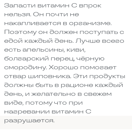
организму отвлекаться на
борьбу с дефицитами.
Гречка, овсянка, бурый рис
и киноа. Если нет проблем с
глютеном, эти крупы дают
магний, фосфор и
витамины группы В.
Холодец и наваристые
супы. В них коллаген и
желатин – строительный
материал для суставов.
Наши бабушки не зря
варили холодец при
травмах.
Фасоль, нут и
чечевица. Содержат белок,
железо и цинк. Это не
только вкусно, но и полезно
для восстановления тканей.