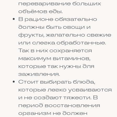
сардины. Особенно много
витамина D в печени трески.
Если есть возможность, можно
купить красную рыбу: лосось
или форель. Яичные желтки тоже
содержат витамин D, поэтому не
стоит их выкидывать. Сливочное
масло и молочка дают его
меньше, но их тоже стоит
добавить в рацион. Ещё он
синтезируется в коже под
солнцем, но зимой и осенью на
это полагаться не стоит. Так что
рыба и яйца должны быть на
столе регулярно.
Кальций
Это основа костной ткани. Если
его не хватает, кости становятся
хрупкими, перелом заживает