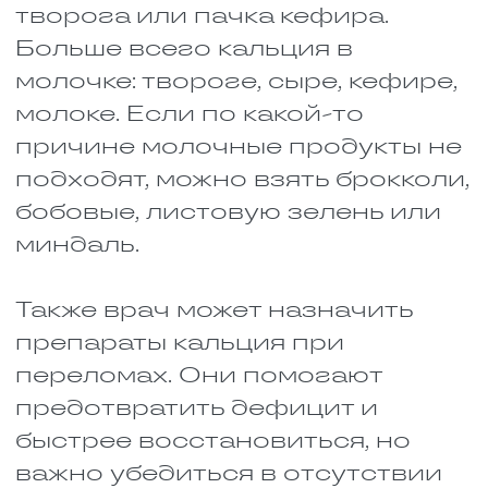
и любая зелень. Это не
только кальций, но и
витамин К, который
помогает костям
восстанавливаться. Салаты
теперь должны быть на
столе каждый день, даже
зимой.
Жирная рыба: скумбрия,
сардины, лосось,
форель. Тут и витамин D, и
белок, и омега-3, которая
снимает воспаление.
Курица, индейка, говядина и
яйца. Белок для мышц,
связок и костного матрикса.
И не забывайте про
куриный или говяжий
бульон, ведь в нём много
коллагена, который
помогает суставам и