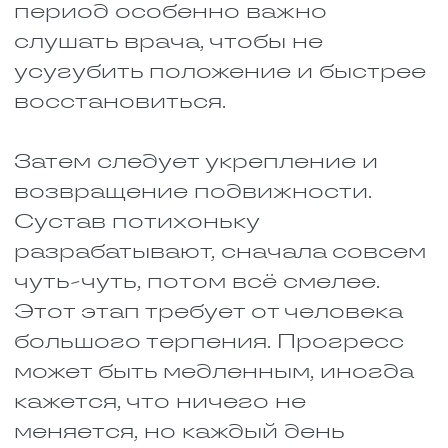
регенерацию тканей.
При травмах, которые
требуют ношения
фиксирующих конструкций,
важно не пересаливать
пищу. Лишняя соль
задерживает воду и может
спровоцировать отёки,
которые в таких условиях
особенно нежелательны.
Острые специи и пряности
лучше временно убрать из
меню. Они могут
раздражать пищеварение и
создавать дополнительную
нагрузку, которая сейчас ни
к чему.
Когда травма затронула
челюсть, питание превращается
в проблему. Жевать невозможно,