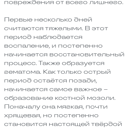
дольше.
Общее состояние здоровья.
Хронические болезни,
особенно диабет, очень
сильно мешают
регенерации.
Качество фиксации. Чем
крепче и надёжнее
зафиксирована кость, тем
спокойнее она срастается.
Кровоснабжение в месте
перелома. Оно влияет на то,
как быстро к тканям
приходит питание. Хороший
кровоток – залог быстрого
восстановления.
Вредные привычки.
Курильщикам и любителям
выпить приходится
восстанавливаться
намного дольше.