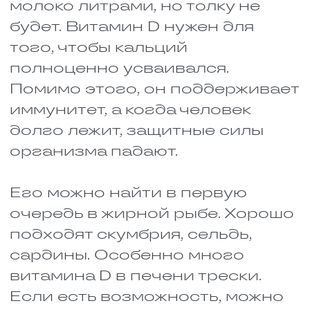
яйца, творог усваиваются
хорошо и содержат все
необходимые аминокислоты.
Растительные – фасоль, орехи,
соя, крупы – тоже полезны, но их
лучше есть вместе с животными.
Так они усваиваются намного
лучше. Например, на завтрак
творог, на обед курица или
рыба, а на ужин что-то с
бобовыми и зеленью. И
стараться, чтобы животного
белка было немного больше.
Витамин В9 (фолиевая кислота)
Про этот витамин часто
забывают, а зря. Он нужен для
нормального деления клеток.
Без него ткани не обновляются.
Фолиевая кислота помогает