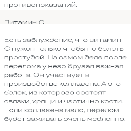
связкам прийти в норму.
Миндаль, грецкие орехи,
семечки тыквы, льна и
кунжута. Магний и цинк,
которые тоже работают на
восстановление костей.
Кунжут – вообще кладезь
кальция.
Цитрусовые, киви,
шиповник, облепиха и
чёрная смородина. Витамин
С, без которого коллаген не
вырабатывается. А коллаген
– это основа для хрящей и
связок.
Картошка в мундире,
сладкий перец, морковь,
тыква. Калий, магний и
витамины группы В
поддерживают обмен
веществ и не дают