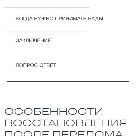
повреждаются сосуды,
задеваются нервы. Тело
включается в работу
моментально: останавливает
кровь, запускает воспаление и
начинает чистить зону
повреждения от всего лишнего.
Первые несколько дней
считаются тяжелыми. В этот
период наблюдается
воспаление, и постепенно
начинается восстановительный
процесс. Также образуется
гематома. Как только острый
период остаётся позади,
начинается самое важное –
образование костной мозоли.
Поначалу она мягкая, почти
хрящевая, но постепенно
становится настоящей твёрдой