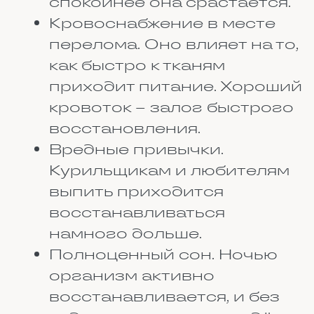
новые клетки, растут волокна,
формируется основа для
будущего здорового сустава.
Любое лишнее движение, любое
нарушение режима может
свести усилия на нет. В этот
период особенно важно
слушать врача, чтобы не
усугубить положение и быстрее
восстановиться.
Затем следует укрепление и
возвращение подвижности.
Сустав потихоньку
разрабатывают, сначала совсем
чуть-чуть, потом всё смелее.
Этот этап требует от человека
большого терпения. Прогресс
может быть медленным, иногда
кажется, что ничего не
меняется, но каждый день