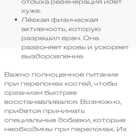
приближает к результату.
При этом на всех этапах важно
правильно питаться, чтобы
ускорить восстановление. Также
врач может назначить добавки,
если посчитает нужным.
ОСНОВНЫЕ ПРАВИЛА
ПИТАНИЯ
После травмы организм
работает на пределе, и еда
нужна для восстановления. Без
неё лекарства и процедуры не
дадут желаемого эффекта, телу
просто не из чего будет строить
новые клетки и ткани. Особенно
важно это для людей в возрасте,
так как с годами обмен веществ
замедляется.