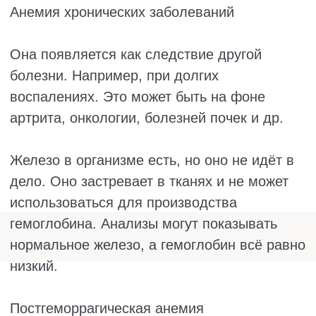
ГЕМОГЛОБИНЕ
Чтобы узнать уровень гемоглобина, нужно
сдать общий анализ крови. Для этого
обратитесь в поликлинику и получите
направление от врача. Специальной
подготовки не требуется, но кровь лучше
сдавать утром натощак. Результат обычно
готов в тот же день или на следующий.
Есть и экспресс-метод. В аптеках продаются
портативные глюкометры, которые
измеряют не только сахар, но и гемоглобин.
Они работают по капле крови из пальца. Но
точность у них ниже, чем у лабораторного
анализа. Такой способ годится только для
ориентировочной оценки.
Если анализ показал, что гемоглобин
низкий, этого мало. Нужно понять, почему
так случилось. Врач обычно назначает