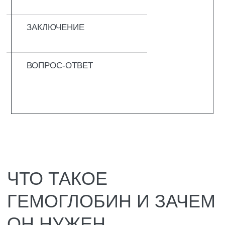
Внутри гемоглобина есть железо. Оно
притягивает кислород и не даёт ему
потеряться в пути. И благодаря железу
кровь красная, а не прозрачная. Если этого
элемента не хватает, гемоглобина
становится меньше. Тогда клетки начинают
задыхаться, и человек чувствует слабость,
головокружение, вечную усталость. Это
состояние называют анемией, или по-
простому малокровием.
Если анализ показал низкий гемоглобин, не
надо паниковать. Разберитесь, почему так
случилось. Иногда достаточно просто
добавить в рацион мясо, гречку и зелень. А
порой нужно серьёзное лечение.