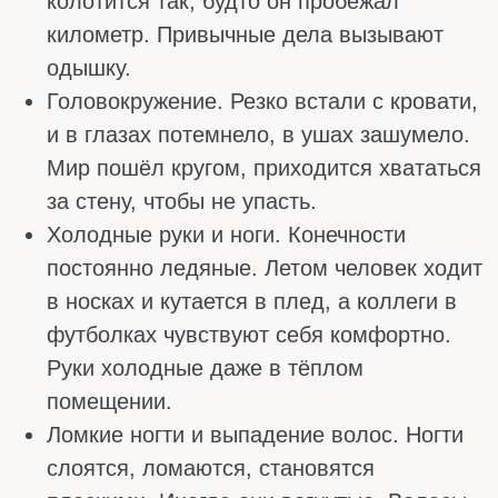
ПОЧЕМУ ПАДАЕТ
ГЕМОГЛОБИН
Разобравшись, что такое гемоглобин, важно
отдельно изучить причины его снижения.
Иногда всё просто: человек плохо ест,
поэтому ему не хватает железа и других
необходимых элементов. А иногда
проблема намного глубже, и ее только
приемом добавок не решить.
Строгие диеты и вегетарианство
На диетах организм может недополучать
железа, витамина В12 и фолиевой кислоты.
Железо нужно, чтобы синтезировать
гемоглобин. Витамины необходимы для
правильного созревания эритроцитов. Если