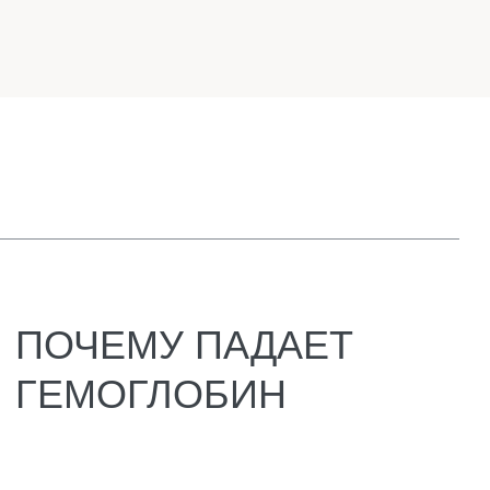
Хроническое воспаление
Бывает, что человек мучается от долгой
болезни. Например, ревматоидный артрит,
волчанка, туберкулёз, хронический гепатит
или рак. Организм в такой ситуации
перестраивается. Он начинает накапливать
железо, прятать его про запас, не отдавать
в кровь. Считается, что таким способом он
пытается ограничить рост бактерий,
которым железо нужно для жизни.
Но у этой защиты есть побочный эффект.
Железо есть в организме, а гемоглобин всё
равно низкий. Анализы показывают:
ферритин в норме или даже повышен, а
гемоглобин упал. Человек чувствует
слабость, усталость, разбитость. И при этом
препараты железа не помогают. Потому что
проблема не в дефиците, а в том, что