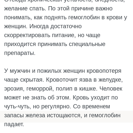
Самый частый вид, знакомый многим.
Развивается, когда организму не хватает
железа. Причины разные: кровопотери,
больной желудок, скудное питание,
беременность.
Человек с такой анемией бледный, слабый,
у него кружится голова, и всё время хочется
спать. Кожа становится сухой, волосы лезут,
ногти слоятся.
В12-дефицитная анемия
Возникает от нехватки витамина В12. Он
нужен, чтобы эритроциты правильно
созревали. Без него они вырастают
крупными и неповоротливыми, а кислород
переносят плохо.
Такая анемия часто встречается у веганов, у