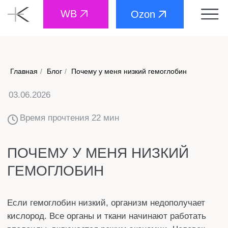
WB
Ozon
03.06.2026
Главная
/
Блог
/
Почему у меня низкий гемоглобин
Время прочтения 22 мин
ПОЧЕМУ У МЕНЯ НИЗКИЙ
ГЕМОГЛОБИН
Если гемоглобин низкий, организм недополучает
кислород. Все органы и ткани начинают работать
вполсилы, включается режим экономии. Человек
постоянно чувствует усталость, даже если
нормально выспался. Без лечения это может
ударить по сердцу, нервной системе и иммунитету.
Рассмотрим, почему падает гемоглобин и как это
исправить.