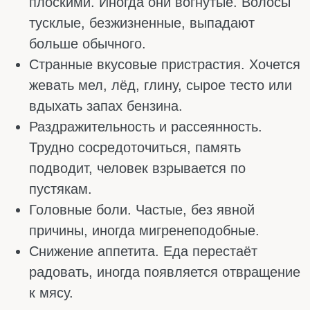
хоть чего-то не хватает, эти процессы
нарушаются. Эритроциты получаются или
мелкими и бледными, или крупными, что
тоже считается отклонением. Особенно
страдают те, кто отказался от мяса и
субпродуктов.
Болезни почек
Здоровые почки постоянно выпускают в
кровь гормон под названием эритропоэтин.
Эта молекула сигнализирует костному
мозгу, что пора производить свежие
эритроциты. Без этого он работает в
полсилы и не создает нужного количества
красных клеток.
Когда функция почек нарушается,
выработка эритропоэтина падает,
эритроцитов становится мало. Поэтому
врачи лечат такую анемию уколами