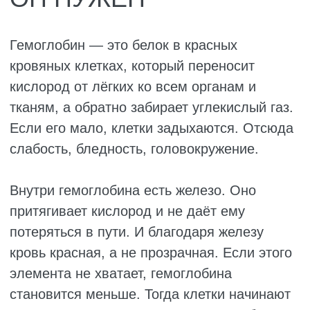
ПРИЗНАКИ НИЗКОГО
ГЕМОГЛОБИНА
Симптомы могут нарастать постепенно, и
часто люди списывают их на усталость,
стресс или просто возраст. Но есть
характерные признаки, которые стоит знать.
На что обратить внимание:
Постоянная усталость и слабость.
Человек просыпается уже разбитым, к
вечеру валится с ног, а выходные не