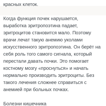
Опасность в том, что такие кровопотери
незаметны. Человек не видит крови,
списывает слабость на усталость, а на
самом деле организм уже давно в минусе.
Поэтому при низком гемоглобине врачи
всегда ищут возможный источник
кровотечения. Остановить кровь – это
половина лечения. Пока эту проблему не
убрать, железо не поможет.
Беременность
Когда женщина беременна, её организм
работает за двоих. Объём крови
увеличивается на треть. Железо уходит на
ребёнка, на плаценту, на увеличение
объема крови. Фолиевая кислота и витамин
В12 нужны для развития мозга малыша.
Если мама недоедает, ребёнок всё равно
заберёт своё, а она останется с анемией.