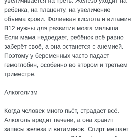
низкий.
Постгеморрагическая анемия
Развивается от потери крови. Бывает
острой, в один момент происходит
значительная кровопотеря. Это возможно, к
примеру, при родоразрешении, операции
или в ДТП. В таких случаях организм просто
не успевает восстановиться. Гемоглобин
падает резко, человек чувствует себя
разбитым, кружится голова, может дойти до
обморока.
А бывает и по-другому. Кровь уходит
понемногу, но постоянно. Например,
сочится язва в желудке, кровоточит
геморрой или у женщины слишком
обильные месячные каждый месяц. В итоге
запас железа истощается. Хроническую
форму обычно считают разновидностью