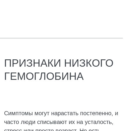
помещении.
Ломкие ногти и выпадение волос. Ногти
слоятся, ломаются, становятся
плоскими. Иногда они вогнутые. Волосы
тусклые, безжизненные, выпадают
больше обычного.
Странные вкусовые пристрастия. Хочется
жевать мел, лёд, глину, сырое тесто или
вдыхать запах бензина.
Раздражительность и рассеянность.
Трудно сосредоточиться, память
подводит, человек взрывается по
пустякам.
Головные боли. Частые, без явной
причины, иногда мигренеподобные.
Снижение аппетита. Еда перестаёт
радовать, иногда появляется отвращение
к мясу.
Чтобы точно определить уровень
гемоглобина, нужно посетить врача и сдать