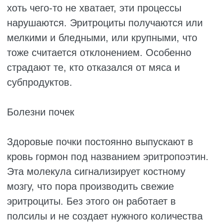
железо с гемоглобином. У женщин
репродуктивного возраста частая причина –
слишком обильные или долгие месячные.
Каждый месяц организм теряет много
железа и не успевает восстановиться.
Отсюда хроническая усталость, бледность,
желание спать. По этой причине важно
понимать, как поднять гемоглобин в крови у
женщин. Иногда достаточно
скорректировать питание, но чаще
приходится принимать специальные
препараты.
У мужчин и пожилых женщин кровопотеря
чаще скрытая. Кровоточит язва в желудке,
эрозия, геморрой, полип в кишке. Человек
может не знать об этом. Кровь уходит по
чуть-чуть, но регулярно. Со временем
запасы железа истощаются, и гемоглобин
падает.