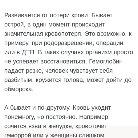
дополнительные проверки.
Список анализов:
Ферритин. Это самый важный анализ,
если подозревают нехватку железа.
Ферритин показывает, сколько железа
лежит в запасе. Даже если гемоглобин
ещё в норме, низкий ферритин уже
говорит, что запасы на исходе.
Сывороточное железо. Этот анализ
показывает, сколько железа плавает в
крови прямо сейчас. Но он может
меняться в течение дня, поэтому сам по
себе мало о чём говорит. Его всегда
смотрят вместе с ферритином.
Витамин В12 и фолиевая кислота. Если
их не хватает, эритроциты становятся
крупными и беспомощными. Это тоже
частая причина анемии.
Биохимический анализ крови. Он
проверяет, как работают печень и почки,