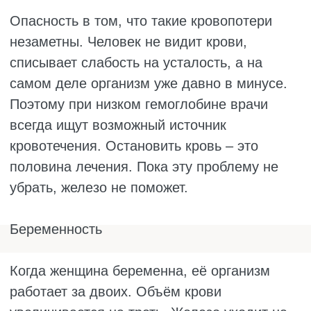
людей с больным желудком или у тех, кому
удалили часть кишечника. Симптомы не
только в слабости. Начинают неметь руки и
ноги, появляется шаткая походка, память
становится хуже. Человек может испугаться,
что у него начинается старческое
слабоумие. А на самом деле всего лишь не
хватает витамина. И это лечится.
Анемия хронических заболеваний
Она появляется как следствие другой
болезни. Например, при долгих
воспалениях. Это может быть на фоне
артрита, онкологии, болезней почек и др.
Железо в организме есть, но оно не идёт в
дело. Оно застревает в тканях и не может
использоваться для производства
гемоглобина. Анализы могут показывать
нормальное железо, а гемоглобин всё равно