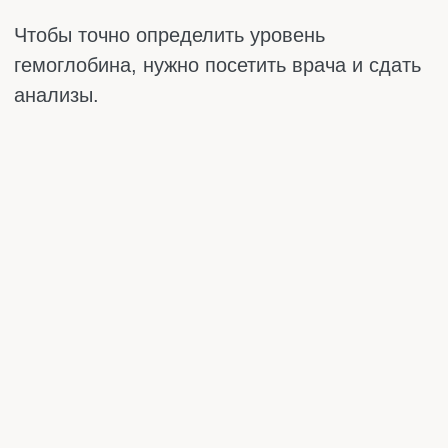
искусственного эритропоэтина. Он берёт на
себя роль того самого сигнала, который
перестали давать почки. Это помогает
костному мозгу «проснуться» и начать
нормально производить эритроциты. Без
такого лечения сложнее справиться с
анемией при больных почках.
Болезни кишечника
Бывает, человек ест правильно и
полноценно, но все равно сталкивается с
дефицитом. Кишечник не может всасывать
полезные вещества в достаточном объеме.
Такое случается при целиакии
(непереносимость глютена), болезни Крона,
язвенном колите, после удаления части
кишечника. Еда проходит транзитом, а
витамины и железо не усваиваются в
должном объеме. Человек вроде и ест
хорошо, а гемоглобин всё равно падает.