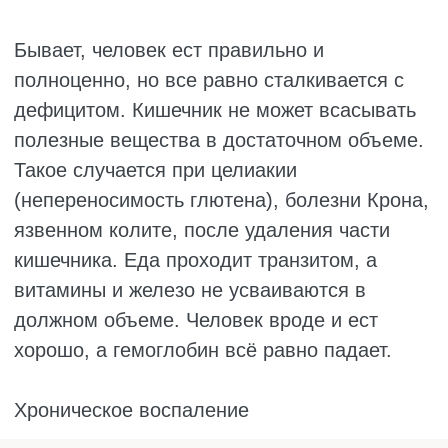
Поэтому у беременных часто падает
гемоглобин, особенно во втором и третьем
триместре.
Алкоголизм
Когда человек много пьёт, страдает всё.
Алкоголь вредит печени, а она хранит
запасы железа и витаминов. Спирт мешает
всасываться витамину В12 и фолиевой
кислоте. И он токсичен для самого костного
мозга. Эритроциты становятся крупными и
бракованными. Развивается тяжёлая
анемия. Без отказа от алкоголя лечить её
бесполезно.