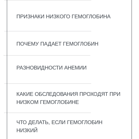
ВОПРОС-ОТВЕТ
ЧТО ТАКОЕ
ГЕМОГЛОБИН И ЗАЧЕМ
ОН НУЖЕН
Гемоглобин — это белок в красных
кровяных клетках, который переносит
кислород от лёгких ко всем органам и
тканям, а обратно забирает углекислый газ.
Если его мало, клетки задыхаются. Отсюда
слабость, бледность, головокружение.