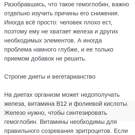
железо заперто в депо и не может
использоваться для синтеза гемоглобина.
Что делать? Лечить основное заболевание.
Как только удаётся снизить активность
воспаления, гемоглобин часто
нормализуется сам.
Болезни желудка
Для усвоения витамина В12 желудок
должен вырабатывать особый белок. Если
желудок болен (гастрит, атрофия, после
операции), этого белка не хватает. Витамин
В12 поступает с едой, но не может
всосаться. И даже если человек ест печень
каждый день, анемия всё равно будет.
Кровопотери
Когда человек теряет кровь, с ней уходит и