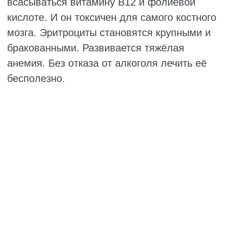
железодефицитной, потому что с кровью
уходит и железо.
Гемолитическая анемия
Это когда эритроциты живут меньше, чем
должны. Эритроциты разрушаются быстрее,
чем костный мозг успевает делать новые.
Причины бывают разными. Иногда человек
уже рождается с такой особенностью – это
генетическая поломка.
Иногда иммунитет дает сбой начинает
атаковать свои же красные кровяные
клетки. Такое бывает при аутоиммунных
болезнях. А иногда виноваты инфекции или
лекарства, на которые организм выдал
странную реакцию. В общем, причин
хватает, но все они довольно серьёзные.
При такой анемии человек может пожелтеть.