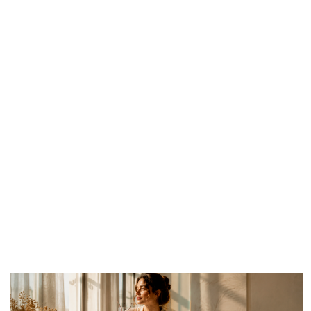
синтетического эритропоэтина.
Лекарственно-индуцированная анемия
Побочный эффект от некоторых лекарств.
Противосудорожные средства, некоторые
антибиотики, противовоспалительные могут
угнетать костный мозг или ускорять
разрушение эритроцитов.
Обычно это состояние проходит, когда
лекарство отменяют. Но если вовремя не
заметить, может развиться серьёзная
анемия.
Гестационная анемия
Развивается во время беременности.
Объём крови увеличивается на треть, а то и
наполовину. Железа и витаминов часто не