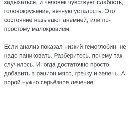
приносят бодрости.
Бледность. Кожа становится сероватой
или желтоватой, губы бледнеют, дёсны
теряют розовый цвет. Человек выглядит
«прозрачным».
Одышка и сердцебиение. Человек
поднимается по лестнице на второй
этаж, а воздуха уже не хватает. Сердце
колотится так, будто он пробежал
километр. Привычные дела вызывают
одышку.
Головокружение. Резко встали с кровати,
и в глазах потемнело, в ушах зашумело.
Мир пошёл кругом, приходится хвататься
за стену, чтобы не упасть.
Холодные руки и ноги. Конечности
постоянно ледяные. Летом человек ходит
в носках и кутается в плед, а коллеги в
футболках чувствуют себя комфортно.
Руки холодные даже в тёплом