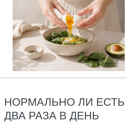
Особенно у тех, кто хочет сбросить вес или
просто сделать свою жизнь проще. На
первый взгляд кажется, что в этом нет
ничего страшного: поел один раз, сытно, и
можно забыть о еде до следующего дня. Но
на деле такой график – серьёзное
испытание для организма, и здесь есть как
сторонники, так и противники.
У питания один раз в день есть свои плюсы.
Например, экономия времени. Не нужно
думать о завтраке, обеде и ужине, мыть
горы посуды и стоять у плиты несколько раз
в день. Многие отмечают чувство лёгкости в
течение дня.
Но если копнуть глубже, картина становится
не такой радужной. За один приём нужно
уместить суточную норму калорий и
полезных веществ, а это почти невозможно
сделать без вреда для пищеварения.