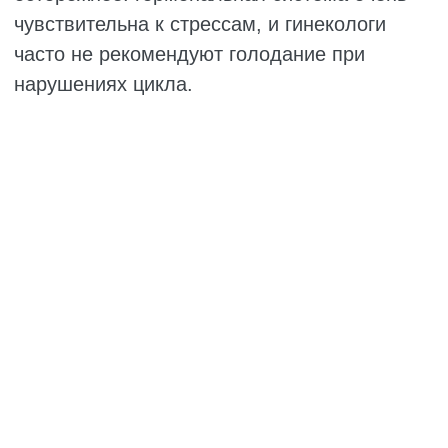
Рекомендации:
Старайтесь есть в одно и то же время.
Тело любит предсказуемость. Когда
желудок знает, что еда придёт через
четыре-пять часов, он заранее готовит
сок и ферменты. Пища переваривается
быстрее, и вы не хватаете печеньку от
внезапного голода.
Дробное питание – это про маленькие
порции и частые подходы. Три основных
приёма плюс лёгкий перекус или стакан
кефира перед сном. Если добавили
перекусы, просто чуть уменьшите
основные порции, чтобы общая
калорийность не стала больше.
Налегайте на нормальную еду. Каши,
овощи, мясо, рыба, масла, молочка.
Готовьте проще: тушите, варите,
запекайте или жарьте на гриле.