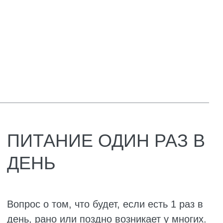
Не растягивайте перерывы между едой
больше чем на 5–6 часов. И последний
раз поешьте хотя бы за четыре часа до
сна. Тогда ужин не будет вызывать
чувство тяжести, и сон станет глубже.
Утром и днём ешьте плотнее, вечером –
легче. Основную долю калорий лучше
съедать в первую половину дня, чтобы
была энергия на дела. А вечером
достаточно лёгкого ужина, чтобы не
перегружать организм перед сном.
Прислушивайтесь к голоду. Если через
два часа после обеда вы уже готовы
съесть слона, значит, порция была
маленькой или слишком лёгкой. Не
терпите, добавьте перекус, но
пересмотрите основные приёмы, чтобы
не переедать вечером.
Разнообразьте меню. Если есть каждый
день одно и то же, это приводит к
дефициту витаминов и микроэлементов.