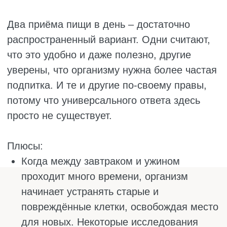
Желудок растягивается, поджелудочная
работает на пределе, а желчный пузырь
может отреагировать застоем желчи.
Кроме того, за один раз сложно съесть
достаточно овощей, белка и полезных
жиров. Часто в такой режим вписывается
что-то калорийное и быстрое, потому что
нет сил ждать ужина. А до вечера организм
работает без подпитки, и к середине дня
многие чувствуют слабость, головокружение
и раздражительность. Мозгу нужна глюкоза,
и когда её нет, страдают и настроение, и
продуктивность. У женщин такой режим
может нарушить цикл, потому что
гормональная система очень чувствительна
к стрессам.
Людям с диабетом, проблемами с
желудком, желчным пузырём или
нарушениями цикла такой режим