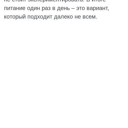
гормонами – слишком высокая цена за
иллюзию экономии времени. Гораздо
разумнее выстроить стабильный режим с
тремя-четырьмя приёмами, чтобы организм
работал как часы, а вы чувствовали себя
бодро и уверенно.
ВОПРОС-ОТВЕТ