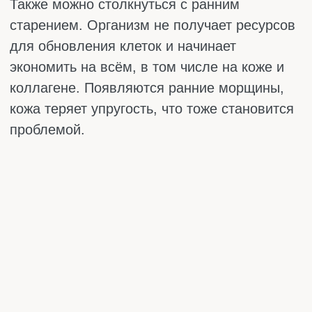
отвала. Если после голодания наброситься
на еду, поджелудочная получит серьёзную
нагрузку, и все плюсы сойдут на нет. Людям
с нестабильным сахаром в крови такой
режим противопоказан – голодание
вызывает слабость, головокружение и
раздражительность. Если у человека и так
высокий уровень стресса или есть
проблемы со сном, длительные перерывы
только поднимут кортизол и ухудшат
состояние. Женщинам тоже стоит быть
осторожнее: гормональная система очень
чувствительна к стрессам, и гинекологи
часто не рекомендуют голодание при
нарушениях цикла.