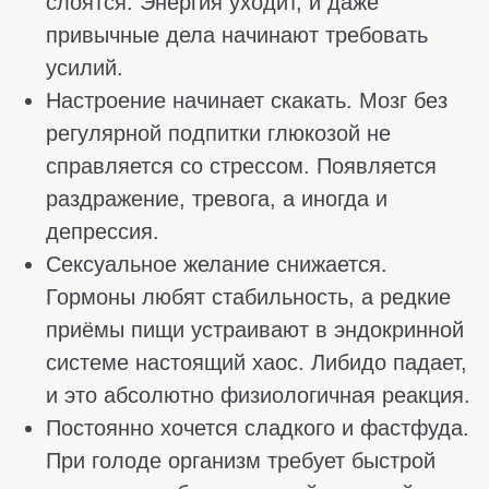
НОРМАЛЬНО ЛИ ЕСТЬ
ДВА РАЗА В ДЕНЬ
Два приёма пищи в день – достаточно
распространенный вариант. Одни считают,
что это удобно и даже полезно, другие
уверены, что организму нужна более частая
подпитка. И те и другие по-своему правы,
потому что универсального ответа здесь
просто не существует.
Плюсы:
Когда между завтраком и ужином
проходит много времени, организм