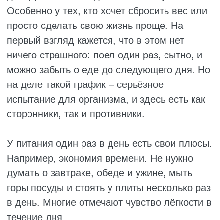
Чередуйте крупы, виды мяса, сезонные
овощи.
Не бойтесь есть после тренировки. Если
вы занимаетесь спортом и потом зверски
голодны, значит, организм требует
восстановления. Просто добавьте приём,
который покроет потраченные калории.
Возможно, потребуется время, чтобы
скорректировать питание и найти
оптимальный вариант. Главное,
прислушиваться к своим ощущениям, а
также ориентироваться на самочувствие.