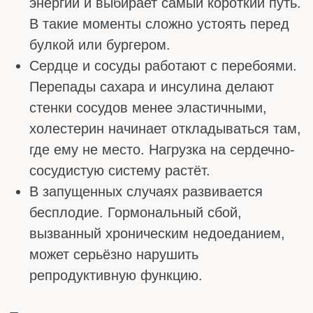
начинает устранять старые и
повреждённые клетки, освобождая место
для новых. Некоторые исследования
связывают этот процесс с замедлением
старения.
В состоянии голодания печень
вырабатывает кетоны – особые
вещества, которые мозг использует как
топливо. Многие замечают, что в такие
моменты мысли становятся яснее, а
энергия не распыляется по мелочам.
Редкие приёмы пищи стимулируют
обновление клеток и, по некоторым
данным, могут поддерживать иммунную
систему в тонусе. К тому же такой режим
дисциплинирует – меньше времени
уходит на готовку и перекусы.
Но есть и обратная сторона, о которой
важно помнить. Долгий перерыв между
едой не даёт права вечером наедаться до