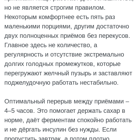
Отдельно возникает вопрос, можно ли
похудеть, если не есть после 18 часов
вечера? Да, это может помочь, но только
если за счёт отказа от ужина вы создаёте
дефицит калорий. Если же завтрак и обед
были плотными и калорийными, то никакого
эффекта не будет, потому что организм
считает общую энергию за сутки, а не время
еды. Такой режим напоминает один из
вариантов периодического голодания, когда
все приёмы укладываются в определённое
временное окно, например 8–10 часов, а
остальное время организм отдыхает от еды.