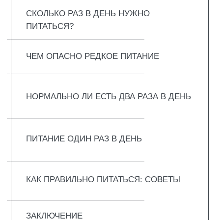
СКОЛЬКО РАЗ В ДЕНЬ
НУЖНО ПИТАТЬСЯ?
Стандартная схема с тремя основными
приёмами пищи работает для большинства,
но не является строгим правилом.
Некоторым комфортнее есть пять раз
маленькими порциями, другим достаточно
двух полноценных приёмов без перекусов.
Главное здесь не количество, а
регулярность и отсутствие экстремально
долгих голодных промежутков, которые
перегружают желчный пузырь и заставляют
поджелудочную работать нестабильно.