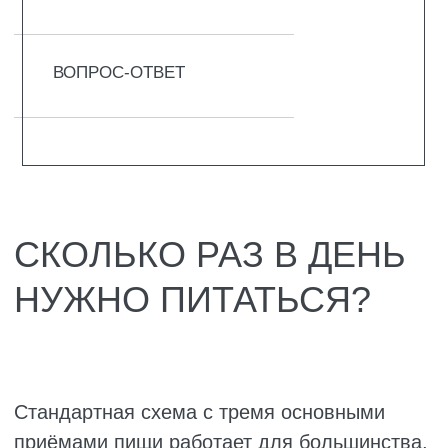
Оптимальный перерыв между приёмами –
4–5 часов. Это помогает держать сахар в
норме, даёт ферментам спокойно работать
и не дёргать инсулин без нужды. Если
пропустить завтрак, а потом плотно
пообедать, организм получит ударную дозу
еды за раз, и часть полезного просто не
усвоится. Но если перекусывать каждые два
часа, пищеварение не успевает отдыхать, и
это тоже ни к чему хорошему не приводит.
На практике лучше ориентироваться на
собственное самочувствие, а не на
абстрактные нормы. Кто-то чувствует себя
отлично при двухразовом питании, кто-то
без трёх полноценных тарелок падает в
обморок. Важно лишь избегать крайностей:
не голодать больше 6–8 часов днём и не
переедать на ночь, создавая тяжесть и
нарушая сон.