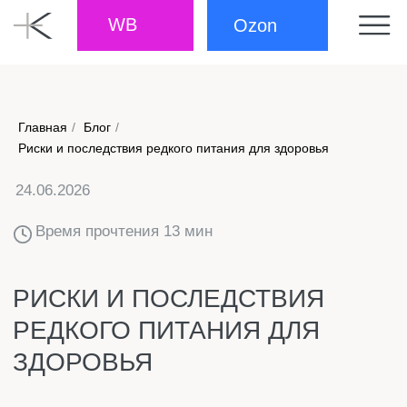
WB
Ozon
Главная
/
Блог
/
24.06.2026
Риски и последствия редкого питания для здоровья
Время прочтения 13 мин
РИСКИ И ПОСЛЕДСТВИЯ
РЕДКОГО ПИТАНИЯ ДЛЯ
ЗДОРОВЬЯ
Многие привыкли перекусывать на бегу, завтракать
кофе, а ужинать поздно вечером. Редкие приёмы
пищи кажутся безобидными, но на самом деле они
вредят организму. Желудок страдает от застоя
желчи, уровень сахара скачет, а энергия падает к
середине дня. Именно поэтому важно знать, какие