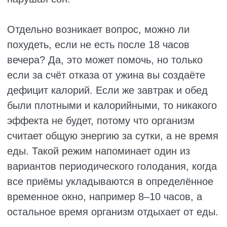
подтачивают здоровье. Кажется, что ничего
страшного не происходит, но тело реагирует
на долгие голодные паузы системно и очень
неохотно прощает такие вольности.
Возможные последствия:
Сахар в крови начинает скакать. После
долгого голодания любой кусок хлеба
или сладкое вызывают мощный выброс
инсулина. Если так делать постоянно,
поджелудочная изнашивается, и диабет
второго типа становится вполне
реальной перспективой.
Нехватка микроэлементов накапливается
незаметно, но верно. Сначала просто
чувствуете усталость, потом замечаете,
что волосы стали тусклыми, а ногти
слоятся. Энергия уходит, и даже
привычные дела начинают требовать
усилий.