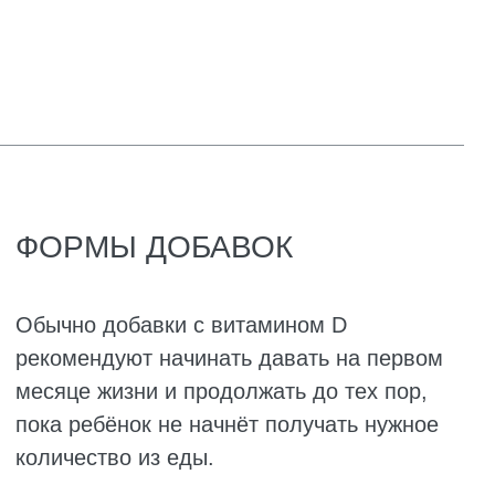
всасывания масляного витамина D нужны
жиры в кишечнике и работающая желчная
система. У здорового грудничка с этим
обычно всё в порядке, но если есть
проблемы, толку от масляных капель будет
мало.
Что же выбрать большинству здоровых
младенцев? Водный раствор часто
оказывается удобнее и безопаснее. Он реже
вызывает аллергию, быстрее всасывается и
даёт более предсказуемый эффект. Однако
некоторые педиатры предпочитают
масляный именно из-за его натуральности.
И тот и другой вариант имеют право на
существование. Главное, не покупать
препараты с надписью «жевательные
таблетки» или «спрей» для грудничков, они
для младенцев не подходят.