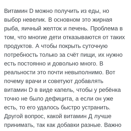
становится мокрым и постепенно лысеет
— малыш трётся им о подушку, потому
что испытывает дискомфорт.
Плохо спит. Долго засыпает, постоянно
просыпается, ворочается, плачет во сне.
Сон неглубокий, тревожный, никак не
отдохнуть ни ребёнку, ни родителям.
Постоянно капризничает. Ребёнок
раздражённый, плаксивый, его трудно
успокоить. Кажется, что он сам не рад
своему настроению, но ничего не может с
собой поделать.
Слабые мышцы. Малыш позже
сверстников начинает держать голову,
переворачиваться, сидеть, ползать,
ходить. Мышцы вялые, живот часто
выглядит распластанным — врачи
называют это «лягушачий живот».
Болят ноги. Дети постарше могут
жаловаться на тянущие боли в ногах,
особенно под вечер или после беготни.