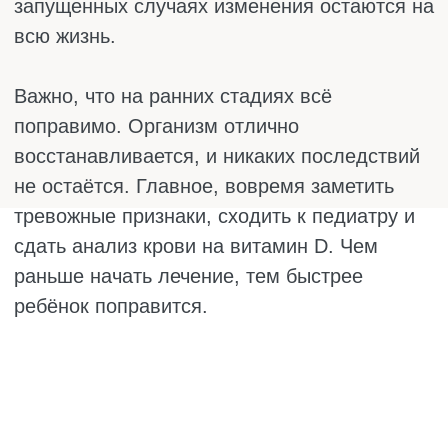
МАСЛЯНЫЙ ИЛИ ВОДНЫЙ:
ЛУЧШИЙ ВИТАМИН Д3 ДЛЯ
ГРУДНИЧКОВ
Когда родители впервые покупают
кальциферол для новорожденного, они
часто теряются. Они не знают, какой
витамин Д лучше. В аптеке два основных
варианта: капли на масляной основе и
капли на водной. И те, и другие содержат
витамин D, но работают они немного по-
разному. В частности, возникает вопрос: что
лучше – Вигантол или Аквадетрим?