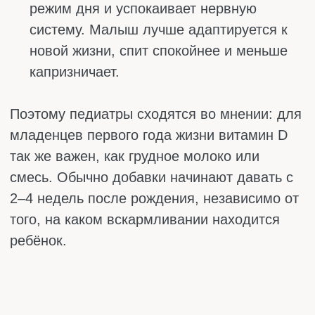
По-настоящему солнце работает лишь с
конца мая до начала сентября. Да и то
только в период с 11 утра до 2 часов дня,
когда оно в зените. И при этом ребёнок
должен гулять с открытыми лицом и руками
не меньше 15–30 минут. В остальное время
года, да и в другое время суток, солнце
почти бесполезно для выработки витамина
D.
В Москве и большей части России
солнечного света мало по природе. Плюс
дети почти всё время сидят в помещении:
садик, школа, кружки, секции. На улице они
бывают редко, а если и выходят, то в
одежде с головы до ног.
Солнцезащитны
е кремы спасают от ожогов, но заодно
блокируют выработку витамина D. Эти
средства нужны, но также они и мешают.