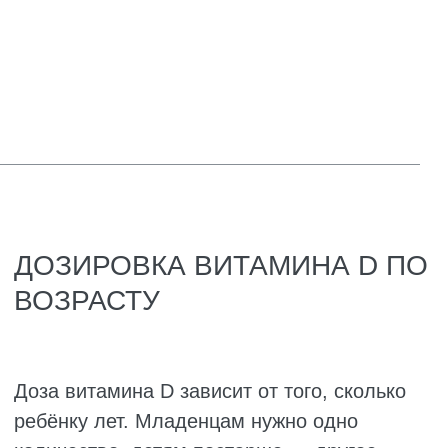
Пить витамин D нужно каждый день. Без
выходных и каникул. Если случайно
пропустили один день, не страшно. Дайте
обычную дозу на следующий день. Ни в
коем случае не используйте две дозы сразу,
чтобы наверстать пропущенное.
Рекомендовано давать витамин D утром, во
время завтрака. Вечером его лучше не
давать, так как он может взбодрить ребёнка,
и тогда уложить спать будет трудно.
Капли можно смешать с ложечкой воды,
молока или смеси. Главное, чтобы ребёнок
всё проглотил. Не стоит капать в целую
бутылочку — ребёнок может не выпить её
до конца, и тогда непонятно, сколько
витамина он получил.
Даже если ребёнок ест смесь, в которой уже
есть витамин D, добавки всё равно чаще
всего нужны. Смесь не покрывает суточную
потребность. Но лучше уточнить это у