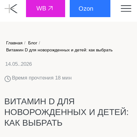
WB
Ozon
Главная
/
Блог
/
14.05..2026
Витамин D для новорожденных и детей: как выбрать
Время прочтения 18 мин
ВИТАМИН D ДЛЯ
НОВОРОЖДЕННЫХ И ДЕТЕЙ:
КАК ВЫБРАТЬ
Витамин D — один из немногих витаминов, который
врачи рекомендуют давать практически всем детям
с первого месяца жизни. Но когда родители
приходят в аптеку, глаза разбегаются. Возникают
разные вопросы: капли на воде или на масле, какая
дозировка, какой производитель, до какого возраста