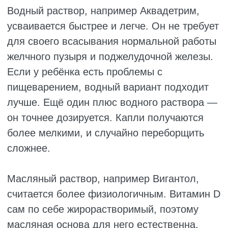
догадаются, что дело в витамине D. А
время идёт, и каждая минута на счету.
Поэтому если родители хоть что-то
подозревают, если они знают, что ребёнок
мог выпить флакон или они сами случайно
дали лишнюю дозу, они обязаны сказать об
этом врачу. Прямо сказать, громко и чётко,
без стеснения. Эта информация может
спасти жизнь. Она поможет докторам
быстрее понять, что на самом деле
случилось с ребёнком, и не тратить время
на неверные анализы.