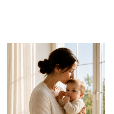
запущенных случаях изменения остаются на
всю жизнь.
Важно, что на ранних стадиях всё
поправимо. Организм отлично
восстанавливается, и никаких последствий
не остаётся. Главное, вовремя заметить
тревожные признаки, сходить к педиатру и
сдать анализ крови на витамин D. Чем
раньше начать лечение, тем быстрее
ребёнок поправится.