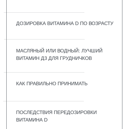
НОВОРОЖДЕННЫХ
Первые 28 дней жизни — самый хрупкий
период для малыша. Ребёнок появляется
на свет с небольшим запасом витамина D,
который он получил от мамы. Этого запаса
хватает всего на несколько дней. А сам
организм в этом возрасте витамин D почти
не вырабатывает. Солярий новорожденному
не устроишь, а выставлять младенца на
открытое солнце нельзя. Нежная кожа
мгновенно сгорает, да и ультрафиолет сам
по себе вреден для маленького ребёнка.
Почему новорожденным особенно нужен
витамин D:
Быстрый рост. В первый месяц малыш
растёт как на дрожжах. Его скелету нужно
огромное количество кальция, а без
витамина D этот кальций просто не