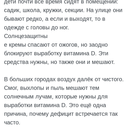
КАК ПРОЯВЛЯЕТСЯ ДЕФИЦИТ
Долгое время нехватка витамина D может
никак не выдавать себя. Организм
расходует остатки, а потом постепенно
начинают появляться первые звоночки.
Родители часто думают, что ребёнок просто
капризничает, устал или опять подхватил
простуду. Но причина может быть совсем в
другом.
На что стоит обратить внимание:
Ребёнок постоянно потеет. Даже в
прохладной комнате, даже когда он
просто ест или спит. Пот часто пахнет
кисловатым запахом. А затылок