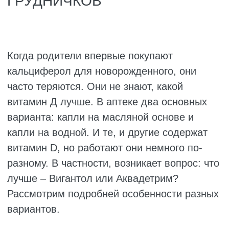
У него раскалывается голова, он
нервный, могут начаться судороги.
Мышцы становятся ватными, ребёнок
постоянно хочет спать, ему всё по
барабану. Сознание мутнеет, в тяжёлых
случаях малыш может впасть в кому или
у него отнимаются ноги и руки.
Начинается рвота, из-за чего организм
теряет много жидкости, плюс запоры.
Сердце колотится как бешеное, ребёнок
много писает, печень увеличивается.
Температура может подскочить.
Такие симптомы не заметить невозможно.
Родители, конечно, сразу звонят в скорую.
Но тут появляется другая проблема.
Доктора скорой видят рвоту, вялость,
температуру и думают на кишечную
инфекцию или менингит. Скорее всего, они
повезут ребёнка в инфекционное отделение.
Даже в больнице врачи не сразу