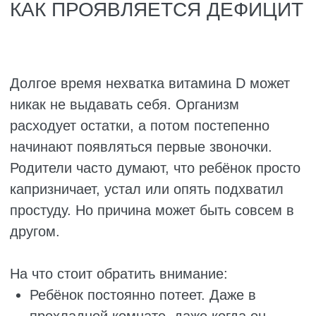
пока ребёнок не начнёт получать нужное
количество из еды.
Выпускают витамин D в нескольких формах:
Жидкий витамин D в каплях на водной
основе. Его удобно дозировать, подходит
даже детям с проблемами желудка и
кишечника.
Жидкий витамин D в каплях на масляной
основе. Он лучше усваивается у
здоровых детей, но требует нормальной
работы пищеварения.
Комбинированные препараты, где
витамин D идёт вместе с другими
витаминами. Чаще всего в таких
добавках есть ещё витамины A и E. Их
назначают по конкретным показаниям, и
они не всегда подходят младенцам.
Жевательные таблетки, капсулы и спреи.
Эти формы не дают детям до трёх лет.
Малыш может подавиться таблеткой или