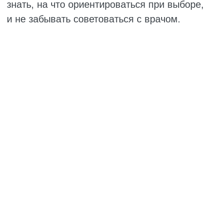
Родители обычно говорят «кости растут»,
но иногда это сигнал нехватки витамина
D.
Зубы не спешат появляться. Первые
зубки вылезают позже обычного, порядок
их прорезывания сбивается, а эмаль
потом оказывается слабой и быстро
портится.
Частые болезни. Ребёнок хватает каждую
инфекцию, ОРВИ цепляются одна за
другой, потому что иммунитет не
справляется.
Если дефицит становится сильным,
развивается рахит. Это уже серьёзное
заболевание. Кости становятся мягкими и
начинают искривляться. У младенцев
размягчаются края родничка, уплощается
затылок, на рёбрах появляются утолщения,
грудная клетка меняет форму. Ноги могут
искривиться буквой О или буквой Х. В