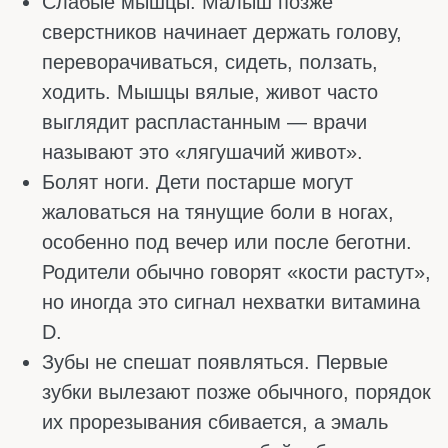
ВОЗРАСТУ
Доза витамина D зависит от того, сколько
ребёнку лет. Младенцам нужно одно
количество, детям постарше — другое.
Также дозировка витамина Д может
меняться в зависимости от региона
проживания, времени года и того, получает
ли ребёнок витамин из смеси или добавок.
Ниже приведены примерные
рекомендуемые дозы для профилактики
дефицита. Но перед тем как начать давать
ребёнку витамин D, лучше посоветоваться с
педиатром. Врач подберёт дозировку
индивидуально.