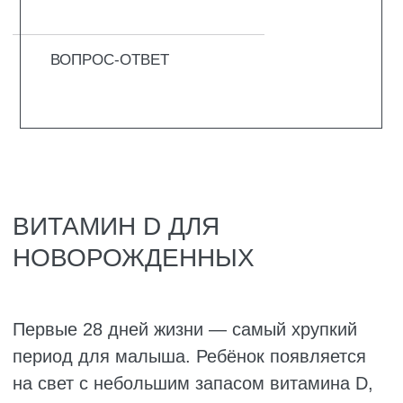
усваивается. Сколько ни давай, толку не
будет.
Развитие иммунитета. Иммунная система
новорожденного только-только
запускается. Она ещё не умеет отличать
своих от чужих и правильно реагировать
на угрозы. Витамин D помогает ей
настроиться и работать как надо.
Профилактика рахита. Проявления
рахита могут появиться уже в 1–2
месяца. Если начать давать витамин D
вовремя (обычно с 2–4 недель), болезнь
можно предотвратить.
Спокойствие и сон. Достаточный уровень
кальциферола помогает налаживать
режим дня и успокаивает нервную
систему. Малыш лучше адаптируется к
новой жизни, спит спокойнее и меньше
капризничает.
Поэтому педиатры сходятся во мнении: для