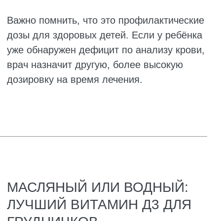
ПОСЛЕДСТВИЯ
ПЕРЕДОЗИРОВКИ ВИТАМИНА
D
Острое отравление случается, когда
ребёнок за раз или за пару дней получает
слишком большую дозу витамина D.
Например, мама ошиблась и давала не
одну каплю, а пять. Или малыш сам
добрался до пузырька и выпил его.
Симптомы появляются быстро, и их трудно
не заметить.
Что происходит с ребёнком: