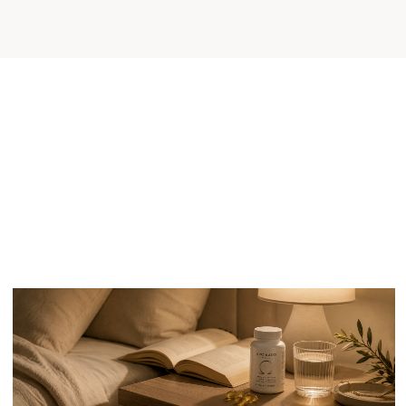
ВИТАМИНЫ ДЛЯ ПОВЫШЕНИЯ
СТРЕССОУСТОЙЧИВОСТИ
Если нужно повысить стрессоустойчивость,
стоит присмотреться к магнию. Он помогает
нервной системе расслабляться, снижает
тревогу и улучшает сон. При его нехватке
вас колотит от любого резкого звука. В
стрессе магний расходуется быстрее всего,
так что без него никуда.