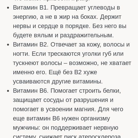
Селен. Работает в паре с цинком.
Защищает простату, улучшает
подвижность сперматозоидов и не даёт
им разрушаться. В хорошем мужском
комплексе должны быть оба.
А вот железо мужчинам обычно не нужно в
больших количествах. Женщины теряют его
каждый месяц, а мужчины – нет. Поэтому в
мужских витаминах этого элемента либо
нет, либо оно в минимальной дозе.