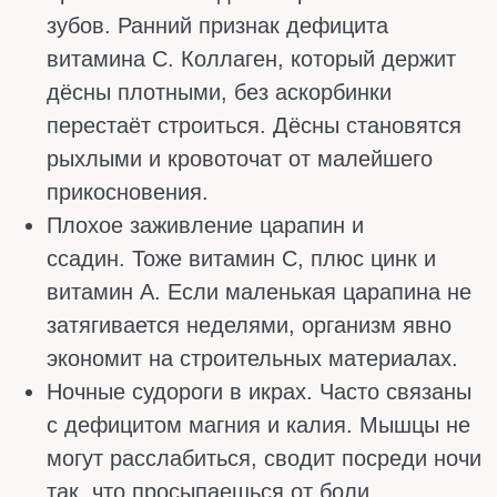
Бывает: выспался, кофе выпил, а к обеду
уже нет сил. Часто дело не в недосыпе, а в
том, что организму не хватает витаминов.
Они сами по себе энергию не дают, но без
них еда не превращается в топливо.
Что реально поможет чувствовать себя
бодрее:
Витамины группы В. Превращают
углеводы, жиры и белки в энергию для
тела. Без В12 – вечная усталость и туман
в голове.
Витамин С. Помогает железу
усваиваться, а железо нужно для
кислорода, при нехватке которого
появляется слабость. Плюс
поддерживает надпочечники.
Витамин D. Дефицит даёт вялость,
сонливость днём и тяжёлые утра.