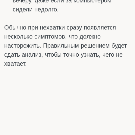
В9 и В12 работают в паре, регулируя
настроение и предотвращая депрессию.
Кофе и алкоголь вымывают эти витамины.
Если вы пьёте и то и другое, то находитесь
в группе риска по хронической усталости.
Прежде чем пить антидепрессанты или идти
к психотерапевту, сдайте простой набор
анализов: ферритин, витамин D, магний,
витамин В12. Иногда достаточно пары
месяцев приёма нужных добавок, чтобы мир
перестал быть серым.