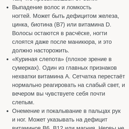
Восстанавливает энергию за месяц-
полтора.
Железо. Если его мало, организм
задыхается без кислорода. Симптомы:
бледность, одышка после двух этажей,
холодные руки, хочется спать после
обеда.
Магний. Без него клетки не могут
запасать энергию. Просыпаетесь
уставшим и все раздражает? Возможно,
дело в этом минерале. Тогда стоит
задаться вопросом, какой магний лучше
принимать мужчинам. Для сна и нервов
подойдёт глицинат. При запорах лучше
взять цитрат. Для энергии и мышц хорош
малат, его пьют утром.
Цинк. Влияет на тестостерон, при
снижении которого появляются
усталость, апатия, а также ничего не
хочется.