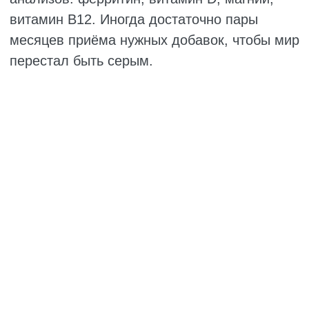
тревожностью, скачками давления и
плохим сном. Магний также помогает
усваивать витамин D, так что их часто
принимают вместе.
Омега-3. Не витамин, но без него никуда.
Жирные кислоты защищают сосуды от
атеросклероза, снижают давление,
улучшают работу мозга и уменьшают
воспаление в суставах. После 40 лет
сердце и сосуды требуют особого
внимания, и омега-3 здесь на первом
месте.
Витамины группы В. Особенно В12 и В9
(фолиевая кислота). С возрастом
усвоение В12 из пищи ухудшается,
потому что в желудке становится меньше
кислоты. Дефицит В12 даёт усталость,
забывчивость, онемение в пальцах и
плохое настроение. В9 нужен для
сосудов – он снижает уровень
гомоцистеина, который разрушает