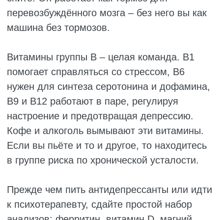
постепенно снижаются, суставы
напоминают о себе, а энергии становится
заметно меньше. Правильные витамины
могут притормозить эти процессы и помочь
чувствовать себя бодрее. Разница будет
особенно заметна, если человек страдал от
дефицита, а затем его восполнил.
Какие минералы и витамины нужны после
40 лет:
Витамин D. После сорока его дефицит
встречается у 70–80% людей, особенно в
средней полосе. А без витамина D не
усваивается кальций, падает иммунитет,
снижается тестостерон у мужчин, а у
женщин ускоряется потеря костной
массы. Осенью и зимой добавки с D
становятся необходимостью.
Магний. Участвует в работе сердца,
нервов и мышц. После 40 лет его
дефицит даёт о себе знать судорогами,