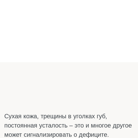
Трещины на пятках. Характерный
признак дефицита витамина А и жирных
кислот. Кожа сохнет, трещины могут быть
глубокими и болезненными. Носки и
обувь трут, мази заживляют плохо.
Белые пятна на ногтях. Часто связывают
с нехваткой цинка и кальция. Ногтевая
пластина растёт с дефектами,
появляются хаотичные белые крапинки и
полоски.
Постоянное желание есть мел, землю
или лёд. Странное явление, но
реальное. Тянет жевать лёд, грызть мел
или нюхать бензин? Это может быть
симптомом железодефицитной анемии.
Организм в панике ищет любые
источники.
Сухость глаз. Не хватает витамина А и
омега-3. Слёзная плёнка перестаёт
удерживаться, глаза горят и чешутся к