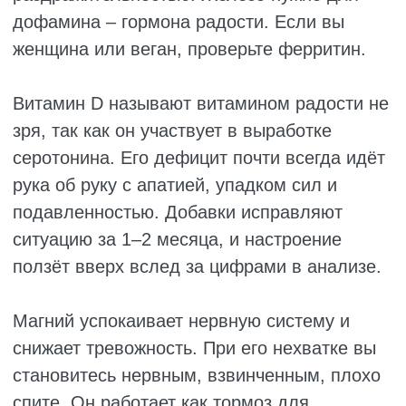
ВИТАМИНЫ ПОСЛЕ 40
ЛЕТ
После сорока организм начинает работать
по-другому. Метаболизм замедляется,
тестостерон у мужчин и эстроген у женщин