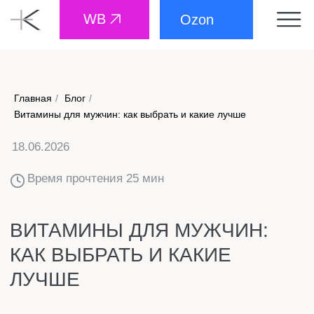
WB
Ozon
Главная
/
Блог
/
18.06.2026
Витамины для мужчин: как выбрать и какие лучше
Время прочтения 25 мин
ВИТАМИНЫ ДЛЯ МУЖЧИН:
КАК ВЫБРАТЬ И КАКИЕ
ЛУЧШЕ
Мужской организм отличается от женского не только
внешне, но и на биохимическом уровне. Мужчинам
нужно больше цинка для выработки тестостерона,
магния для сердца и мышц, а железо им, наоборот,
требуется в меньших количествах. Поэтому
универсальные варианты для всей семьи – плохая