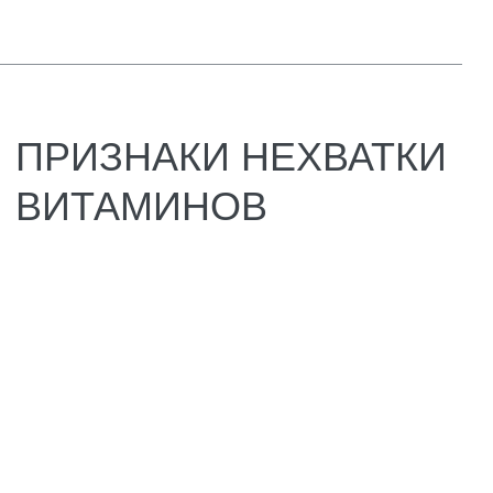
Волосы остаются в расчёске, ногти
слоятся даже после маникюра, и это
должно насторожить.
«Куриная слепота» (плохое зрение в
сумерках). Один из главных признаков
нехватки витамина А. Сетчатка перестаёт
нормально реагировать на слабый свет, и
вечером вы чувствуете себя почти
слепым.
Онемение и покалывание в пальцах рук
и ног. Может указывать на дефицит
витаминов В6, В12 или магния. Нервы не
получают нормальной защиты, отсюда
мурашки и странные ощущения в
конечностях.
Частые простуды и долгое
выздоровление. Организм говорит о
нехватке витаминов С, D и цинка.
Иммунитет хуже работает, каждая
инфекция затягивается на две недели
вместо трёх-семи дней.