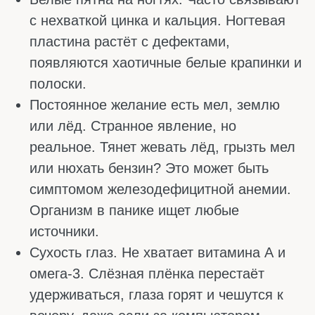
дофамина – гормона радости. Если вы
женщина или веган, проверьте ферритин.
Витамин D называют витамином радости не
зря, так как он участвует в выработке
серотонина. Его дефицит почти всегда идёт
рука об руку с апатией, упадком сил и
подавленностью. Добавки исправляют
ситуацию за 1–2 месяца, и настроение
ползёт вверх вслед за цифрами в анализе.
Магний успокаивает нервную систему и
снижает тревожность. При его нехватке вы
становитесь нервным, взвинченным, плохо
спите. Он работает как тормоз для
перевозбуждённого мозга – без него вы как
машина без тормозов.
Витамины группы В – целая команда. В1
помогает справляться со стрессом, В6
нужен для синтеза серотонина и дофамина,