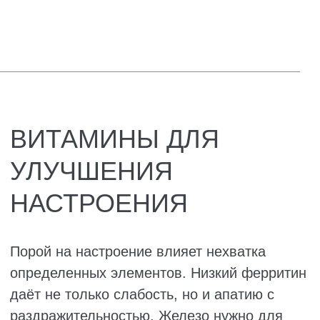
Витамин Е улучшает кровообращение в
малом тазу и защищает сперматозоиды от
повреждений. Крепкие сосуды – отличная
эрекция.
Селен работает совместно с цинком.
Защищает клетки простаты, участвует в
выработке тестостерона. При его нехватке
страдает и подвижность сперматозоидов. L-
карнитин даёт сперматозоидам энергию,
делает их более живыми и подвижными.
Витамин С укрепляет сосуды и участвует в
обмене веществ сперматозоидов. Без него
либидо может снижаться даже у молодых.