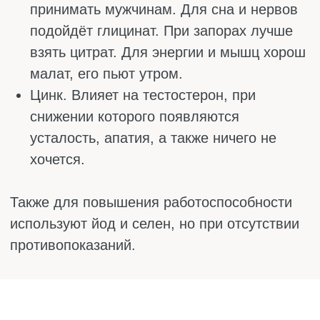
Мужчина думает, что сложности с потенцией
– это стресс или сосуды. А порой проблема
появляется, когда не хватает витаминов.
Обычный дефицит цинка или фолиевой
кислоты может убить эрекцию и желание не
хуже, чем серьёзные болезни.
Цинк – главный мужской минерал. Он
участвует в выработке тестостерона и
созревании сперматозоидов. Если его мало,
то падает либидо, страдает эрекция.
Первым делом при низком тестостероне
врачи проверяют именно цинк.
Фолиевая кислота (В9). Многие считают её
женским витамином, но мужчинам она
нужна не меньше. Влияет на количество и
качество сперматозоидов. Парам, которые
долго не могут зачать ребёнка, урологи
назначают В9 обоим, и это работает.