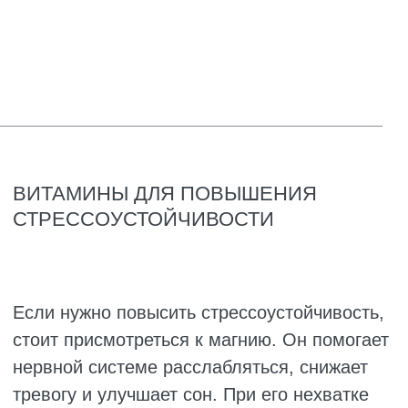
артерии.
Цинк. У мужчин после 40 падает
тестостерон, и цинк помогает
поддерживать его нормальный уровень.
Плюс он защищает простату – проблема,
которая после 45 лет касается каждого
второго мужчины.
Кальций. Кости после 40 начинают
терять плотность. У женщин в менопаузе
этот процесс ускоряется в разы, у
мужчин – медленнее, но тоже идёт.
Кальций нужен, но его нельзя принимать
без витамина D, так как без него просто
не усвоится и может отложиться в
сосудах или почках.
Коэнзим Q10. С возрастом его выработка
в организме падает, а он нужен для
производства энергии в клетках. Добавки
с Q10 помогают сердцу работать
эффективнее и дают прилив бодрости.
Особенно актуально для тех, кто