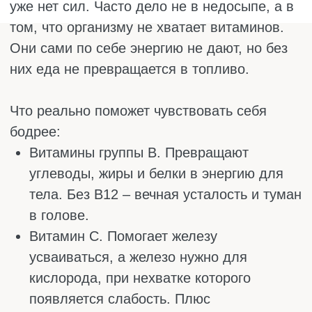
Витамины группы В тоже влияют на
устойчивость к стрессу. В5 нужен для
работы надпочечников, которые
вырабатывают адреналин и кортизол. В6
участвует в синтезе серотонина, не давая
вам скатиться в депрессию. В12
поддерживает нервы, чтобы импульсы
проходили без сбоев.
Витамин С укрепляет иммунитет (который в
стрессе падает) и участвует в выработке
адреналина. Без него у вас просто не будет
сил реагировать на нагрузки.