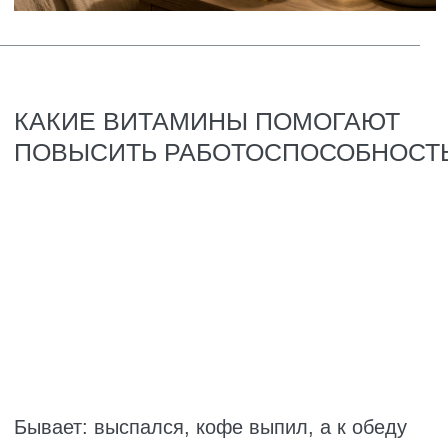
Калий регулирует давление, которое при
стрессе скачет. Без него – головные боли и
ощущение, что вы работаете на износ.
Цинк и селен защищают нервные клетки от
разрушения. Стресс порождает свободные
радикалы. Для чего еще нужен цинк
организму мужчины: он поддерживает
иммунитет, ускоряет заживление ран,
отвечает за здоровье кожи и волос,
защищает сетчатку глаз, снижает
хроническое воспаление и помогает печени
нейтрализовывать токсины.
Витамин D влияет на эмоциональный фон
серьёзно. При его дефиците даже
небольшая проблема кажется катастрофой.
В стрессе люди меньше гуляют и хуже едят,
так что D падает ещё сильнее – замкнутый
круг.