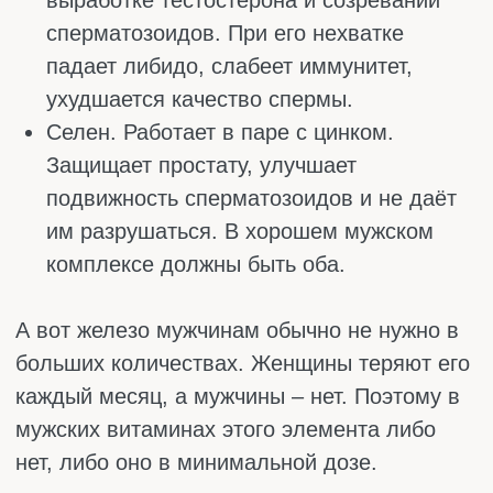
На какие сигналы организма обратить
внимание:
Трещины и заеды в уголках
рта. Классический признак нехватки
витамина В2 (рибофлавина) и железа.
Кожа в уголках губ сохнет, трескается,
появляются болезненные корочки.
Кремы не помогают, потому что
проблема изнутри.
Бледность, слабость, одышка при
обычной ходьбе. Часто указывают на
дефицит железа или витамина В12.
Кровь хуже переносит кислород, отсюда
вечная усталость и желание прилечь
после подъёма по лестнице. Особенно
характерно для веганов и тех, кто мало
ест мяса.
Сухая шелушащаяся кожа на локтях и
голенях. Не хватает витаминов А и Е.
Они отвечают за обновление кожи и
защиту клеток от повреждений. Если