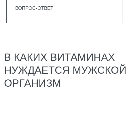
Мужской организм в целом требует тех же
витаминов, что и женский. Но есть нюанс: в
одних веществах мужчины нуждаются
больше, а другие им нужны в минимальных
количествах.
Рассмотрим лучшие витамины для мужчин:
Витамин А. Помогает глазам видеть в
темноте, коже заживать, а главное –
стимулирует выработку тестостерона и
поддерживает репродуктивную систему.
Плюс работает как антиоксидант,
способствует очищению клеток от того,
что может привести к раку.
Витамин В1. Превращает углеводы в
энергию, а не в жир на боках. Держит
нервы и сердце в порядке. Без него вы
будете вялым и раздражительным.
Витамин В2. Отвечает за кожу, волосы и
ногти. Если трескаются уголки губ или