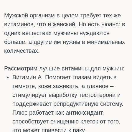
вегетарианцы почти всегда в дефиците.
Витамин С. Держит иммунитет в тонусе,
помогает ранам заживать и участвует в
синтезе коллагена – белка, который
делает сосуды крепкими.
Витамин D. Он связан с тестостероном:
упал D – снизился тестостерон. Помогает
усваивать кальций, положительно влияет
на кости и иммунитет. 60–80% мужчин в
средней полосе живут с его дефицитом.
Витамин Е. Укрепляет сосуды, защищает
клетки от старения, в паре с фолиевой
кислотой поднимает тестостерон и
улучшает качество спермы. Бережёт
предстательную железу.
Цинк. Главный минерал для мужской
репродуктивной системы. Участвует в
выработке тестостерона и созревании
сперматозоидов. При его нехватке
падает либидо, слабеет иммунитет,
ухудшается качество спермы.