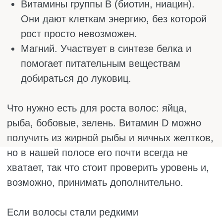
эффективно.
Творог и другие молочные продукты. Это
источник белка и кальция, которые нужны
для роста и укрепления волос. В твороге
много казеина, медленно усваиваемого
белка, который даёт строительный
материал на целый день. А кальций
поддерживает здоровье волосяных
луковиц. Простая порция творога на
завтрак или стакан кефира на ночь, и
волосы постепенно становятся крепче.
Если эти продукты станут частью вашего
обычного меню, постепенно появятся
изменения. Волосы станут более живыми,
начнут лучше расти и меньше выпадать.