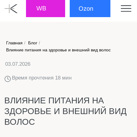
WB
Ozon
Главная
/
Блог
/
03.07.2026
Влияние питания на здоровье и внешний вид волос
Время прочтения 18 мин
ВЛИЯНИЕ ПИТАНИЯ НА
ЗДОРОВЬЕ И ВНЕШНИЙ ВИД
ВОЛОС
Внешний вид волос зависит от поступления
необходимых питательных веществ. Дефицит
белка, железа, цинка, витаминов группы В и других
элементов приводит к ослаблению волосяных
фолликулов, выпадению и отсутствию блеска.