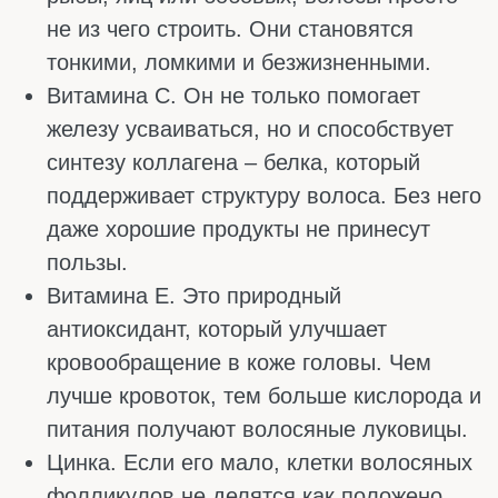
поддерживает структуру фолликула.
Витамин С. Улучшает микроциркуляцию,
чтобы каждый фолликул получал
достаточно питания.
Для густоты мало просто есть полезные
продукты, важно, чтобы они усваивались.
Иногда проблема в кишечнике, и даже при
идеальном питании волосы страдают. В
таких случаях без консультации
гастроэнтеролога и трихолога разобраться
сложно.