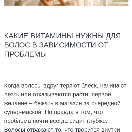
Чтобы вернуть блеск, попробуйте добавить
в рацион жирную рыбу, орехи, льняное
масло, морковь и шпинат. Иногда первые
результаты появляются уже через пару
недель. И не забывайте про воду –
обезвоживание сильно бьёт по внешнему
виду волос, и тут не помогут никакие масла.
Если волосы медленно растут
Когда кажется, что волосы застыли на одной
длине и не двигаются, дело почти всегда в
том, что фолликулы впали в спячку. Им
просто не хватает энергии для деления
клеток. Чтобы их разбудить, нужны
витамины, которые стимулируют
кровообращение и питают луковицы.
Необходимые элементы:
Витамин D. Он стимулирует образование