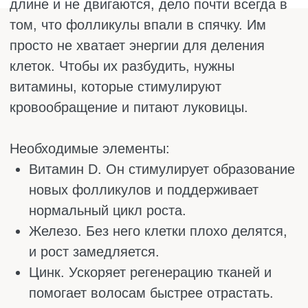
крайне полезно для прически.
Орехи и семечки (грецкие, миндаль,
тыквенные семечки, семена
льна). Маленькие, но очень мощные. Они
богаты цинком, который не даёт волосам
выпадать, и витамином Е, природным
антиоксидантом, который защищает
волосяные луковицы от повреждений и
улучшает кровообращение в коже
головы. Горсть орехов или семечек в
день, и волосы станут лучше.
Шпинат и листовая зелень. Зелень это
железо, витамин С, бета-каротин и
фолиевая кислота в одной тарелке.
Железо насыщает кровь кислородом, а
витамин С помогает ему усваиваться.
Шпинат, руккола, петрушка, салат, всё
это работает на то, чтобы волосы
получали достаточно питания.
Добавляйте зелень в салаты, смузи или
просто ешьте как гарнир, это просто и