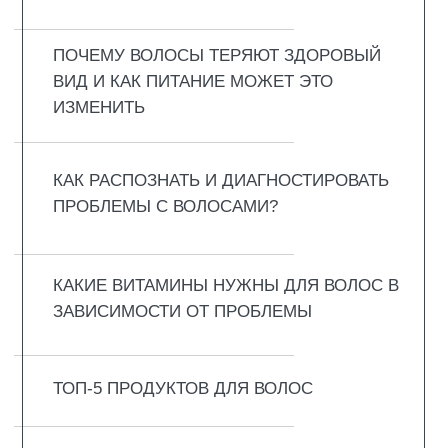
ПОЧЕМУ ВОЛОСЫ ТЕРЯЮТ
ЗДОРОВЫЙ ВИД И КАК
ПИТАНИЕ МОЖЕТ ЭТО
ИЗМЕНИТЬ
Волосы – это своеобразный индикатор того,
что творится внутри организма. Как только
что-то нарушается, они в числе первых
подают сигнал тревоги. Люди жалуются на
отсутствие блеска, ломкость и на то, что
волосы остаются на расчёске целыми
пучками. За этим стоят пережитые стрессы,
гормональные скачки, курение, резкое