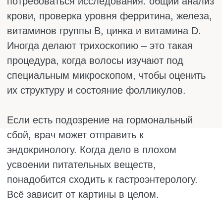
не из чего строить. Они становятся
тонкими, ломкими и безжизненными.
Витамина С. Он не только помогает
железу усваиваться, но и способствует
синтезу коллагена – белка, который
поддерживает структуру волоса. Без него
даже хорошие продукты не принесут
пользы.
Витамина Е. Это природный
антиоксидант, который улучшает
кровообращение в коже головы. Чем
лучше кровоток, тем больше кислорода и
питания получают волосяные луковицы.
Цинка. Если его мало, клетки волосяных
фолликулов не делятся как положено.
Волосы растут медленнее, становятся
тоньше и активнее выпадают.
Витаминов группы В, особенно биотин,
В6 и В12. Биотин нужен для красоты
волос, так как он отвечает за их
прочность. А В6 и В12 помогают