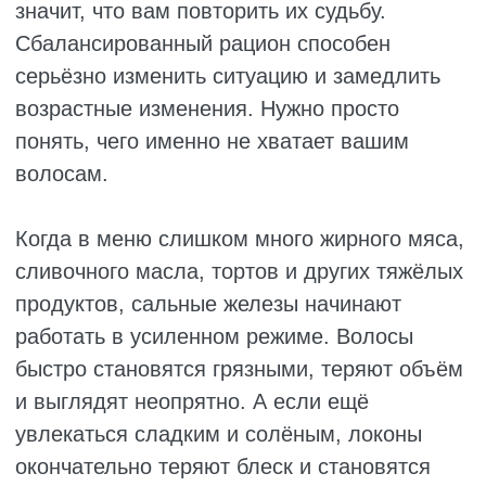
С сединой тоже есть нюанс. Полностью
избежать её не получится, потому что в
какой-то момент организм снижает
выработку пигмента. Но можно сделать так,
чтобы седые волосы появились позже.
Этому помогают тирозин, медь, витамин D,
железо, биотин и антиоксиданты – они
поддерживают пигментацию и помогают
сохранять цвет как можно дольше.
Волосы любят заботу, но начинается не с
дорогого шампуня, а с того, что вы едите.
Пересмотрите свои привычки, и уже через
пару недель заметите, как локоны оживают,
становятся более гладкими и блестящими.