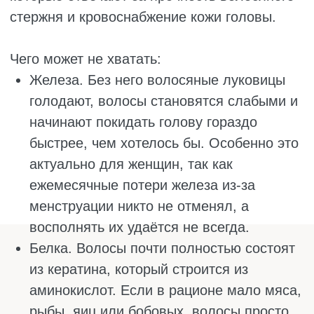
Когда пряди заметно истончаются и редеют,
это значит, что часть фолликулов перестала
работать. Волосы становятся тоньше,
причёска теряет объём. Чтобы разбудить
спящие луковицы и укрепить те, что ещё
работают, нужны определенные вещества.
Как увеличить густоту волос:
Витамин D. Он не только помогает расти,
но и способен пробуждать спящие
луковицы.
Цинк. Поддерживает нормальный цикл
жизни волоса и не даёт фолликулам
преждевременно засыпать.
Железо. Его дефицит – одна из самых
причин поредения, особенно у женщин.
Биотин. Он улучшает качество
кератинового слоя, делая каждый
волосок толще и плотнее.
Медь. Участвует в выработке меланина и