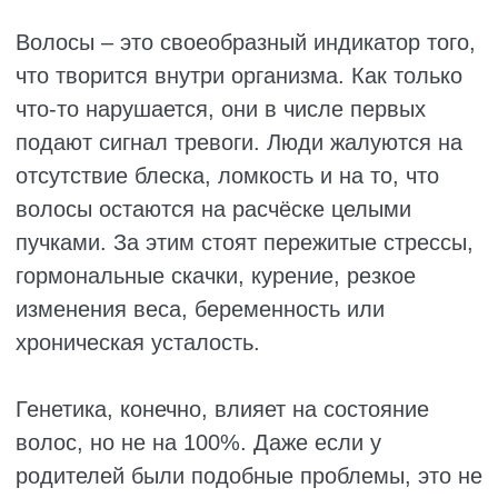
безжизненными.
У каждой проблемы есть своя причина.
Тусклые волосы часто говорят о нехватке
селена, цинка, тирозина или биотина.
Ломкость и сухость возникают при дефиците
витамина А, полезных жиров и воды. Без
достаточного количества жидкости волосы
становятся хрупкими, и тут уже не помогут
никакие кондиционеры.
Если волосы начали активно выпадать,
стоит проверить, достаточно ли в рационе
белка, железа и витаминов Е и С. Их
нехватка – одна из главных причин
поредения. И что интересно: сальная кожа
головы часто говорит не о том, что вы едите
много жирного, а о нехватке витаминов
группы В. Так что здесь всё не так
очевидно.