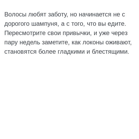
обламываются от любого прикосновения.
В такой ситуации обычно не хватает
витамина А, омега-3 жирных кислот или
просто воды. Когда организм обезвожен,
волосы тоже страдают.
Начали усиленно выпадать. Волосы
остаются на подушке, на расчёске, в
сливе ванной. Если это происходит
длительное время, скорее всего,
организм сигналит о дефиците белка,
железа или витаминов Е и С.
Стали слишком жирными. Вы только
вымыли голову, а через пару часов она
уже выглядит так, будто прошла неделя?
Это не всегда значит, что вы едите
слишком много жирного. Часто такая
проблема указывает на нехватку
витаминов группы В.
Появилась ранняя седина. Если седые
волосы стали заметно появляться