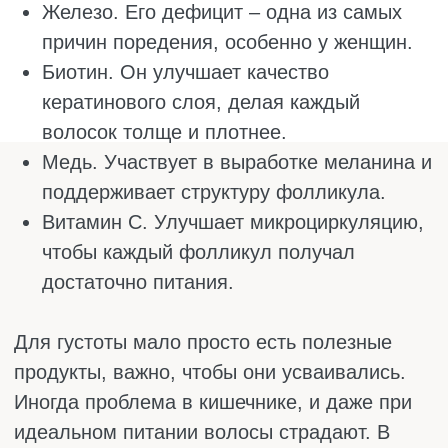
Даже если питание выстроено правильно,
организм всё равно может чего-то
недополучать. Например, витамин D трудно
добрать из еды, потому что его там от
природы мало. Или железо из растительных
продуктов усваивается не так хорошо, как
из мяса. А кому-то просто сложно каждый
день есть рыбу или печень, чтобы получить
нужную дозу омега-3 или биотина. В таких
случаях добавки оказываются хорошим
подспорьем. Они не заменяют обычную еду,
но помогают закрыть те дефициты, которые
питанием восполнить трудно. Но принимать
их вслепую не стоит. Сначала лучше сдать
анализы и посоветоваться с врачом, потому
что перебор витаминов тоже нежелателен.