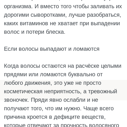
новых фолликулов и поддерживает
нормальный цикл роста.
Железо. Без него клетки плохо делятся,
и рост замедляется.
Цинк. Ускоряет регенерацию тканей и
помогает волосам быстрее отрастать.
Витамины группы В (биотин, ниацин).
Они дают клеткам энергию, без которой
рост просто невозможен.
Магний. Участвует в синтезе белка и
помогает питательным веществам
добираться до луковиц.
Что нужно есть для роста волос: яйца,
рыба, бобовые, зелень. Витамин D можно
получить из жирной рыбы и яичных желтков,
но в нашей полосе его почти всегда не
хватает, так что стоит проверить уровень и,
возможно, принимать дополнительно.
Если волосы стали редкими