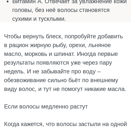
Топ-5 продуктов для роста волос:
Жирная рыба (лосось, скумбрия,
сардины, форель). В ней полно омега-3
жирных кислот, которые увлажняют кожу
головы и делают волосы гладкими и
блестящими. Плюс там есть витамин D,
который помогает просыпаться
волосяным луковицам, и белок,
строительный материал для волос. Если
есть рыбу хотя бы два раза в неделю,
результат не заставит себя ждать.
Яйца. Самый доступный и при этом
невероятно полезный продукт. В яйцах
есть всё: высококачественный белок,
биотин, тот самый витамин B7, без
которого волосы становятся ломкими, а
также цинк и селен. Причём есть их
нужно целиком, и белок, и желток,
потому что полезные вещества
распределены по-разному. Яичница на
завтрак это не просто вкусно, но и