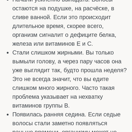
КАКИЕ ВИТАМИНЫ НУЖНЫ ДЛЯ
ВОЛОС В ЗАВИСИМОСТИ ОТ
ПРОБЛЕМЫ
Когда волосы вдруг теряют блеск, начинают
лезть или отказываются расти, первое
желание – бежать в магазин за очередной
супер-маской. Но правда в том, что
проблема почти всегда сидит глубже.
Волосы отражают то, что творится внутри
организма. И вместо того чтобы заливать их
дорогими сыворотками, лучше разобраться,
каких витаминов не хватает при выпадении
волос и потери блеска.
Если волосы выпадают и ломаются
Когда волосы остаются на расчёске целыми
прядями или ломаются буквально от