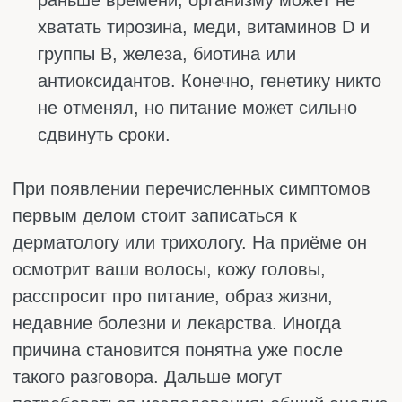
любого движения, это уже не просто
косметическая неприятность, а тревожный
звоночек. Пряди явно ослабли и не
получают того, что им нужно. Чаще всего
причина кроется в дефиците веществ,
которые отвечают за прочность волосяного
стержня и кровоснабжение кожи головы.
Чего может не хватать:
Железа. Без него волосяные луковицы
голодают, волосы становятся слабыми и
начинают покидать голову гораздо
быстрее, чем хотелось бы. Особенно это
актуально для женщин, так как
ежемесячные потери железа из-за
менструации никто не отменял, а
восполнять их удаётся не всегда.
Белка. Волосы почти полностью состоят
из кератина, который строится из
аминокислот. Если в рационе мало мяса,
рыбы, яиц или бобовых, волосы просто