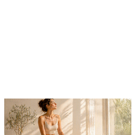
добавить в рацион вещества, которые
питают стержень волоса и делают его
гладким.
Что нужно:
Селен. Он защищает волосы от внешних
повреждений и помогает им оставаться
эластичными.
Цинк. Регулирует выработку кожного
сала – того самого, что естественным
образом увлажняет волосы.
Тирозин. Эта аминокислота влияет на
насыщенность цвета и блеск.
Биотин. Без него волосы неизбежно
теряют здоровое сияние.
Омега-3 жирные кислоты. Они питают
волосы изнутри, делая их более
гладкими и блестящими.
Витамин А. Отвечает за увлажнение кожи
головы, без неё волосы становятся
сухими и тусклыми.