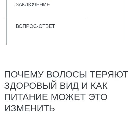
изменения веса, беременность или
хроническая усталость.
Генетика, конечно, влияет на состояние
волос, но не на 100%. Даже если у
родителей были подобные проблемы, это не
значит, что вам повторить их судьбу.
Сбалансированный рацион способен
серьёзно изменить ситуацию и замедлить
возрастные изменения. Нужно просто
понять, чего именно не хватает вашим
волосам.
Когда в меню слишком много жирного мяса,
сливочного масла, тортов и других тяжёлых
продуктов, сальные железы начинают
работать в усиленном режиме. Волосы
быстро становятся грязными, теряют объём
и выглядят неопрятно. А если ещё
увлекаться сладким и солёным, локоны
окончательно теряют блеск и становятся