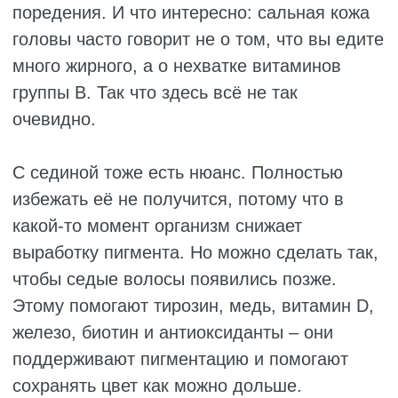
ДИАГНОСТИРОВАТЬ ПРОБЛЕМЫ
С ВОЛОСАМИ?
Если локоны вдруг изменились, стали
тусклыми, ломкими или начали активно
выпадать – это не только косметическая
проблема, а еще и повод прислушаться к
себе. Но чтобы понять, в чем причина, для
начала стоит разобраться в симптомах и не
затягивать с визитом к врачу.
Как понять, что с волосами что-то не так:
Они потеряли блеск. Волосы выглядят
серыми, уставшими и безжизненными,
даже если вы только что их вымыли. Это
часто говорит о нехватке селена, цинка,
биотина или тирозина – веществ,
которые отвечают за здоровый вид.
Стали сухими и ломкими. Пряди
напоминают солому, путаются и